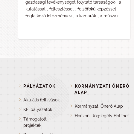
gazdasági tevékenységet folytató társaságok-, a
kutatással-, fejlesztéssel-, felsőfokú képzéssel
foglalkozó intézmények-, a kamarák-, a műszaki
és természet-tudományi egyesületek-, a szakmai
vagy érdekvédelmi szervezetek ill. szövetségek
vezetőit, továbbá a Gábor Dénes-díjjal korábban
kitüntetett szakembereket, hogy jelöljék
(terjesszék fel) GÁBOR DÉNES-díjra azokat az
általuk szakmailag ismert, kreatív, innovatív,
jelenleg is tevékeny, az innovációt aktívan művelő
magyar (kutató, fejlesztő, feltaláló, műszaki-
gazdasági vezető) szakembereket, - akik itthon,
vagy határainkon túl - a természettudományos
PÁLYÁZATOK
KORMÁNYZATI ÖNERŐ
szakterületek valamelyikén:
ALAP
Aktuális felhívások
Kormányzati Önerő Alap
KFI pályázatok
Horizont Jogsegély Hotline
Támogatott
projektek