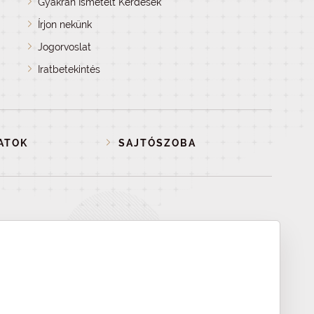
Gyakran Ismételt Kérdések
Írjon nekünk
Jogorvoslat
Iratbetekintés
ATOK
SAJTÓSZOBA