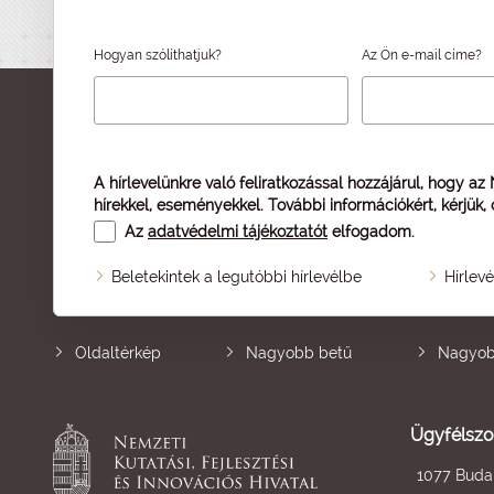
Hogyan szólíthatjuk?
Az Ön e-mail címe?
A hírlevelünkre való feliratkozással hozzájárul, hogy az
hírekkel, eseményekkel. További információkért, kérjük,
Az
adatvédelmi tájékoztatót
elfogadom.
Beletekintek a legutóbbi hírlevélbe
Hírlev
Oldaltérkép
Nagyobb betű
Nagyob
Ügyfélszo
1077 Budap