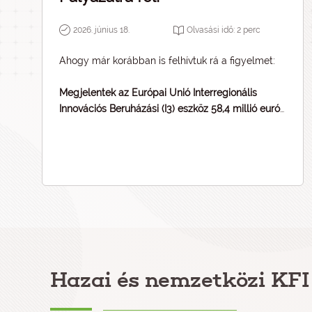
2026. június 18.
Olvasási idő:
2
perc
Ahogy már korábban is felhívtuk rá a figyelmet:
Megjelentek az Európai Unió Interregionális
Innovációs Beruházási (I3) eszköz 58,4 millió eurós
keretösszegű Strand 1 és Strand 2a felhívásai
Hazai és nemzetközi KFI