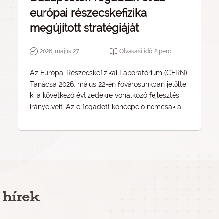
európai részecskefizika
megújított stratégiáját
2026. május 27.
Olvasási idő:
2
perc
Az Európai Részecskefizikai Laboratórium (CERN)
Tanácsa 2026. május 22-én fővárosunkban jelölte
ki a következő évtizedekre vonatkozó fejlesztési
irányelveit. Az elfogadott koncepció nemcsak a
jelenlegi kutatások jövőjét határozza meg, hanem
egy új zászlóshajó-projekt alapjait is lefekteti,
amelynek eredménye az emberiség eddigi
legnagyobb kísérleti berendezése lehet.
 hírek