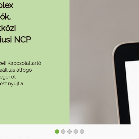
plex
ók,
közi
iusi NCP
eti Kapcsolattartó
eállítás átfogó
égeiről,
ést nyújt a