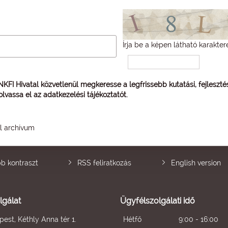
Írja be a képen látható karakter
 NKFI Hivatal közvetlenül megkeresse a legfrissebb kutatási, fejleszt
 olvassa el az
adatkezelési tájékoztatót
.
él archívum
b kontraszt
RSS feliratkozás
English version
lgálat
Ügyfélszolgálati idő
est, Kéthly Anna tér 1.
Hétfő
9:00 - 16:00