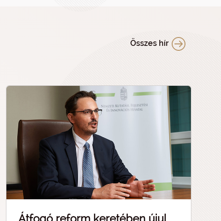
Összes hír
Átfogó reform keretében újul