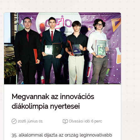
Megvannak az innovációs
diákolimpia nyertesei
2026. június 01.
Olvasási idő:
6
perc
35. alkalommal díjazta az ország leginnovatívabb