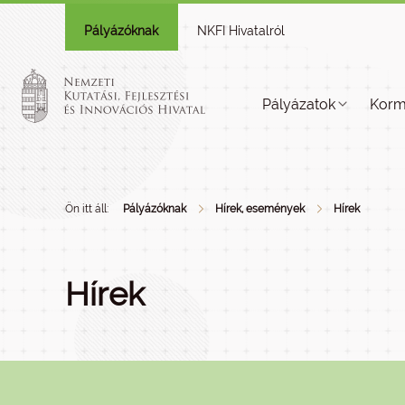
Pályázóknak
NKFI Hivatalról
Pályázatok
Korm
Ön itt áll:
Pályázóknak
Hírek, események
Hírek
Hírek