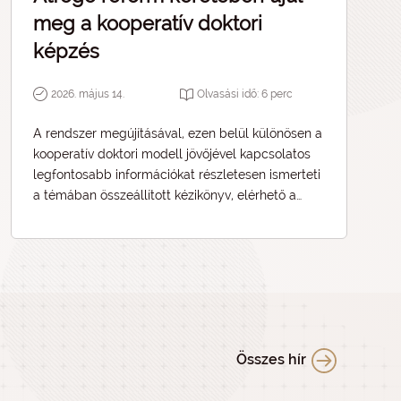
meg a kooperatív doktori
képzés
2026. május 14.
Olvasási idő:
6
perc
A rendszer megújításával, ezen belül különösen a
kooperatív doktori modell jövőjével kapcsolatos
legfontosabb információkat részletesen ismerteti
a témában összeállított kézikönyv, elérhető a
korábbi KDP munkáltatók listája, valamint a
stratégiai célokról és az átalakulás hátteréről Dr.
Domokos Pétert, a Kutatási Kiválósági Tanács
elnökét kérdeztük.
Összes hír