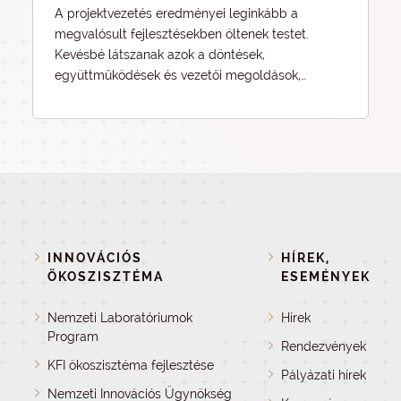
A projektvezetés eredményei leginkább a
megvalósult fejlesztésekben öltenek testet.
Kevésbé látszanak azok a döntések,
együttműködések és vezetői megoldások,
amelyek mindezt lehetővé tették. Az Év
Projektmenedzsere Díj erre a szakmai
teljesítményre irányítja a figyelmet: célja, hogy
bemutassa és elismerje azokat a
projektmenedzsereket, akik a projektek sikeres
megvalósításán túlmutatóan hozzájárulnak a
projektmenedzsment szakma fejlődéséhez és a
projektkultúra erősítéséhez.
INNOVÁCIÓS
HÍREK,
ÖKOSZISZTÉMA
ESEMÉNYEK
Nemzeti Laboratóriumok
Hírek
Program
Rendezvények
KFI ökoszisztéma fejlesztése
Pályázati hírek
Nemzeti Innovációs Ügynökség