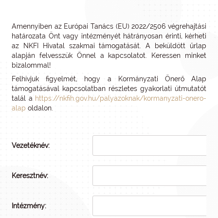
Amennyiben az Európai Tanács (EU) 2022/2506 végrehajtási
határozata Önt vagy intézményét hátrányosan érinti, kérheti
az NKFI Hivatal szakmai támogatását. A beküldött űrlap
alapján felvesszük Önnel a kapcsolatot. Keressen minket
bizalommal!
Felhívjuk figyelmét, hogy a Kormányzati Önerő Alap
támogatásával kapcsolatban részletes gyakorlati útmutatót
talál a
https://nkfih.gov.hu/palyazoknak/kormanyzati-onero-
alap
oldalon.
Vezetéknév:
Keresztnév:
Intézmény: