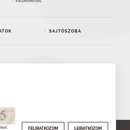
Iratbetekintés
ATOK
SAJTÓSZOBA
eket: