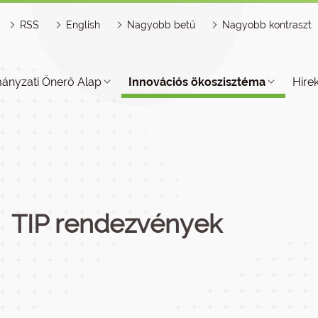
RSS
English
Nagyobb betű
Nagyobb kontraszt
ányzati Önerő Alap
Innovációs ökoszisztéma
Híre
TIP rendezvények