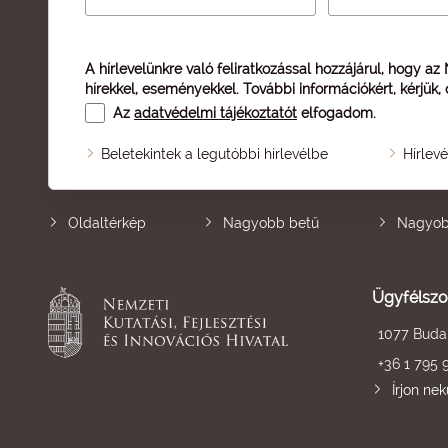
A hírlevelünkre való feliratkozással hozzájárul, hogy az
hírekkel, eseményekkel. További információkért, kérjük,
Az
adatvédelmi tájékoztatót
elfogadom.
Beletekintek a legutóbbi hírlevélbe
Hírlev
Oldaltérkép
Nagyobb betű
Nagyob
Ügyfélszo
1077 Budap
+36 1 795 
Írjon ne