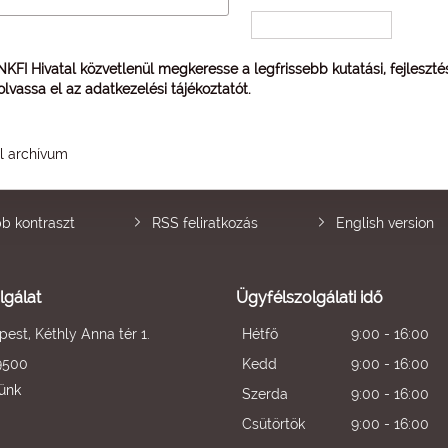
 NKFI Hivatal közvetlenül megkeresse a legfrissebb kutatási, fejleszt
 olvassa el az
adatkezelési tájékoztatót
.
él archívum
b kontraszt
RSS feliratkozás
English version
lgálat
Ügyfélszolgálati idő
est, Kéthly Anna tér 1.
Hétfő
9:00 - 16:00
9500
Kedd
9:00 - 16:00
künk
Szerda
9:00 - 16:00
Csütörtök
9:00 - 16:00