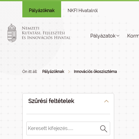
Pályázóknak
NKFI Hivatalról
Pályázatok
Korm
Ön itt áll:
Pályázóknak
Innovációs ökoszisztéma
Szűrési feltételek