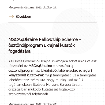
Megjelenés dátuma: 2022. október 25.
Bővebben
MSCA4Ukraine Fellowship Scheme –
ösztöndíjprogram ukrajnai kutatók
fogadására
Az Orosz Föderáció ukrajnai inváziójára adott uniós válasz
részeként az
MSCA4Ukraine
elnevezésű új
ösztöndíjprogram
az
Ukrajnából lakóhelyüket elhagyni
kényszerült kutatóknak
nyújt támogatást. Ez a támogatás
lehetővé teszi számukra, hogy munkájukat az EU-
tagállamokban, illetve a Horizont Európa társult
országaiban működő, kutatással foglalkozó
szervezeteknél folytassák.
Megjelenés dátuma: 2022. október 07.