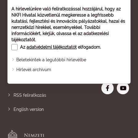
A hírlevelünkre való feliratkozással hozzájárul, hogy az
NKFI Hivatal közvetlenül megkeresse a legfrissebb
kutatási, fejlesztési és innovációs pályázatokkal, hazai és
nemzetközi hírekkel, eseményekkel. További
információkért, kérjük, olvassa el az
adatkezelési
tájékoztatót
.
Az
adatvédelmi tájékoztatót
elfogadom.
Beletekintek a legutóbbi hírlevélbe
Oldaltérkép
Hírlevél archívum
Nagyobb betű
RSS feliratkozás
English version