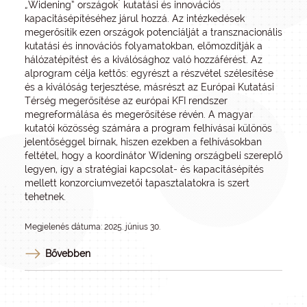
*
„Widening” országok
kutatási és innovációs
kapacitásépítéséhez járul hozzá. Az intézkedések
megerősítik ezen országok potenciálját a transznacionális
kutatási és innovációs folyamatokban, előmozdítják a
hálózatépítést és a kiválósághoz való hozzáférést. Az
alprogram célja kettős: egyrészt a részvétel szélesítése
és a kiválóság terjesztése, másrészt az Európai Kutatási
Térség megerősítése az európai KFI rendszer
megreformálása és megerősítése révén. A magyar
kutatói közösség számára a program felhívásai különös
jelentőséggel bírnak, hiszen ezekben a felhívásokban
feltétel, hogy a koordinátor Widening országbeli szereplő
legyen, így a stratégiai kapcsolat- és kapacitásépítés
mellett konzorciumvezetői tapasztalatokra is szert
tehetnek.
Megjelenés dátuma: 2025. június 30.
Bővebben