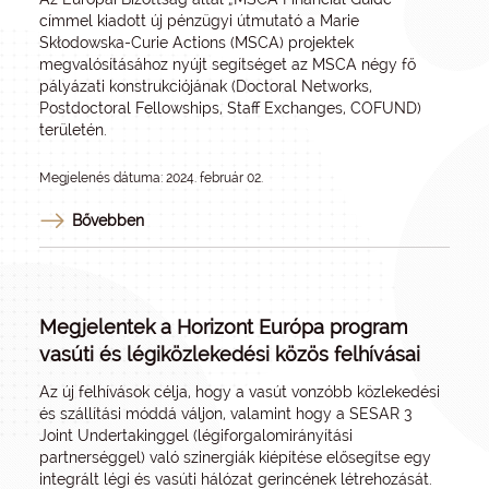
címmel kiadott új pénzügyi útmutató a Marie
Skłodowska-Curie Actions (MSCA) projektek
megvalósításához nyújt segítséget az MSCA négy fő
pályázati konstrukciójának (Doctoral Networks,
Postdoctoral Fellowships, Staff Exchanges, COFUND)
területén.
Megjelenés dátuma: 2024. február 02.
Bővebben
Megjelentek a Horizont Európa program
vasúti és légiközlekedési közös felhívásai
Az új felhívások célja, hogy a vasút vonzóbb közlekedési
és szállítási móddá váljon, valamint hogy a SESAR 3
Joint Undertakinggel (légiforgalomirányítási
partnerséggel) való szinergiák kiépítése elősegítse egy
integrált légi és vasúti hálózat gerincének létrehozását.