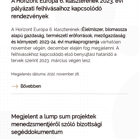
A Horizont Európa 6. klaszterének 2023. évi
pályázati felhívásaihoz kapcsolódó
rendezvények
A
Horizont Európa 6. klaszterének
(
Élelmiszer, biomassza
alapú gazdaság, természeti erőforrások, mezőgazdaság
és környezet
)
2023-24. évi munkaprogramja
várhatóan
november végén, december elején fog megjelenni. A
felhívásokhoz kapcsolódó első benyújtási határidő a
tervek szerint 2023. március végén lesz.
Megjelenés dátuma: 2022. november 28.
Bővebben
Megjelent a lump sum projektek
menedzsmentjéről szóló bizottsági
segéddokumentum