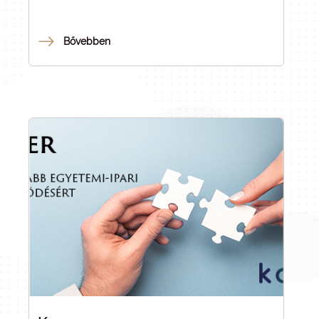
törvény (KFI törvény) rendelkezései alapján a
Nemzeti Kutatási, Fejlesztés és Innovációs Hivatal
(NKFI Hivatal) hatáskörébe tartoznak.
Bővebben