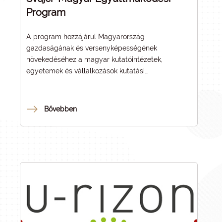
Program
A program hozzájárul Magyarország
gazdaságának és versenyképességének
növekedéséhez a magyar kutatóintézetek,
egyetemek és vállalkozások kutatási
kiválóságának és innovációs kapacitásának
megerősítésével, valamint a nemzetközi
partnerekkel való kutatási és innovációs
Bővebben
együttműködés elősegítésével. Valamennyi
programkomponens erősíti a magyar kutatási és
innovációs közösségek kapcsolatait az Európai
Kutatási Térség vezető kutatás-fejlesztési és
innovációs szereplőivel és hálózataival, valamint
javítja az Európai Kutatási Térség szakpolitikai
célkitűzéseivel való összhangot.