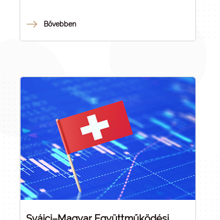
elvárás- és értékelési rendszere. A hazai kutatási
és innovációs ökoszisztéma megszilárdításának
Bővebben
következő lépéseként a
Kutatási Kiválósági Tanács
(KKT) – amelynek tagjait konszenzusos módon
jelölte a Kulturális és Innovációs Minisztérium, a
Magyar Tudományos Akadémia és a HUN-REN
Magyar Kutatási Hálózat – döntést hozott a
kiválósági alapú hazai tudományos kutatási
pályázati rendszer megújításáról annak
érdekében, hogy a legkiválóbb magyar kutatók és
kutatócsoportok nemzetközileg is versenyképes
feltételrendszer mellett végezhessék szakmai
munkájukat.
Svájci–Magyar Együttműködési