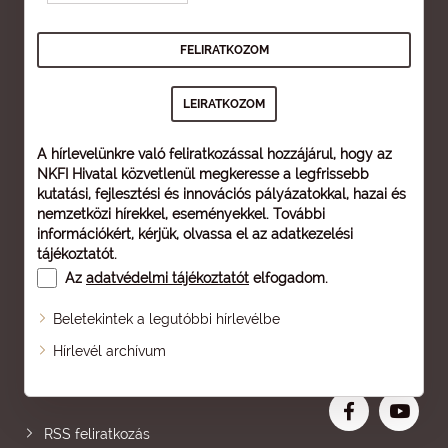
A hírlevelünkre való feliratkozással hozzájárul, hogy az
NKFI Hivatal közvetlenül megkeresse a legfrissebb
kutatási, fejlesztési és innovációs pályázatokkal, hazai és
nemzetközi hírekkel, eseményekkel. További
információkért, kérjük, olvassa el az
adatkezelési
tájékoztatót
.
Az
adatvédelmi tájékoztatót
elfogadom.
Beletekintek a legutóbbi hírlevélbe
Oldaltérkép
Hírlevél archívum
Nagyobb betű
RSS feliratkozás