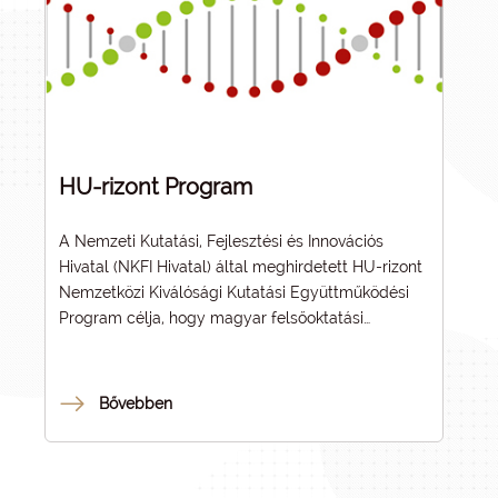
HU-rizont Program
A Nemzeti Kutatási, Fejlesztési és Innovációs
Hivatal (NKFI Hivatal) által meghirdetett HU-rizont
Nemzetközi Kiválósági Kutatási Együttműködési
Program célja, hogy magyar felsőoktatási
intézmények vezetésével nemzetközi
együttműködésben megvalósuló projekteket
támogasson, amelyek a Neumann János Program
Bővebben
(NJP) fókuszterületeihez illeszkedve a magyar és a
nemzetközi közösség számára releváns és aktuális
kihívásokra keresnek innovatív megoldásokat.