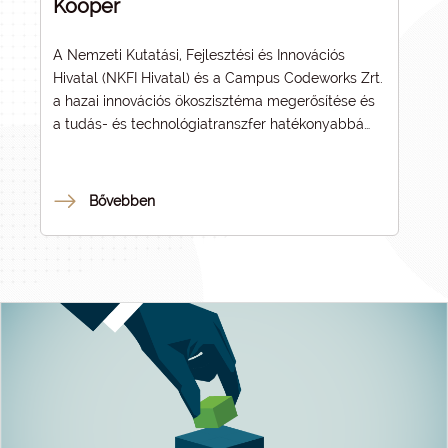
Kooper
A Nemzeti Kutatási, Fejlesztési és Innovációs
Hivatal (NKFI Hivatal) és a Campus Codeworks Zrt.
a hazai innovációs ökoszisztéma megerősítése és
a tudás- és technológiatranszfer hatékonyabbá
tétele érdekében hozta létre a Kooper
(
www.kooperlabs.hu
) platformot. A
kezdeményezés szorosan illeszkedik a Neumann
Bővebben
János Program célkitűzéseihez, kiemelve a
felsőoktatási intézmények kulcsszerepét a
tudományos eredmények piaci hasznosításában.