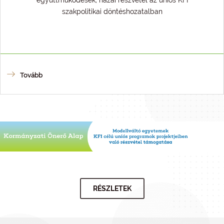
együttműködések, hazai részvétel az uniós KFI
szakpolitikai döntéshozatalban
Tovább
RÉSZLETEK