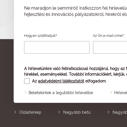
Ne maradjon le semmiről! Iratkozzon fel hírlevelü
fejlesztési és innovációs pályázatokról, hírekről 
Hogyan szólíthatjuk?
Az Ön e-mail címe?
A hírlevelünkre való feliratkozással hozzájárul, hogy az
hírekkel, eseményekkel. További információkért, kérjük,
Az
adatvédelmi tájékoztatót
elfogadom.
Beletekintek a legutóbbi hírlevélbe
Hírlev
Oldaltérkép
Nagyobb betű
Nagyob