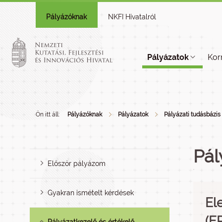
Pályázóknak
NKFI Hivatalról
Pályázatok
Kor
Ön itt áll:
Pályázóknak
Pályázatok
Pályázati tudásbázis
Pál
Először pályázom
Gyakran ismételt kérdések
El
(E