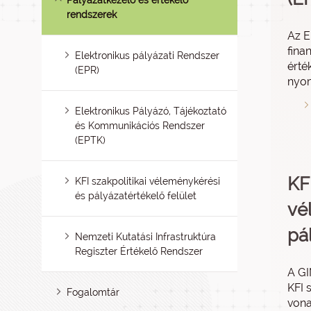
Pályázatkezelő és értékelő
rendszerek
Az E
fina
Elektronikus pályázati Rendszer
érté
(EPR)
nyom
Elektronikus Pályázó, Tájékoztató
és Kommunikációs Rendszer
(EPTK)
KFI
KFI szakpolitikai véleménykérési
és pályázatértékelő felület
vé
pá
Nemzeti Kutatási Infrastruktúra
Regiszter Értékelő Rendszer
A GI
KFI 
Fogalomtár
vona