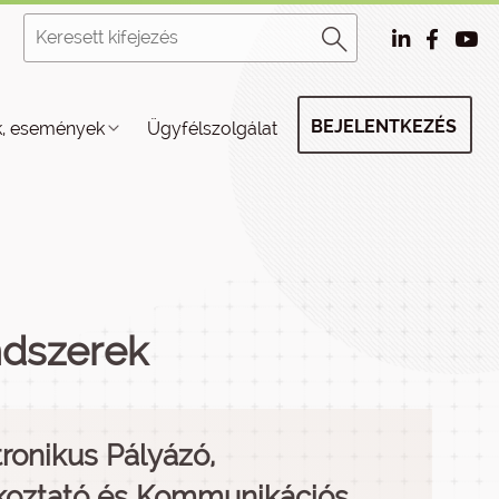
BEJELENTKEZÉS
k, események
Ügyfélszolgálat
ndszerek
tronikus Pályázó,
koztató és Kommunikációs