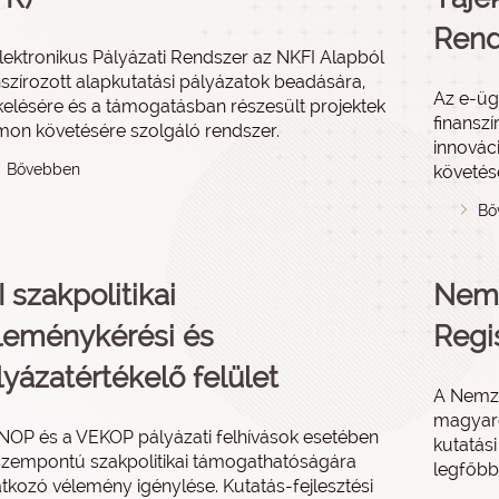
Rend
lektronikus Pályázati Rendszer az NKFI Alapból
nszírozott alapkutatási pályázatok beadására,
Az e-ügy
kelésére és a támogatásban részesült projektek
finanszí
on követésére szolgáló rendszer.
innovác
Bővebben
követés
Bő
 szakpolitikai
Nemz
leménykérési és
Regi
lyázatértékelő felület
A Nemze
magyaro
NOP és a VEKOP pályázati felhívások esetében
kutatási
szempontú szakpolitikai támogathatóságára
legfőbb 
tkozó vélemény igénylése. Kutatás-fejlesztési