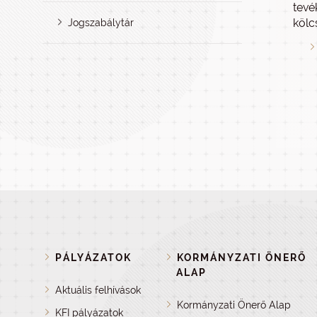
tevé
kölc
Jogszabálytár
PÁLYÁZATOK
KORMÁNYZATI ÖNERŐ
ALAP
Aktuális felhívások
Kormányzati Önerő Alap
KFI pályázatok