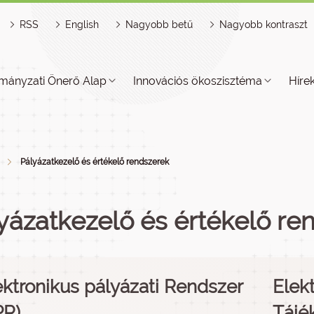
RSS
English
Nagyobb betű
Nagyobb kontraszt
mányzati Önerő Alap
Innovációs ökoszisztéma
Híre
Pályázatkezelő és értékelő rendszerek
yázatkezelő és értékelő re
ektronikus pályázati Rendszer
Elek
PR)
Tájé