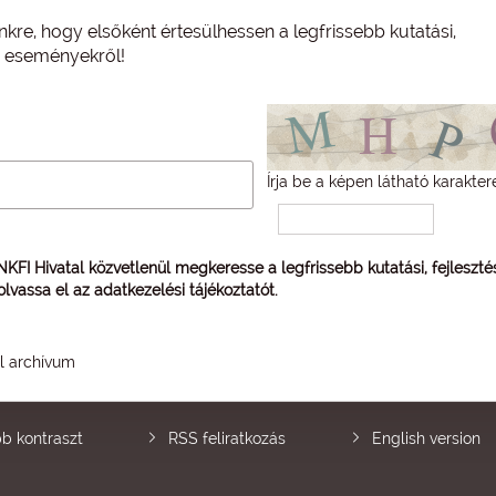
nkre, hogy elsőként értesülhessen a legfrissebb kutatási,
és eseményekről!
Írja be a képen látható karakter
 NKFI Hivatal közvetlenül megkeresse a legfrissebb kutatási, fejleszt
 olvassa el az
adatkezelési tájékoztatót
.
él archívum
b kontraszt
RSS feliratkozás
English version