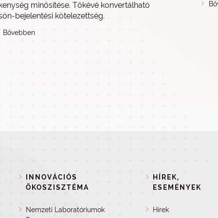
Bő
kenység minősítése. Tőkévé konvertálható
sön-bejelentési kötelezettség.
Bővebben
INNOVÁCIÓS
HÍREK,
ÖKOSZISZTÉMA
ESEMÉNYEK
Nemzeti Laboratóriumok
Hírek