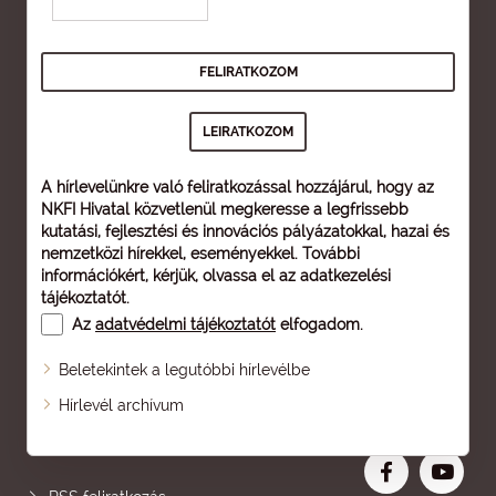
A hírlevelünkre való feliratkozással hozzájárul, hogy az
NKFI Hivatal közvetlenül megkeresse a legfrissebb
kutatási, fejlesztési és innovációs pályázatokkal, hazai és
nemzetközi hírekkel, eseményekkel. További
információkért, kérjük, olvassa el az
adatkezelési
tájékoztatót
.
Az
adatvédelmi tájékoztatót
elfogadom.
Beletekintek a legutóbbi hírlevélbe
Oldaltérkép
Hírlevél archívum
Nagyobb betű