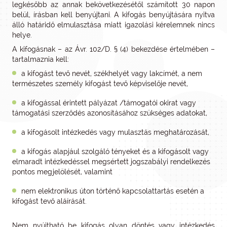
legkésőbb az annak bekövetkezésétől számított 30 napon
belül, írásban kell benyújtani. A kifogás benyújtására nyitva
álló határidő elmulasztása miatt igazolási kérelemnek nincs
helye.
A kifogásnak – az Ávr. 102/D. § (4) bekezdése értelmében –
tartalmaznia kell:
a kifogást tevő nevét, székhelyét vagy lakcímét, a nem
természetes személy kifogást tevő képviselője nevét,
a kifogással érintett pályázat /támogatói okirat vagy
támogatási szerződés azonosításához szükséges adatokat,
a kifogásolt intézkedés vagy mulasztás meghatározását,
a kifogás alapjául szolgáló tényeket és a kifogásolt vagy
elmaradt intézkedéssel megsértett jogszabályi rendelkezés
pontos megjelölését, valamint
nem elektronikus úton történő kapcsolattartás esetén a
kifogást tevő aláírását.
Nem nyújtható be kifogás olyan döntés vagy intézkedés