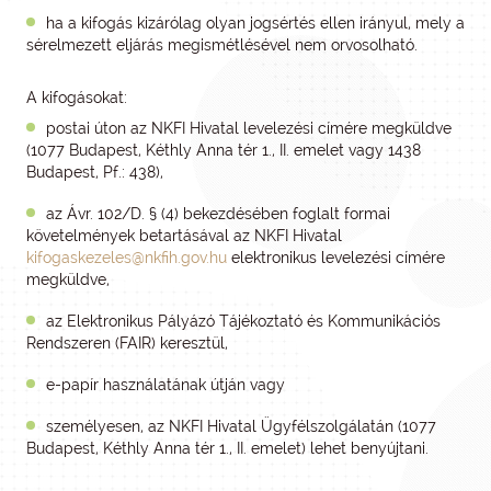
ha a kifogás kizárólag olyan jogsértés ellen irányul, mely a
sérelmezett eljárás megismétlésével nem orvosolható.
A kifogásokat:
postai úton az NKFI Hivatal levelezési címére megküldve
(1077 Budapest, Kéthly Anna tér 1., II. emelet vagy 1438
Budapest, Pf.: 438),
az Ávr. 102/D. § (4) bekezdésében foglalt formai
követelmények betartásával az NKFI Hivatal
kifogaskezeles@nkfih.gov.hu
elektronikus levelezési címére
megküldve,
az Elektronikus Pályázó Tájékoztató és Kommunikációs
Rendszeren (FAIR) keresztül,
e-papír használatának útján vagy
személyesen, az NKFI Hivatal Ügyfélszolgálatán (1077
Budapest, Kéthly Anna tér 1., II. emelet) lehet benyújtani.