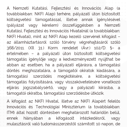
A Nemzeti Kutatási, Fejlesztési és Innovációs Alap (a
továbbiakban: NKFI Alap) terhére, pályázati úton biztosított
költségvetési támogatással, illetve annak igénylésével
(pályázat vagy kérelem) összefüggésben a Nemzeti
Kutatási, Fejlesztési és Innovációs Hivatalnál (a továbbiakban:
NKFI Hivatal), mint az NKFI Alap kezelő szervénél kifogást –
az államháztartásról szóló törvény végrehajtásáról szóló
368/2011. (XII. 31.) Korm. rendelet (Ávr.) 102/D. §– a
értelmében – a pályázati úton biztosított költségvetési
támogatás igénylője vagy a kedvezményezett nyújthat be
abban az esetben, ha a pályázati eljárásra, a támogatási
döntés meghozatalára, a támogatói okiratok kiadására, a
támogatási szerződés megkötésére, a költségvetési
támogatás folyósítására, vagy visszakövetelésére vonatkozó
eljárás jogszabálysértő, vagy a pályázati kiírásba, a
támogatói okiratba, támogatási szerződésbe ütközik.
A kifogást az NKFI Hivatal, illetve az NKFI Alapért felelős
Innovációs és Technológiai Minisztérium (a továbbiakban:
ITM) által hozott döntésben meghatározott határidőn belül,
ennek hiányában a kifogásolt intézkedésről, vagy
mulasztásról való tudomásszerzéstől számított 10 napon, de