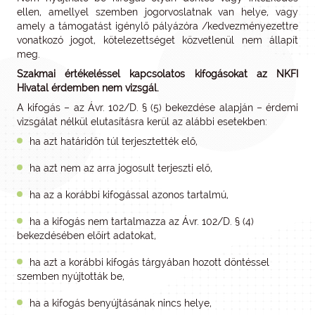
ellen, amellyel szemben jogorvoslatnak van helye, vagy
amely a támogatást igénylő pályázóra /kedvezményezettre
vonatkozó jogot, kötelezettséget közvetlenül nem állapít
meg.
Szakmai értékeléssel kapcsolatos kifogásokat az NKFI
Hivatal érdemben nem vizsgál.
A kifogás – az Ávr. 102/D. § (5) bekezdése alapján – érdemi
vizsgálat nélkül elutasításra kerül az alábbi esetekben:
ha azt határidőn túl terjesztették elő,
ha azt nem az arra jogosult terjeszti elő,
ha az a korábbi kifogással azonos tartalmú,
ha a kifogás nem tartalmazza az Ávr. 102/D. § (4)
bekezdésében előírt adatokat,
ha azt a korábbi kifogás tárgyában hozott döntéssel
szemben nyújtották be,
ha a kifogás benyújtásának nincs helye,