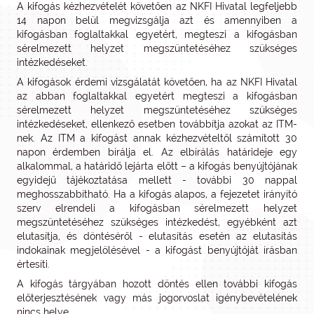
A kifogás kézhezvételét követően az NKFI Hivatal legfeljebb
14 napon belül megvizsgálja azt és amennyiben a
kifogásban foglaltakkal egyetért, megteszi a kifogásban
sérelmezett helyzet megszüntetéséhez szükséges
intézkedéseket.
A kifogások érdemi vizsgálatát követően, ha az NKFI Hivatal
az abban foglaltakkal egyetért megteszi a kifogásban
sérelmezett helyzet megszüntetéséhez szükséges
intézkedéseket, ellenkező esetben továbbítja azokat az ITM-
nek. Az ITM a kifogást annak kézhezvételtől számított 30
napon érdemben bírálja el. Az elbírálás határideje egy
alkalommal, a határidő lejárta előtt – a kifogás benyújtójának
egyidejű tájékoztatása mellett - további 30 nappal
meghosszabbítható. Ha a kifogás alapos, a fejezetet irányító
szerv elrendeli a kifogásban sérelmezett helyzet
megszüntetéséhez szükséges intézkedést, egyébként azt
elutasítja, és döntéséről - elutasítás esetén az elutasítás
indokainak megjelölésével - a kifogást benyújtóját írásban
értesíti.
A kifogás tárgyában hozott döntés ellen további kifogás
előterjesztésének vagy más jogorvoslat igénybevételének
nincs helye.