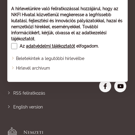
A hírlevelünkre való feliratkozással hozzájárul, hogy az
NKFI Hivatal közvetlenül megkeresse a legfrissebb
kutatási, fejlesztési és innovációs pályázatokkal, hazai és
nemzetközi hírekkel, eseményekkel. További
információkért, kérjük, olvassa el az
adatkezelési
tájékoztatót
.
Az
adatvédelmi tájékoztatót
elfogadom.
Beletekintek a legutóbbi hírlevélbe
Oldaltérkép
Hírlevél archívum
Nagyobb betű
RSS feliratkozás
English version