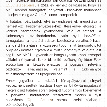
Open Science infrastruktúra támogatása. Összhangban az
EOSC alapelveivel
, a 2021. év kiemelt célkitűzése, hogy az
NKFI alapból támogatott pályázati kiírásokban markánsan
jelenjenek meg az Open Science szempontok.
A kutatási pályázatok elvárás-rendszerének megújítása a
nemzetközi kezdeményezésekhez illeszkedve elősegíti a
konkrét szempontok gyakorlatba való átültetését. A
tudományos szakirodalomhoz való nyílt hozzáférés
támogatása, a kutatási adatok kezelésére vonatkozó hazai
standard kialakítása, a közösségi tudományt támogató pilot
projektek indítása egyaránt a nyílt tudományra való átállást
segíti. Az NKFIH ugyanakkor hangsúlyosan kíván szerepet
vállalni a folyamat sikerét biztosító tevékenységekben. Ezek
elsősorban a készségfejlesztés támogatása, releváns
ösztönzők alkalmazása, valamint a tudományos
teljesítményértékelés újragondolása.
Ennek jegyében a kutatási témapályázatot elnyert
kedvezményezettek feladata, hogy az OTKA-támogatással
megvalósult kutatás során létrejött tudományos közleményt
a pályázati útmutatóban részletezett módon a nyílt
hozzáférés (
Open Access
) normái szerint szabadon
elérhetővé tegyék.