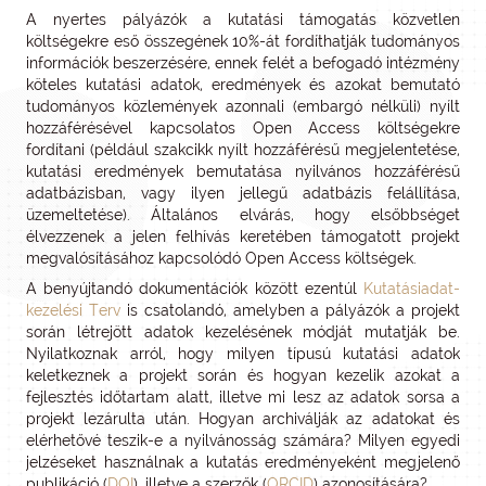
A nyertes pályázók a kutatási támogatás közvetlen
költségekre eső összegének 10%-át fordíthatják tudományos
információk beszerzésére, ennek felét a befogadó intézmény
köteles kutatási adatok, eredmények és azokat bemutató
tudományos közlemények azonnali (embargó nélküli) nyílt
hozzáférésével kapcsolatos Open Access költségekre
fordítani (például szakcikk nyílt hozzáférésű megjelentetése,
kutatási eredmények bemutatása nyilvános hozzáférésű
adatbázisban, vagy ilyen jellegű adatbázis felállítása,
üzemeltetése). Általános elvárás, hogy elsőbbséget
élvezzenek a jelen felhívás keretében támogatott projekt
megvalósításához kapcsolódó Open Access költségek.
A benyújtandó dokumentációk között ezentúl
Kutatásiadat-
kezelési Terv
is csatolandó, amelyben a pályázók a projekt
során létrejött adatok kezelésének módját mutatják be.
Nyilatkoznak arról, hogy milyen típusú kutatási adatok
keletkeznek a projekt során és hogyan kezelik azokat a
fejlesztés időtartam alatt, illetve mi lesz az adatok sorsa a
projekt lezárulta után. Hogyan archiválják az adatokat és
elérhetővé teszik-e a nyilvánosság számára? Milyen egyedi
jelzéseket használnak a kutatás eredményeként megjelenő
publikáció (
DOI
), illetve a szerzők (
ORCID
) azonosítására?