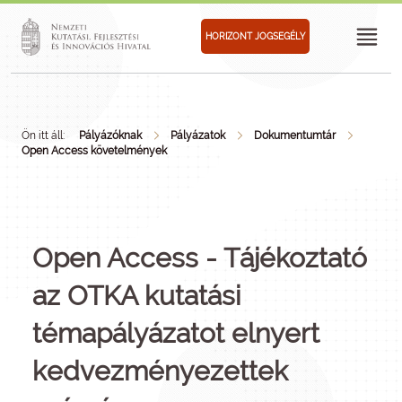
HORIZONT JOGSEGÉLY
Ön itt áll:
Pályázóknak
Pályázatok
Dokumentumtár
Open Access követelmények
Open Access - Tájékoztató
az OTKA kutatási
témapályázatot elnyert
kedvezményezettek