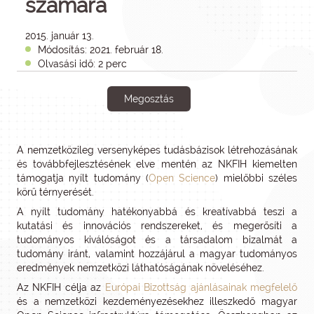
számára
2015. január 13.
Módosítás: 2021. február 18.
Olvasási idő: 2 perc
Megosztás
A nemzetközileg versenyképes tudásbázisok létrehozásának
és továbbfejlesztésének elve mentén az NKFIH kiemelten
támogatja nyílt tudomány (
Open Science
) mielőbbi széles
körű térnyerését.
A nyílt tudomány hatékonyabbá és kreatívabbá teszi a
kutatási és innovációs rendszereket, és megerősíti a
tudományos kiválóságot és a társadalom bizalmát a
tudomány iránt, valamint hozzájárul a magyar tudományos
eredmények nemzetközi láthatóságának növeléséhez.
Az NKFIH célja az
Európai Bizottság ajánlásainak megfelelő
és a nemzetközi kezdeményezésekhez illeszkedő magyar