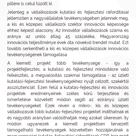
pillére is célul tűzött ki.
Jelenleg a vállalkozások kutatási és fejlesztési ráfordításai
jellemzően a nagyvállalatok tevékenységében jelennek meg,
a kis és közepes vállalkozói szektor innovációs képessége
ehhez képest alacsony. Az innovátor vállalkozások száma és
aránya az uniós átlag 45 százaléka, Magyarország
innovációs teljesítménye évek óta növekvő trendet mutat. Ezt
tovább serkentheti a kis és közepes vállalkozások innovációs
tevékenységének támogatása.
A kiemelt projekt több tevékenysége - így a
projektfejlesztés, a kutatási és fejlesztési minősítésre való
felkészítés, a megvalósítás szakmai támogatása - az üzleti
kutatási-fejlesztési tevékenységekhez nyújt célzott, szakértői
asszisztenciát. Ezen felül a kutatás-fejlesztési és innovációs
projektek eredményeinek széles körű terjesztése és
ismertetése közvetett módon segíti az ezirányú üzleti
tevékenységeket. Ezek révén a mikro-, kis és közepes
vállalkozások több kutatás-fejlesztési projektet indíthatnak el
és nagyobb arányban valósíthatják meg azokat sikeresen. Ily
módon ugyanezek a kiemelt projektben tervezett
támogatható tevékenységek közvetetten hozzájárulnak a