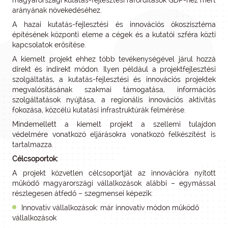
magyarországi kutatás-fejlesztési ráfordítások GDP-hez mért
arányának növekedéséhez.
A hazai kutatás-fejlesztési és innovációs ökoszisztéma
építésének központi eleme a cégek és a kutatói szféra közti
kapcsolatok erősítése.
A kiemelt projekt ehhez több tevékenységével járul hozzá
direkt és indirekt módon. Ilyen például a projektfejlesztési
szolgáltatás, a kutatás-fejlesztési és innovációs projektek
megvalósításának szakmai támogatása, információs
szolgáltatások nyújtása, a regionális innovációs aktivitás
fokozása, közcélú kutatási infrastruktúrák felmérése.
Mindemellett a kiemelt projekt a szellemi tulajdon
védelmére vonatkozó eljárásokra vonatkozó felkészítést is
tartalmazza.
Célcsoportok:
A projekt közvetlen célcsoportját az innovációra nyitott
működő magyarországi vállalkozások alábbi – egymással
részlegesen átfedő – szegmensei képezik:
Innovatív vállalkozások: már innovatív módon működő
vállalkozások