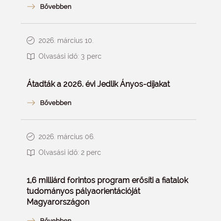
2026. március 10.
Olvasási idő:
3
perc
Átadták a 2026. évi Jedlik Ányos-díjakat
2026. március 06.
Olvasási idő:
2
perc
1,6 milliárd forintos program erősíti a fiatalok
tudományos pályaorientációját
Magyarországon