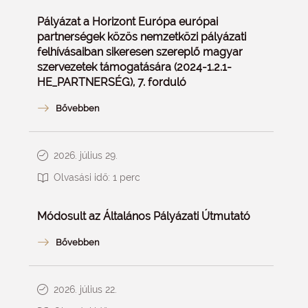
Pályázat a Horizont Európa európai
partnerségek közös nemzetközi pályázati
felhívásaiban sikeresen szereplő magyar
szervezetek támogatására (2024-1.2.1-
HE_PARTNERSÉG), 7. forduló
2026. július 29.
Olvasási idő:
1
perc
Módosult az Általános Pályázati Útmutató
2026. július 22.