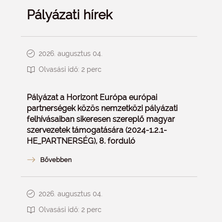
Pályázati hírek
2026. augusztus 04.
Olvasási idő:
2
perc
Pályázat a Horizont Európa európai
partnerségek közös nemzetközi pályázati
felhívásaiban sikeresen szereplő magyar
szervezetek támogatására (2024-1.2.1-
HE_PARTNERSÉG), 8. forduló
2026. augusztus 04.
Olvasási idő:
2
perc