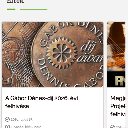
hírek
A Gábor Dénes-díj 2026. évi
Megjel
felhívása
Projek
felhív
2026. július 15.
Olvasási idő:
5
perc
2026. jú