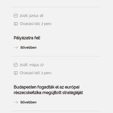
2026. június 18.
Olvasási idő:
2
perc
Pályázatra fel!
2026. május 27.
Olvasási idő:
2
perc
Budapesten fogadták el az európai
részecskefizika megújított stratégiáját