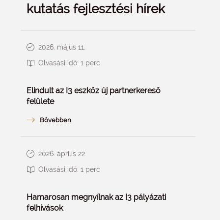
kutatás fejlesztési hírek
2026. május 11.
Olvasási idő:
1
perc
Elindult az I3 eszköz új partnerkereső
felülete
2026. április 22.
Olvasási idő:
1
perc
Hamarosan megnyílnak az I3 pályázati
felhívások