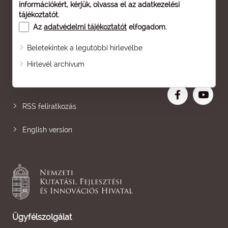
információkért, kérjük, olvassa el az
adatkezelési
tájékoztatót
.
Az
adatvédelmi tájékoztatót
elfogadom.
Beletekintek a legutóbbi hírlevélbe
Oldaltérkép
Hírlevél archívum
Nagyobb betű
RSS feliratkozás
English version
Ügyfélszolgálat