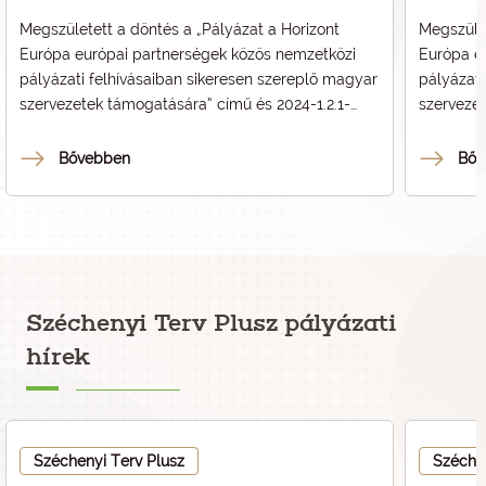
Megszületett a döntés a „
Pályázat a Horizont
Megszület
Európa európai partnerségek közös nemzetközi
Európa e
pályázati felhívásaiban sikeresen szereplő magyar
pályázati
szervezetek támogatására
” című és 2024-1.2.1-
szerveze
HE_PARTNERSÉG kódszámú pályázat
HE_PART
vonatkozásában.
vonatkoz
Bővebben
Bőv
Széchenyi Terv Plusz pályázati
hírek
Széchenyi Terv Plusz
Széche