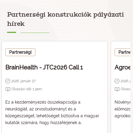
Partnerségi konstrukciók pályázati
hírek
Partnerségi
Partner
BrainHealth - JTC2026 Call 1
Agroec
2026. január 27.
2026. ja
Olvasási idő:
1
perc
Olvasás
Ez a kezdeményezés összekapcsolja a
Növények 
neurológiát, az orvostudományt és a
előmozdí
közegészséget, lehetőséget biztosítva a magyar
agroökoló
kutatók számára, hogy hozzáférjenek a
legmodernebb projektekhez – az alap