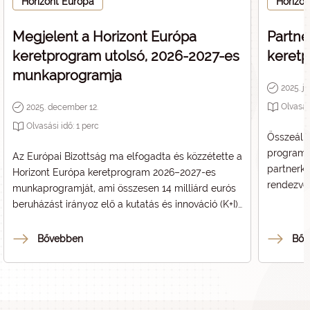
Horizont Európa
Horizo
Megjelent a Horizont Európa
Partne
keretprogram utolsó, 2026-2027-es
keret
munkaprogramja
2025. jú
Olvasás
2025. december 12.
Olvasási idő:
1
perc
Összeállí
programr
Az Európai Bizottság ma elfogadta és közzétette a
partnerke
Horizont Európa keretprogram 2026–2027-es
rendezvé
munkaprogramját, ami összesen 14 milliárd eurós
beruházást irányoz elő a kutatás és innováció (K+I)
előmozdítására az EU stratégiai céljainak
megvalósítása érdekében, és ami egyben a
Bővebben
Bőv
jelenlegi, 2021-2027 keretprogram utolsó
munkaprogramja.