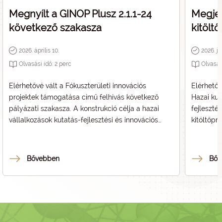
Megnyílt a GINOP Plusz 2.1.1-24
Megjel
következő szakasza
kitölt
2026. április 10.
2026. j
Olvasási idő:
2
perc
Olvasás
Elérhetővé vált a Fókuszterületi innovációs
Elérhető 
projektek támogatása című felhívás következő
Hazai kut
pályázati szakasza. A konstrukció célja a hazai
fejleszté
vállalkozások kutatás-fejlesztési és innovációs
kitöltőpr
tevékenységének erősítése, különös tekintettel a
piacképes termékek, technológiák és
szolgáltatások létrehozására.
Bővebben
Bőv