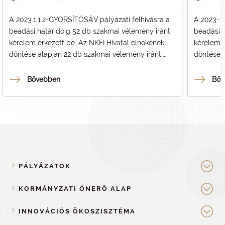
A 2023.1.1.2-GYORSÍTÓSÁV pályázati felhívásra a
A 2023-1.
beadási határidőig 52 db szakmai vélemény iránti
beadási h
kérelem érkezett be. Az NKFI Hivatal elnökének
kérelem é
döntése alapján 22 db szakmai vélemény iránti
döntése a
kérelem számára kerül támogató szakmai
kérelem 
vélemény kiállításra.
vélemény 
Bővebben
Bőv
PÁLYÁZATOK
KORMÁNYZATI ÖNERŐ ALAP
INNOVÁCIÓS ÖKOSZISZTÉMA