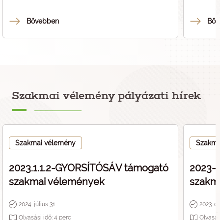
agykutatástól kezdve az új diagnosztikai
módszereken és terápiákon át a neurodegeneratív
Bővebben
Bőv
és pszichiátriai betegségekkel kapcsolatos
kutatásokig.
Szakmai vélemény pályázati hírek
Szakmai vélemény
Szakma
2023.1.1.2-GYORSÍTÓSÁV támogató
2023-1
szakmai vélemények
szakm
2024. július 31.
2023. d
Olvasási idő:
4
perc
Olvasás