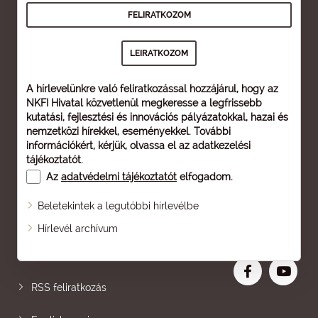
A hírlevelünkre való feliratkozással hozzájárul, hogy az
NKFI Hivatal közvetlenül megkeresse a legfrissebb
kutatási, fejlesztési és innovációs pályázatokkal, hazai és
nemzetközi hírekkel, eseményekkel. További
információkért, kérjük, olvassa el az
adatkezelési
tájékoztatót
.
Az
adatvédelmi tájékoztatót
elfogadom.
Beletekintek a legutóbbi hírlevélbe
Oldaltérkép
Hírlevél archívum
Nagyobb betű
RSS feliratkozás