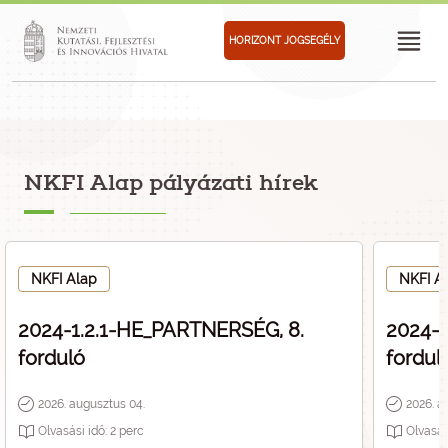
HORIZONT JOGSEGÉLY
NKFI Alap pályázati hírek
NKFI Alap
NKFI A
2024-1.2.1-HE_PARTNERSÉG, 8.
2024-1
forduló
fordul
2026. augusztus 04.
2026. a
Olvasási idő:
2
perc
Olvasás