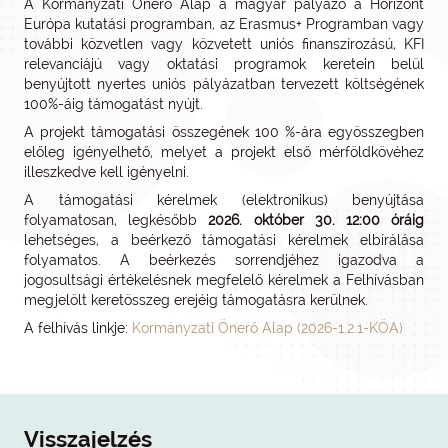
A Kormányzati Önerő Alap a magyar pályázó a Horizont
Európa kutatási programban, az Erasmus+ Programban vagy
további közvetlen vagy közvetett uniós finanszírozású, KFI
relevanciájú vagy oktatási programok keretein belül
benyújtott nyertes uniós pályázatban tervezett költségének
100%-áig támogatást nyújt.
A projekt támogatási összegének 100 %-ára egyösszegben
előleg igényelhető, melyet a projekt első mérföldkövéhez
illeszkedve kell igényelni.
A támogatási kérelmek (elektronikus) benyújtása
folyamatosan, legkésőbb
2026. október 30. 12:00 óráig
lehetséges, a beérkező támogatási kérelmek elbírálása
folyamatos. A beérkezés sorrendjéhez igazodva a
jogosultsági értékelésnek megfelelő kérelmek a Felhívásban
megjelölt keretösszeg erejéig támogatásra kerülnek.
A felhívás linkje:
Kormányzati Önerő Alap (2026-1.2.1-KÖA)
Visszajelzés