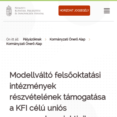
HORIZONT JOGSEGÉLY
Ön itt áll:
Pályázóknak
Kormányzati Önerő Alap
Kormányzati Önerő Alap
Modellváltó felsőoktatási
intézmények
részvételének támogatása
a KFI célú uniós