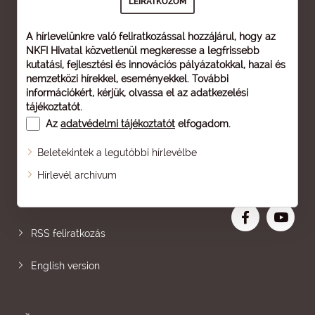
A hírlevelünkre való feliratkozással hozzájárul, hogy az
NKFI Hivatal közvetlenül megkeresse a legfrissebb
kutatási, fejlesztési és innovációs pályázatokkal, hazai és
nemzetközi hírekkel, eseményekkel. További
információkért, kérjük, olvassa el az
adatkezelési
tájékoztatót
.
Az
adatvédelmi tájékoztatót
elfogadom.
Beletekintek a legutóbbi hírlevélbe
Oldaltérkép
Hírlevél archívum
Nagyobb betű
RSS feliratkozás
English version