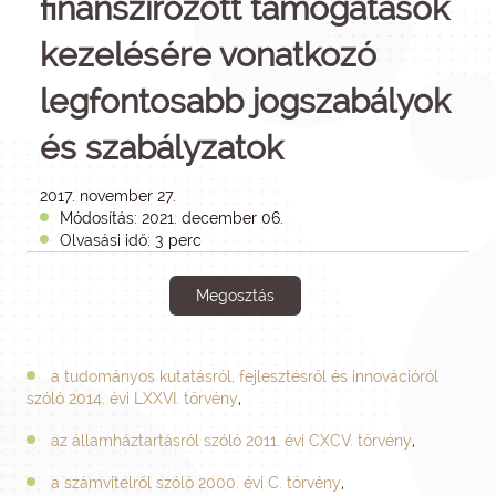
finanszírozott támogatások
kezelésére vonatkozó
legfontosabb jogszabályok
és szabályzatok
2017. november 27.
Módosítás: 2021. december 06.
Olvasási idő: 3 perc
Megosztás
a tudományos kutatásról, fejlesztésről és innovációról
szóló 2014. évi LXXVI. törvény
,
az államháztartásról szóló 2011. évi CXCV. törvény
,
a számvitelről szóló 2000. évi C. törvény
,