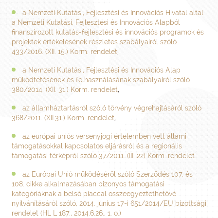
a Nemzeti Kutatási, Fejlesztési és Innovációs Hivatal által
a Nemzeti Kutatási, Fejlesztési és Innovációs Alapból
finanszírozott kutatás-fejlesztési és innovációs programok és
projektek értékelésének részletes szabályairól szóló
433/2016. (XII. 15.) Korm. rendelet
,
a Nemzeti Kutatási, Fejlesztési és Innovációs Alap
működtetésének és felhasználásának szabályairól szóló
380/2014. (XII. 31.) Korm. rendelet
,
az államháztartásról szóló törvény végrehajtásáról szóló
368/2011. (XII.31.) Korm. rendelet
,
az európai uniós versenyjogi értelemben vett állami
támogatásokkal kapcsolatos eljárásról és a regionális
támogatási térképről szóló 37/2011. (III. 22) Korm. rendelet
az Európai Unió működéséről szóló Szerződés 107. és
108. cikke alkalmazásában bizonyos támogatási
kategóriáknak a belső piaccal összeegyeztethetővé
nyilvánításáról szóló, 2014. június 17-i 651/2014/EU bizottsági
rendelet (HL L 187., 2014.6.26., 1. o.)