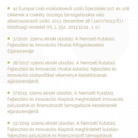
az Európai Unió működéséről szóló Szerződés 107. és 108
cikkének a csekély összegű támogatásokra való
alkalmazásáról szóló, 2013. december 18-i 1407/2013/EU
bizottsági rendelet (HL L 352., 2013.12.24., 1. o.)
3/2020. számú elnöki utasítás: A Nemzeti Kutatási,
Fejlesztési és Innovációs Hivatal Kifogáskezelési
Eljárásrendje
18/2017. számú elnöki utasítás: A Nemzeti Kutatási,
Fejlesztési és Innovációs Hivatal kutatási, fejlesztési és
innovációs szakpolitikai véleménye kialakításának
eljárásrendjéről
7/2019. számú elnöki utasítás: A Nemzeti Kutatási,
Fejlesztési és Innovációs Alapból meghirdetett innovációs
pályázatok és finanszírozott támogatások kezelésének
eljárásrendjéről
13/2019. számú elnöki utasítás: A Nemzeti Kutatási,
Fejlesztési és Innovációs Alapból meghirdetett kutatás-
fejlesztési pályázatok és finanszírozott támogatások