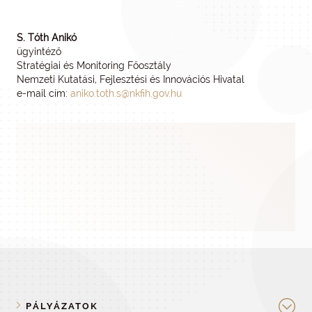
S. Tóth Anikó
ügyintéző
Stratégiai és Monitoring Főosztály
Nemzeti Kutatási, Fejlesztési és Innovációs Hivatal
e-mail cím:
aniko.toth.s@nkfih.gov.hu
PÁLYÁZATOK