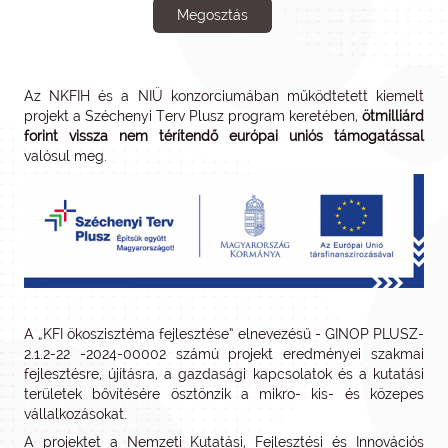
Megosztás
Az NKFIH és a NIÜ konzorciumában működtetett kiemelt
projekt a Széchenyi Terv Plusz program keretében,
ötmilliárd
forint vissza nem térítendő európai uniós támogatással
valósul meg.
A „KFI ökoszisztéma fejlesztése” elnevezésű - GINOP PLUSZ-
2.1.2-22 -2024-00002 számú projekt eredményei szakmai
fejlesztésre, újításra, a gazdasági kapcsolatok és a kutatási
területek bővítésére ösztönzik a mikro- kis- és közepes
vállalkozásokat.
A projektet a Nemzeti Kutatási, Fejlesztési és Innovációs