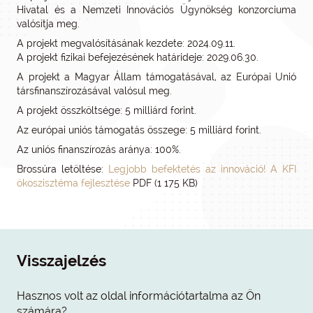
Hivatal és a Nemzeti Innovációs Ügynökség konzorciuma
valósítja meg.
A projekt megvalósításának kezdete: 2024.09.11.
A projekt fizikai befejezésének határideje: 2029.06.30.
A projekt a Magyar Állam támogatásával, az Európai Unió
társfinanszírozásával valósul meg.
A projekt összköltsége: 5 milliárd forint.
Az európai uniós támogatás összege: 5 milliárd forint.
Az uniós finanszírozás aránya: 100%.
Brossúra letöltése:
Legjobb befektetés az innováció! A KFI
ökoszisztéma fejlesztése
PDF (1 175 KB)
Visszajelzés
Hasznos volt az oldal információtartalma az Ön
számára?