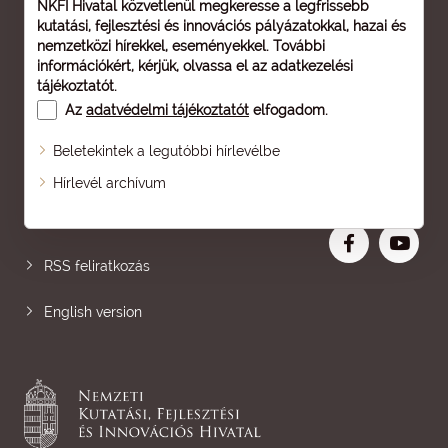
NKFI Hivatal közvetlenül megkeresse a legfrissebb
kutatási, fejlesztési és innovációs pályázatokkal, hazai és
nemzetközi hírekkel, eseményekkel. További
információkért, kérjük, olvassa el az
adatkezelési
tájékoztatót
.
Az
adatvédelmi tájékoztatót
elfogadom.
Beletekintek a legutóbbi hírlevélbe
Oldaltérkép
Hírlevél archívum
Nagyobb betű
RSS feliratkozás
English version