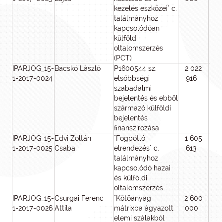
kezelés eszközei" c.
találmányhoz
kapcsolódóan
külföldi
oltalomszerzés
(PCT)
IPARJOG_15-
Bacskó László
P1600544 sz.
2 022
2 
1-2017-0024
elsőbbségi
916
9
szabadalmi
bejelentés és ebből
származó külföldi
bejelentés
finanszírozása
IPARJOG_15-
Edvi Zoltán
"Fogpótló
1 605
1 
1-2017-0025
Csaba
elrendezés" c.
613
6
találmányhoz
kapcsolódó hazai
és külföldi
oltalomszerzés
IPARJOG_15-
Csurgai Ferenc
"Kötőanyag
2 600
2 
1-2017-0026
Attila
mátrixba ágyazott
000
0
elemi szálakból