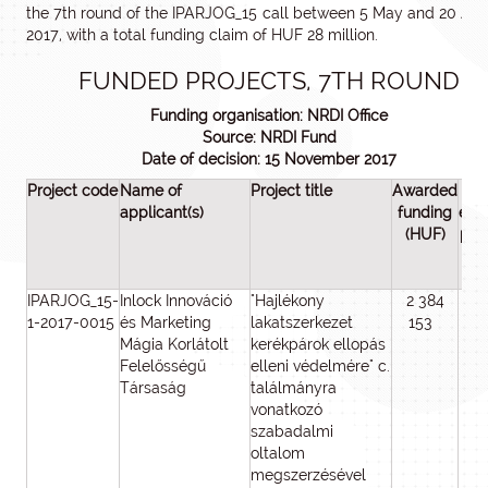
the 7th round of the IPARJOG_15 call between 5 May and 20 Au
2017, with a total funding claim of HUF 28 million.
FUNDED PROJECTS, 7TH ROUND
Funding organisation: NRDI Office
Source: NRDI Fund
Date of decision: 15 November 2017
Project code
Name of
Project title
Awarded
To
applicant(s)
funding
elig
(HUF)
pro
co
(H
IPARJOG_15-
Inlock Innováció
"Hajlékony
2 384
2 
1-2017-0015
és Marketing
lakatszerkezet
153
1
Mágia Korlátolt
kerékpárok ellopás
Felelősségű
elleni védelmére" c.
Társaság
találmányra
vonatkozó
szabadalmi
oltalom
megszerzésével