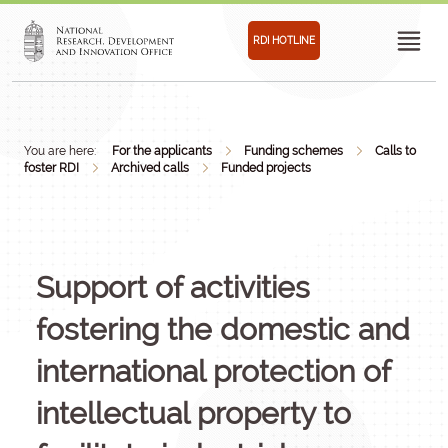
RDI HOTLINE
You are here:
For the applicants
Funding schemes
Calls to
foster RDI
Archived calls
Funded projects
Support of activities
fostering the domestic and
international protection of
intellectual property to