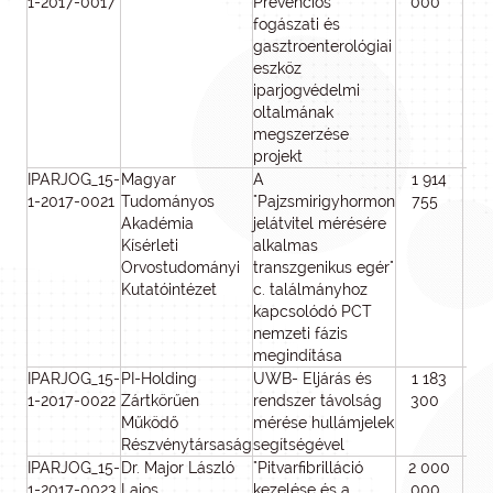
1-2017-0017
Prevenciós
000
0
fogászati és
gasztroenterológiai
eszköz
iparjogvédelmi
oltalmának
megszerzése
projekt
IPARJOG_15-
Magyar
A
1 914
1 
1-2017-0021
Tudományos
"Pajzsmirigyhormon
755
7
Akadémia
jelátvitel mérésére
Kísérleti
alkalmas
Orvostudományi
transzgenikus egér"
Kutatóintézet
c. találmányhoz
kapcsolódó PCT
nemzeti fázis
megindítása
IPARJOG_15-
PI-Holding
UWB- Eljárás és
1 183
1 
1-2017-0022
Zártkörűen
rendszer távolság
300
3
Működő
mérése hullámjelek
Részvénytársaság
segítségével
IPARJOG_15-
Dr. Major László
"Pitvarfibrilláció
2 000
2 
1-2017-0023
Lajos
kezelése és a
000
0