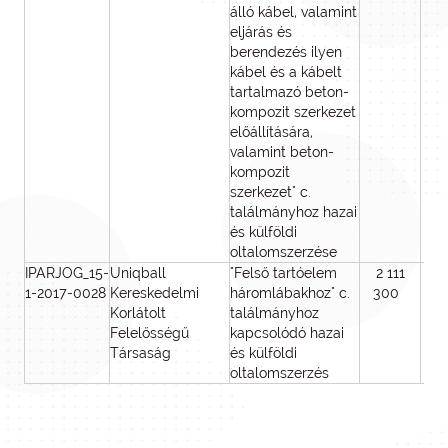
álló kábel, valamint
eljárás és
berendezés ilyen
kábel és a kábelt
tartalmazó beton-
kompozit szerkezet
előállítására,
valamint beton-
kompozit
szerkezet" c.
találmányhoz hazai
és külföldi
oltalomszerzése
IPARJOG_15-
Uniqball
"Felső tartóelem
2 111
2 1
1-2017-0028
Kereskedelmi
háromlábakhoz" c.
300
3
Korlátolt
találmányhoz
Felelősségű
kapcsolódó hazai
Társaság
és külföldi
oltalomszerzés