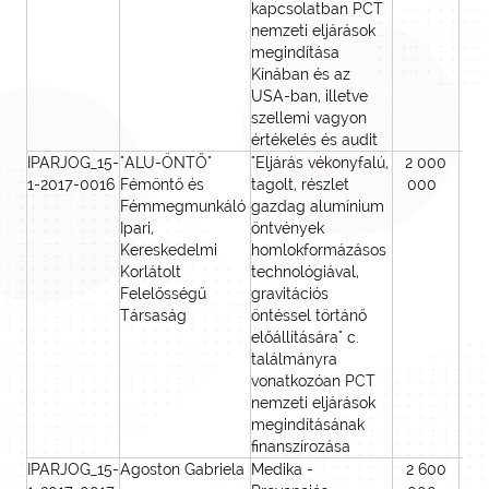
kapcsolatban PCT
nemzeti eljárások
megindítása
Kínában és az
USA-ban, illetve
szellemi vagyon
értékelés és audit
IPARJOG_15-
"ALU-ÖNTŐ"
"Eljárás vékonyfalú,
2 000
2 
1-2017-0016
Fémöntő és
tagolt, részlet
000
0
Fémmegmunkáló
gazdag alumínium
Ipari,
öntvények
Kereskedelmi
homlokformázásos
Korlátolt
technológiával,
Felelősségű
gravitációs
Társaság
öntéssel törtánő
előállítására" c.
találmányra
vonatkozóan PCT
nemzeti eljárások
megindításának
finanszírozása
IPARJOG_15-
Agoston Gabriela
Medika -
2 600
2 