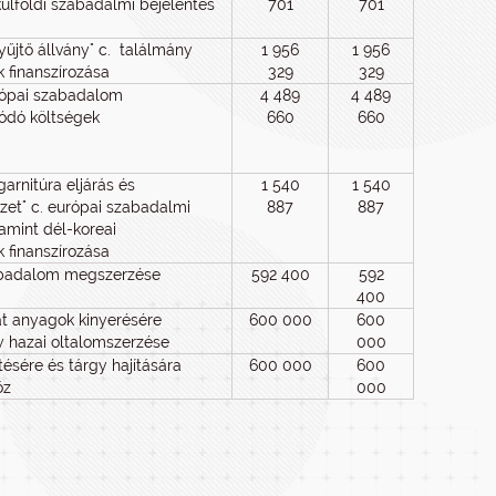
külföldi szabadalmi bejelentés
701
701
űjtő állvány" c. találmány
1 956
1 956
 finanszírozása
329
329
rópai szabadalom
4 489
4 489
ódó költségek
660
660
rnitúra eljárás és
1 540
1 540
et" c. európai szabadalmi
887
887
lamint dél-koreai
 finanszírozása
zabadalom megszerzése
592 400
592
400
t anyagok kinyerésére
600 000
600
y hazai oltalomszerzése
000
ítésére és tárgy hajítására
600 000
600
öz
000