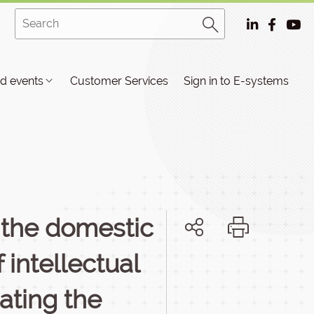
d events
Customer Services
Sign in to E-systems
g the domestic
 intellectual
tating the