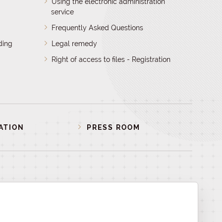
Using the electronic administration
service
Frequently Asked Questions
ding
Legal remedy
Right of access to files - Registration
ATION
PRESS ROOM