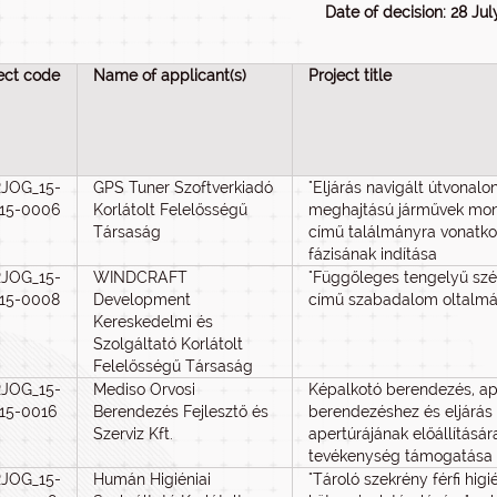
Date of decision: 28 Jul
ect code
Name of applicant(s)
Project title
RJOG_15-
GPS Tuner Szoftverkiadó
"Eljárás navigált útvonal
015-0006
Korlátolt Felelősségű
meghajtású járművek moni
Társaság
című találmányra vonatk
fázisának indítása
RJOG_15-
WINDCRAFT
"Függőleges tengelyű szél
015-0008
Development
című szabadalom oltalmá
Kereskedelmi és
Szolgáltató Korlátolt
Felelősségű Társaság
RJOG_15-
Mediso Orvosi
Képalkotó berendezés, ap
015-0016
Berendezés Fejlesztő és
berendezéshez és eljárás
Szerviz Kft.
apertúrájának előállításá
tevékenység támogatása
RJOG_15-
Humán Higiéniai
"Tároló szekrény férfi hig