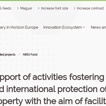
S feeds
Magyar
Increase font size
Increase contrast
ry in Horizon Europe
Innovation Ecosystem
News an
ed projects
NRDI Fund
pport of activities fosterin
d international protection of
operty with the aim of facili