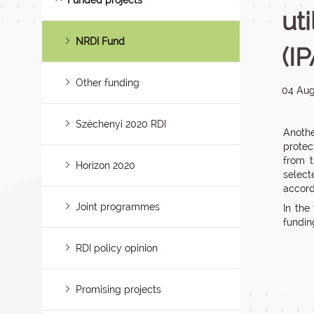
Funded projects
ut
NRDI Fund
(I
Other funding
04 Aug
Széchenyi 2020 RDI
Anothe
protec
from t
Horizon 2020
selec
accord
Joint programmes
In the
fundin
RDI policy opinion
Promising projects