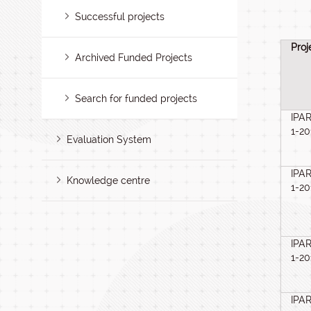
Successful projects
Proj
Archived Funded Projects
Search for funded projects
IPA
1-2
Evaluation System
IPA
Knowledge centre
1-2
IPA
1-2
IPA