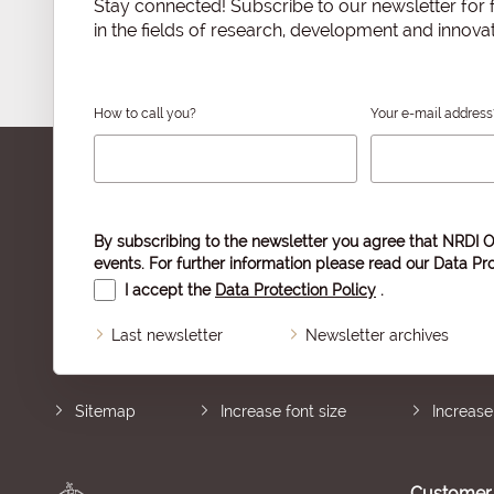
Stay connected! Subscribe to our newsletter for f
in the fields of research, development and innovat
How to call you?
Your e-mail address
By subscribing to the newsletter you agree that NRDI O
events. For further information please read our
Data Pro
I accept the
Data Protection Policy
.
Last newsletter
Newsletter archives
Sitemap
Increase font size
Increase
Customer 