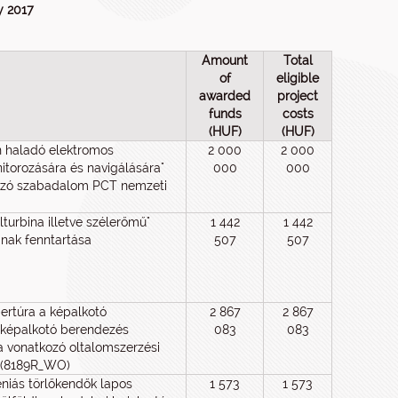
y 2017
Amount
Total
of
eligible
awarded
project
funds
costs
(HUF)
(HUF)
on haladó elektromos
2 000
2 000
torozására és navigálására"
000
000
ozó szabadalom PCT nemzeti
turbina illetve szélerőmű"
1 442
1 442
nak fenntartása
507
507
ertúra a képalkotó
2 867
2 867
 képalkotó berendezés
083
083
ra vonatkozó oltalomszerzési
 (8189R_WO)
iéniás törlőkendők lapos
1 573
1 573