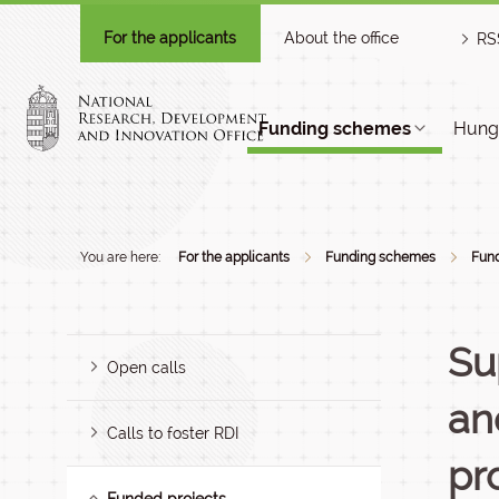
For the applicants
About the office
RS
Funding schemes
Hunga
You are here:
For the applicants
Funding schemes
Fund
Su
Open calls
an
Calls to foster RDI
pr