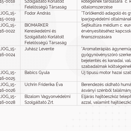
015-0018
Szolgáltató Korlátolt
kötegeinek tárolására" c. 
Felelősségű Társaság
oltalomszerzése
RJOG_15-
Fodor András
"Törlőkendő adagoló és gy
015-0019
iparjogvédelmi oltalmának
RJOG_15-
BIOMARKER
Sejtkultúra médium c. eu
016-0022
Kereskedelmi és
érvényesítéséhez kapcsol
Szolgáltató Korlátolt
finanszírozására
Felelősségű Társaság
RJOG_15-
Juhász Levente
"Aromaterápiás ágyneműga
016-0024
gyógynövényszóró szerkez
bejelentés és kanadai, va
szabadalmak költségeinek
RJOG_15-
Babics Gyula
Új típusú motor hazai s
016-0025
RJOG_15-
Uchrin Friderika Éva
Berendezés oldható humá
016-0026
ásványi szénből találmán
RJOG_15-
Bizalom Vagyonvédelmi
Eljárás hajítóeszköz telep
016-0028
Szolgáltató Zrt.
azzal, valamint hajítóeszk