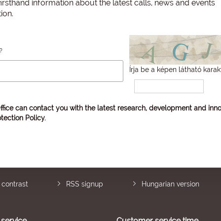
irsthand information about the latest calls, news and events
ion.
?
Írja be a képen látható karak
ffice can contact you with the latest research, development and inno
tection Policy
.
 contrast
RSS signup
Hungarian version
service
Customer service time