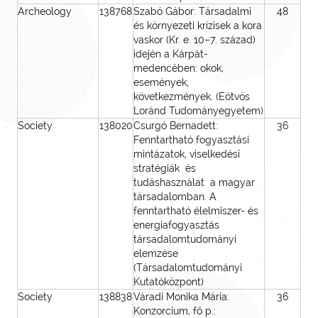
Archeology
138768
Szabó Gábor: Társadalmi
48
4
és környezeti krízisek a kora
vaskor (Kr. e. 10–7. század)
idején a Kárpát-
medencében: okok,
események,
következmények. (Eötvös
Loránd Tudományegyetem)
Society
138020
Csurgó Bernadett:
36
2
Fenntartható fogyasztási
mintázatok, viselkedési
stratégiák és
tudáshasználat a magyar
társadalomban. A
fenntartható élelmiszer- és
energiafogyasztás
társadalomtudományi
elemzése
(Társadalomtudományi
Kutatóközpont)
Society
138838
Váradi Monika Mária:
36
1
Konzorcium, fő p.: