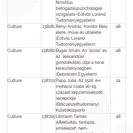
filmstílus
befogadáspszichológiai
vizsgálata (Eötvös Loránd
Tudományegyetem)
Culture
138181
Rényi András: Kondor Béla
48
3
élete, műve és utóélete
(Eötvös Loránd
Tudományegyetem)
Culture
138280
Bugár István: Az "ázsiai" és
48
2
az "alexandriai"
gondolkodás útjai a korai
kereszténységben
(Debreceni Egyetem)
Culture
138702
Papp Júlia: Az 1526. évi
24
mohácsi csata 16–19.
századi képzőművészeti
recepciója
(Bölcsészettudományi
Kutatóközpont)
Culture
138745
Ullmann Tamás:
48
1
Affektivitás, fantázia,
emlékezet: nem-