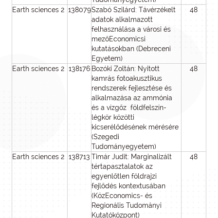
Earth sciences 2
138079
Szabó Szilárd: Távérzékelt
48
4
adatok alkalmazott
felhasználása a városi és
mezőEconomicsi
kutatásokban (Debreceni
Egyetem)
Earth sciences 2
138176
Bozóki Zoltán: Nyitott
48
4
kamrás fotoakusztikus
rendszerek fejlesztése és
alkalmazása az ammónia
és a vízgőz földfelszín-
légkör közötti
kicserélődésének mérésére
(Szegedi
Tudományegyetem)
Earth sciences 2
138713
Timár Judit: Marginalizált
48
3
tértapasztalatok az
egyenlőtlen földrajzi
fejlődés kontextusában
(KözEconomics- és
Regionális Tudományi
Kutatóközpont)