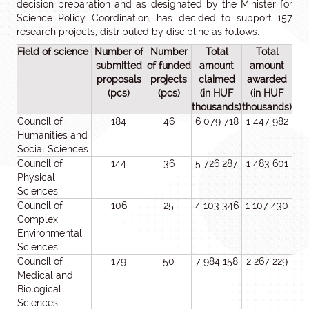
decision preparation and as designated by the Minister for
Science Policy Coordination, has decided to support 157
research projects, distributed by discipline as follows:
Field of science
Number of
Number
Total
Total
submitted
of funded
amount
amount
proposals
projects
claimed
awarded
(pcs)
(pcs)
(in HUF
(in HUF
thousands)
thousands)
Council of
184
46
6 079 718
1 447 982
Humanities and
Social Sciences
Council of
144
36
5 726 287
1 483 601
Physical
Sciences
Council of
106
25
4 103 346
1 107 430
Complex
Environmental
Sciences
Council of
179
50
7 984 158
2 267 229
Medical and
Biological
Sciences