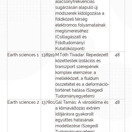
alacsonyfrekvenciás
sugárzásán alapuló új
módszerek kidolgozása a
földközeli térség
elektromos folyamatainak
megismeréséhez
(Csillagászati és
Földtudományi
Kutatóközpont)
Earth sciences 1
138919
M.Tóth Tivadar: Repedezett
48
4
kőzettestek izolációs és
transzport szerepének
komplex elemzése: a
mellékkőzet, a fluidum
összetétel és a deformáció-
történet hatása (Szegedi
Tudományegyetem)
Earth sciences 2
137801
Gál Tamás: A városklíma és
48
4
a klímaváltozás extrém
időjárásra gyakorolt
együttes hatásának
modellezése (Szegedi
Tudományegyetem)