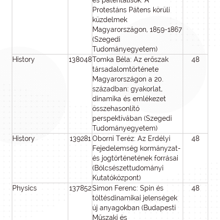
és patentálisok. A
Protestáns Pátens körüli
küzdelmek
Magyarországon, 1859-1867
(Szegedi
Tudományegyetem)
History
138048
Tomka Béla: Az erőszak
48
2
társadalomtörténete
Magyarországon a 20.
században: gyakorlat,
dinamika és emlékezet
összehasonlító
perspektívában (Szegedi
Tudományegyetem)
History
139281
Oborni Teréz: Az Erdélyi
48
4
Fejedelemség kormányzat-
és jogtörténetének forrásai
(Bölcsészettudományi
Kutatóközpont)
Physics
137852
Simon Ferenc: Spin és
48
4
töltésdinamikai jelenségek
új anyagokban (Budapesti
Műszaki és