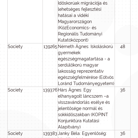
Időskorúak migrációja és
lehetséges fejlesztési
hatásai a vidéki
Magyarországon
(KözEconomics- és
Regionális Tudományi
Kutatóközpont)
Society
139265
Németh Ágnes: Iskoláskorú
48
4
gyermekek
egészségmagatartása - a
serdülőkorú magyar
lakosság reprezentatív
egészségfelmérése (Eötvös
Loránd Tudományegyetem)
Society
139376
Hárs Ágnes: Egy
36
3
elhanyagolt láncszem –a
visszavándorlás esélye és
jelentősége normál és
sokkidőszakban (KOPINT
Konjunktúra Kutatási
Alapítvány)
Society
139383
Janky Béla: Egyenlőség:
36
2