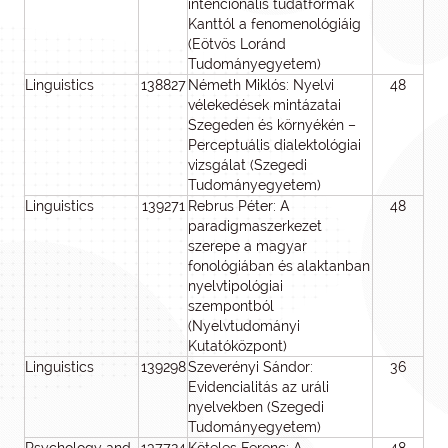
intencionális tudatformák
Kanttól a fenomenológiáig
(Eötvös Loránd
Tudományegyetem)
Linguistics
138827
Németh Miklós: Nyelvi
48
4
vélekedések mintázatai
Szegeden és környékén –
Perceptuális dialektológiai
vizsgálat (Szegedi
Tudományegyetem)
Linguistics
139271
Rebrus Péter: A
48
3
paradigmaszerkezet
szerepe a magyar
fonológiában és alaktanban
nyelvtipológiai
szempontból
(Nyelvtudományi
Kutatóközpont)
Linguistics
139298
Szeverényi Sándor:
36
2
Evidencialitás az uráli
nyelvekben (Szegedi
Tudományegyetem)