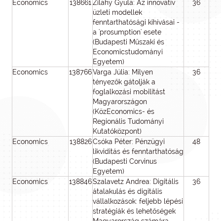
Economics
138661
Zilahy Gyula: Az innovatív
36
3
üzleti modellek
fenntarthatósági kihívásai -
a 'prosumption' esete
(Budapesti Műszaki és
Economicstudományi
Egyetem)
Economics
138766
Varga Júlia: Milyen
36
2
tényezők gátolják a
foglalkozási mobilitást
Magyarországon
(KözEconomics- és
Regionális Tudományi
Kutatóközpont)
Economics
138826
Csóka Péter: Pénzügyi
48
4
likviditás és fenntarthatóság
(Budapesti Corvinus
Egyetem)
Economics
138846
Szalavetz Andrea: Digitális
36
átalakulás és digitális
vállalkozások: feljebb lépési
stratégiák és lehetőségek