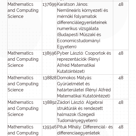
Mathematics
137699
Karátson János:
48
1
and Computing
Nemlineáris környezeti és
Science
mérnöki folyamatok
differenciálegyenleteinek
numerikus vizsgálata
(Budapesti Műszaki és
Economicstudományi
Egyetem)
Mathematics
138596
Pyber László: Csoportok és
48
3
and Computing
reprezentációk (Rényi
Science
Alfréd Matematikai
Kutatóintézet)
Mathematics
138828
Domokos Mátyás:
48
1
and Computing
Gyűrűelmélet és
Science
határterületei (Rényi Alfréd
Matematikai Kutatóintézet)
Mathematics
138892
Zádori László: Algebrai
48
2
and Computing
struktúrák és rendezett
Science
halmazok (Szegedi
Tudományegyetem)
Mathematics
139346
Pituk Mihály: Differenciál- és
48
and Computing
differenciaegyenletek