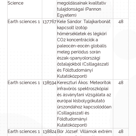
Science
megoldásainak kvalitatív
tulajdonságai (Pannon
Egyetem)
Earth sciences 1
137767
Kele Sándor: Talajkarbonát
48
3
kapcsolt izotóp
hőmérsékletek és légköri
CO2 koncentrációk a
paleocén-eocén globális
meleg periódus során
észak-spanyolországi
őstalajokból (Csillagászati
és Földtudományi
Kutatóközpont)
Earth sciences 1
138594
Kereszturi Ákos: Meteoritok
48
4
infravörös spektroszkópiai
és ásványtani vizsgálata az
európai kisbolygókutató
űrszondához kapcsolódóan
(Csillagászati és
Földtudományi
Kutatóközpont)
Earth sciences 1
138824
Bór József: Villámok extrém
48
3