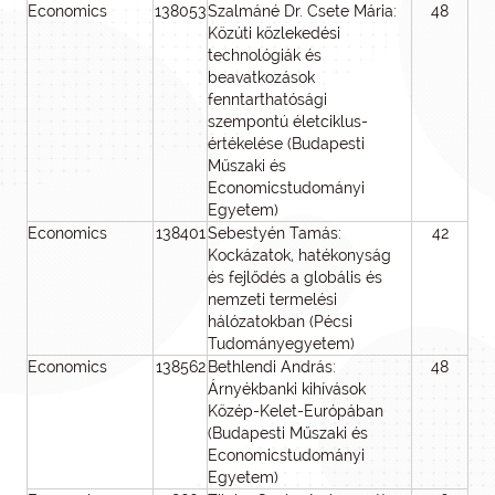
Economics
138053
Szalmáné Dr. Csete Mária:
48
4
Közúti közlekedési
technológiák és
beavatkozások
fenntarthatósági
szempontú életciklus-
értékelése (Budapesti
Műszaki és
Economicstudományi
Egyetem)
Economics
138401
Sebestyén Tamás:
42
4
Kockázatok, hatékonyság
és fejlődés a globális és
nemzeti termelési
hálózatokban (Pécsi
Tudományegyetem)
Economics
138562
Bethlendi András:
48
2
Árnyékbanki kihívások
Közép-Kelet-Európában
(Budapesti Műszaki és
Economicstudományi
Egyetem)