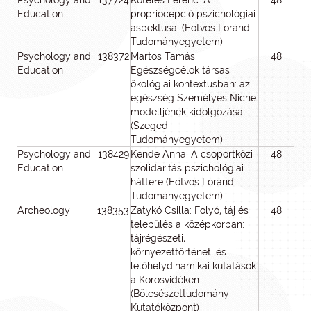
Psychology and
137724
Köteles Ferenc: A
48
4
Education
propriocepció pszichológiai
aspektusai (Eötvös Loránd
Tudományegyetem)
Psychology and
138372
Martos Tamás:
48
3
Education
Egészségcélok társas
ökológiai kontextusban: az
egészség Személyes Niche
modelljének kidolgozása
(Szegedi
Tudományegyetem)
Psychology and
138429
Kende Anna: A csoportközi
48
4
Education
szolidaritás pszichológiai
háttere (Eötvös Loránd
Tudományegyetem)
Archeology
138353
Zatykó Csilla: Folyó, táj és
48
3
település a középkorban:
tájrégészeti,
környezettörténeti és
lelőhelydinamikai kutatások
a Körösvidéken
(Bölcsészettudományi
Kutatóközpont)