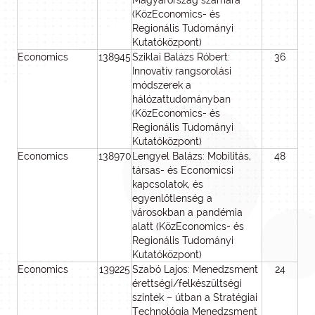
Magyarország számára
(KözEconomics- és
Regionális Tudományi
Kutatóközpont)
Economics
138945
Sziklai Balázs Róbert:
36
1
Innovatív rangsorolási
módszerek a
hálózattudományban
(KözEconomics- és
Regionális Tudományi
Kutatóközpont)
Economics
138970
Lengyel Balázs: Mobilitás,
48
4
társas- és Economicsi
kapcsolatok, és
egyenlőtlenség a
városokban a pandémia
alatt (KözEconomics- és
Regionális Tudományi
Kutatóközpont)
Economics
139225
Szabó Lajos: Menedzsment
24
2
érettségi/felkészültségi
szintek – útban a Stratégiai
Technológia Menedzsment