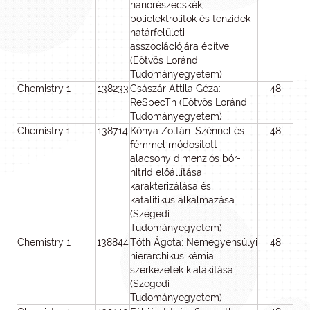
nanorészecskék,
polielektrolitok és tenzidek
határfelületi
asszociációjára építve
(Eötvös Loránd
Tudományegyetem)
Chemistry 1
138233
Császár Attila Géza:
48
4
ReSpecTh (Eötvös Loránd
Tudományegyetem)
Chemistry 1
138714
Kónya Zoltán: Szénnel és
48
3
fémmel módosított
alacsony dimenziós bór-
nitrid előállítása,
karakterizálása és
katalitikus alkalmazása
(Szegedi
Tudományegyetem)
Chemistry 1
138844
Tóth Ágota: Nemegyensúlyi
48
4
hierarchikus kémiai
szerkezetek kialakítása
(Szegedi
Tudományegyetem)