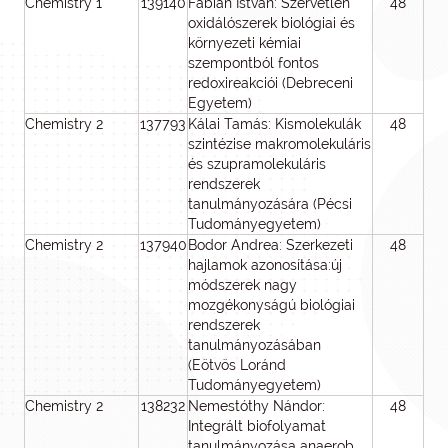
Chemistry 1
139140
Fábián István: Szervetlen
48
4
oxidálószerek biológiai és
környezeti kémiai
szempontból fontos
redoxireakciói (Debreceni
Egyetem)
Chemistry 2
137793
Kálai Tamás: Kismolekulák
48
4
szintézise makromolekuláris
és szupramolekuláris
rendszerek
tanulmányozására (Pécsi
Tudományegyetem)
Chemistry 2
137940
Bodor Andrea: Szerkezeti
48
4
hajlamok azonosítása:új
módszerek nagy
mozgékonyságú biológiai
rendszerek
tanulmányozásában
(Eötvös Loránd
Tudományegyetem)
Chemistry 2
138232
Nemestóthy Nándor:
48
4
Integrált biofolyamat
tanulmányozása anaerob