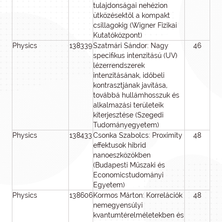
tulajdonságai nehézion
ütközésektől a kompakt
csillagokig (Wigner Fizikai
Kutatóközpont)
Physics
138339
Szatmári Sándor: Nagy
46
4
specifikus intenzitású (UV)
lézerrendszerek
intenzitásának, időbeli
kontrasztjának javítása,
továbbá hullámhosszuk és
alkalmazási területeik
kiterjesztése (Szegedi
Tudományegyetem)
Physics
138433
Csonka Szabolcs: Proximity
48
4
effektusok hibrid
nanoeszközökben
(Budapesti Műszaki és
Economicstudományi
Egyetem)
Physics
138606
Kormos Márton: Korrelációk
48
4
nemegyensúlyi
kvantumtérelméletekben és