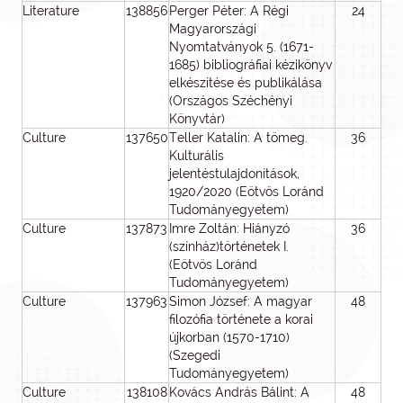
Literature
138856
Perger Péter: A Régi
24
2
Magyarországi
Nyomtatványok 5. (1671-
1685) bibliográfiai kézikönyv
elkészítése és publikálása
(Országos Széchényi
Könyvtár)
Culture
137650
Teller Katalin: A tömeg.
36
2
Kulturális
jelentéstulajdonítások,
1920/2020 (Eötvös Loránd
Tudományegyetem)
Culture
137873
Imre Zoltán: Hiányzó
36
3
(színház)történetek I.
(Eötvös Loránd
Tudományegyetem)
Culture
137963
Simon József: A magyar
48
2
filozófia története a korai
újkorban (1570-1710)
(Szegedi
Tudományegyetem)
Culture
138108
Kovács András Bálint: A
48
4