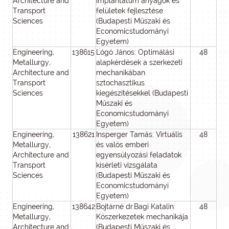
Architecture and
implantátum anyagok és
Transport
felületek fejlesztése
Sciences
(Budapesti Műszaki és
Economicstudományi
Egyetem)
Engineering,
138615
Lógó János: Optimálási
48
4
Metallurgy,
alapkérdések a szerkezeti
Architecture and
mechanikában
Transport
sztochasztikus
Sciences
kiegészítésekkel (Budapesti
Műszaki és
Economicstudományi
Egyetem)
Engineering,
138621
Insperger Tamás: Virtuális
48
4
Metallurgy,
és valós emberi
Architecture and
egyensúlyozási feladatok
Transport
kísérleti vizsgálata
Sciences
(Budapesti Műszaki és
Economicstudományi
Egyetem)
Engineering,
138642
Bojtárné dr.Bagi Katalin:
48
4
Metallurgy,
Köszerkezetek mechanikája
Architecture and
(Budapesti Műszaki és