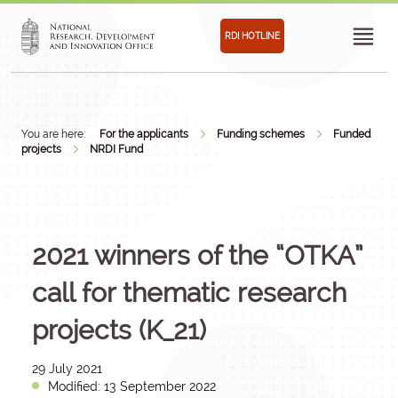
RDI HOTLINE
You are here:
For the applicants
Funding schemes
Funded
projects
NRDI Fund
2021 winners of the “OTKA”
call for thematic research
projects (K_21)
29 July 2021
Modified: 13 September 2022