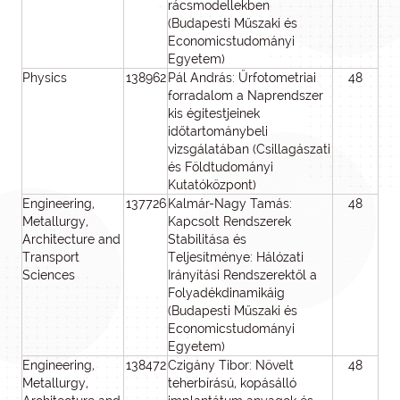
rácsmodellekben
(Budapesti Műszaki és
Economicstudományi
Egyetem)
Physics
138962
Pál András: Űrfotometriai
48
4
forradalom a Naprendszer
kis égitestjeinek
időtartománybeli
vizsgálatában (Csillagászati
és Földtudományi
Kutatóközpont)
Engineering,
137726
Kalmár-Nagy Tamás:
48
4
Metallurgy,
Kapcsolt Rendszerek
Architecture and
Stabilitása és
Transport
Teljesítménye: Hálózati
Sciences
Irányítási Rendszerektől a
Folyadékdinamikáig
(Budapesti Műszaki és
Economicstudományi
Egyetem)
Engineering,
138472
Czigány Tibor: Növelt
48
4
Metallurgy,
teherbírású, kopásálló