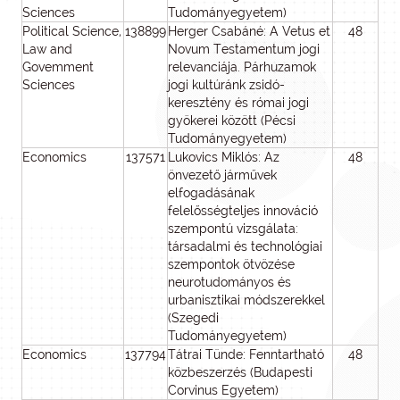
Sciences
Tudományegyetem)
Political Science,
138899
Herger Csabáné: A Vetus et
48
4
Law and
Novum Testamentum jogi
Govemment
relevanciája. Párhuzamok
Sciences
jogi kultúránk zsidó-
keresztény és római jogi
gyökerei között (Pécsi
Tudományegyetem)
Economics
137571
Lukovics Miklós: Az
48
4
önvezető járművek
elfogadásának
felelősségteljes innováció
szempontú vizsgálata:
társadalmi és technológiai
szempontok ötvözése
neurotudományos és
urbanisztikai módszerekkel
(Szegedi
Tudományegyetem)
Economics
137794
Tátrai Tünde: Fenntartható
48
1
közbeszerzés (Budapesti
Corvinus Egyetem)