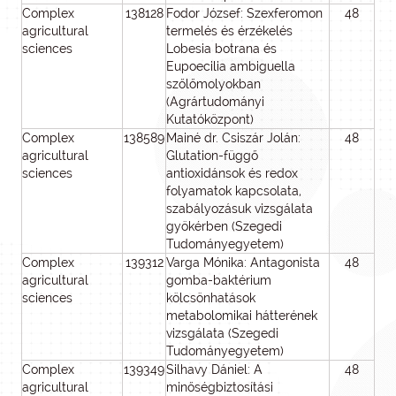
Complex
138128
Fodor József: Szexferomon
48
4
agricultural
termelés és érzékelés
sciences
Lobesia botrana és
Eupoecilia ambiguella
szőlőmolyokban
(Agrártudományi
Kutatóközpont)
Complex
138589
Mainé dr. Csiszár Jolán:
48
4
agricultural
Glutation-függő
sciences
antioxidánsok és redox
folyamatok kapcsolata,
szabályozásuk vizsgálata
gyökérben (Szegedi
Tudományegyetem)
Complex
139312
Varga Mónika: Antagonista
48
4
agricultural
gomba-baktérium
sciences
kölcsönhatások
metabolomikai hátterének
vizsgálata (Szegedi
Tudományegyetem)
Complex
139349
Silhavy Dániel: A
48
4
agricultural
minőségbiztosítási