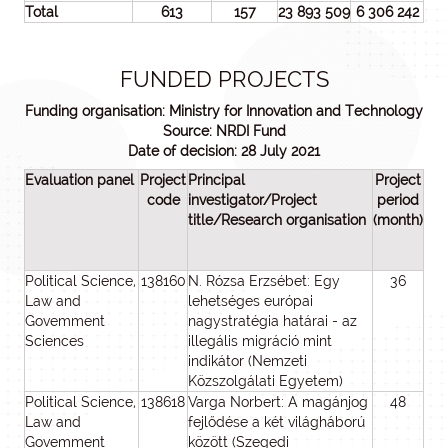
Total
613
157
23 893 509
6 306 242
FUNDED PROJECTS
Funding organisation: Ministry for Innovation and Technology
Source: NRDI Fund
Date of decision: 28 July 2021
Evaluation panel
Project
Principal
Project
Am
code
investigator/Project
period
aw
title/Research organisation
(month)
(
tho
Political Science,
138160
N. Rózsa Erzsébet: Egy
36
3
Law and
lehetséges európai
Govemment
nagystratégia határai - az
Sciences
illegális migráció mint
indikátor (Nemzeti
Közszolgálati Egyetem)
Political Science,
138618
Varga Norbert: A magánjog
48
3
Law and
fejlődése a két világháború
Govemment
között (Szegedi