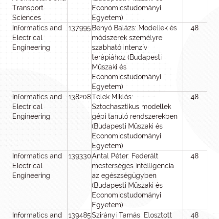
Transport
Economicstudományi
Sciences
Egyetem)
Informatics and
137995
Benyó Balázs: Modellek és
48
4
Electrical
módszerek személyre
Engineering
szabható intenzív
terápiához (Budapesti
Műszaki és
Economicstudományi
Egyetem)
Informatics and
138208
Telek Miklós:
48
4
Electrical
Sztochasztikus modellek
Engineering
gépi tanuló rendszerekben
(Budapesti Műszaki és
Economicstudományi
Egyetem)
Informatics and
139330
Antal Péter: Federált
48
4
Electrical
mesterséges intelligencia
Engineering
az egészségügyben
(Budapesti Műszaki és
Economicstudományi
Egyetem)
Informatics and
139485
Szirányi Tamás: Elosztott
48
4