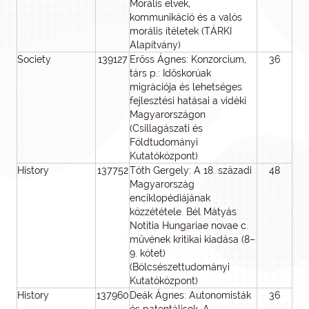
Morális elvek,
kommunikáció és a valós
morális ítéletek (TÁRKI
Alapítvány)
Society
139127
Erőss Ágnes: Konzorcium,
36
1
társ p.: Időskorúak
migrációja és lehetséges
fejlesztési hatásai a vidéki
Magyarországon
(Csillagászati és
Földtudományi
Kutatóközpont)
History
137752
Tóth Gergely: A 18. századi
48
4
Magyarország
enciklopédiájának
közzététele. Bél Mátyás
Notitia Hungariae novae c.
művének kritikai kiadása (8–
9. kötet)
(Bölcsészettudományi
Kutatóközpont)
History
137960
Deák Ágnes: Autonomisták
36
1