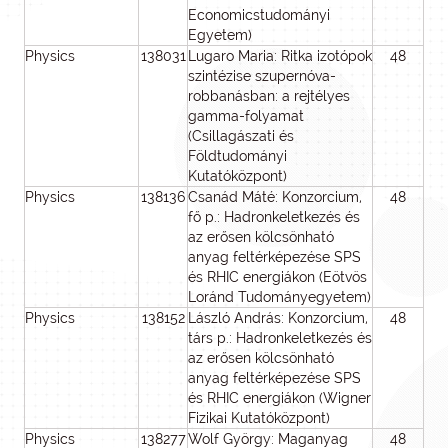
Economicstudományi
Egyetem)
Physics
138031
Lugaro Maria: Ritka izotópok
48
4
szintézise szupernóva-
robbanásban: a rejtélyes
gamma-folyamat
(Csillagászati és
Földtudományi
Kutatóközpont)
Physics
138136
Csanád Máté: Konzorcium,
48
2
fő p.: Hadronkeletkezés és
az erősen kölcsönható
anyag feltérképezése SPS
és RHIC energiákon (Eötvös
Loránd Tudományegyetem)
Physics
138152
László András: Konzorcium,
48
2
társ p.: Hadronkeletkezés és
az erősen kölcsönható
anyag feltérképezése SPS
és RHIC energiákon (Wigner
Fizikai Kutatóközpont)
Physics
138277
Wolf György: Maganyag
48
2