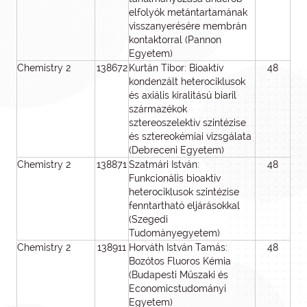
elfolyók metántartamának
visszanyerésére membrán
kontaktorral (Pannon
Egyetem)
Chemistry 2
138672
Kurtán Tibor: Bioaktív
48
4
kondenzált heterociklusok
és axiális kiralitású biaril
származékok
sztereoszelektív szintézise
és sztereokémiai vizsgálata
(Debreceni Egyetem)
Chemistry 2
138871
Szatmári István:
48
4
Funkcionális bioaktív
heterociklusok szintézise
fenntartható eljárásokkal
(Szegedi
Tudományegyetem)
Chemistry 2
138911
Horváth István Tamás:
48
4
Bozótos Fluoros Kémia
(Budapesti Műszaki és
Economicstudományi
Egyetem)