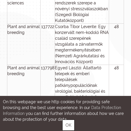
sciences
rendszerek szerepe a
növényi stresszválaszokban
(Szegedi Biológiai
Kutatóközpont)
Plant and animal
137722
Csorba Tibor Levente: Egy
48
4
breeding
konzervált nem-kodoló RNA
család szerepének
vizsgálata a zárvatermők
megtermékenyítésében
(Nemzeti Agrárkutatási és
Innovációs Központ)
Plant and animal
137798
Egyed László: Állattartó
48
4
breeding
telepek és emberi
települések
patkánypopulációinak
virológiai, bakteriológiai és
parazitológiai felmérő
On this webpage we use http cookies for providing safe
vizsgálata különös
browsing and the best user experience. In our
Data Protection
tekintettel a zoonózisokra
Information
you can find further information about how we care
és aktív járványainkra.
about the protection of your data.
(Agrártudományi
OK
Kutatóközpont)