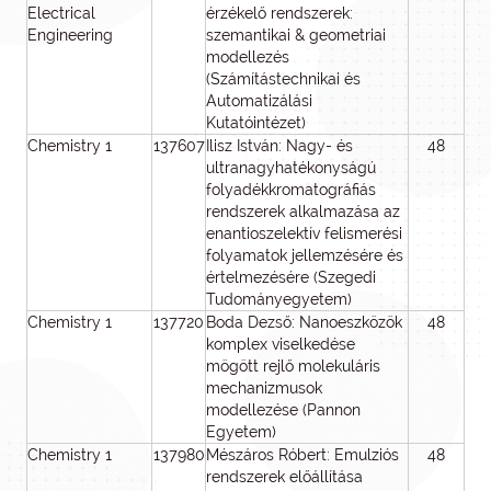
Electrical
érzékelő rendszerek:
Engineering
szemantikai & geometriai
modellezés
(Számítástechnikai és
Automatizálási
Kutatóintézet)
Chemistry 1
137607
Ilisz István: Nagy- és
48
4
ultranagyhatékonyságú
folyadékkromatográfiás
rendszerek alkalmazása az
enantioszelektív felismerési
folyamatok jellemzésére és
értelmezésére (Szegedi
Tudományegyetem)
Chemistry 1
137720
Boda Dezső: Nanoeszközök
48
4
komplex viselkedése
mögött rejlő molekuláris
mechanizmusok
modellezése (Pannon
Egyetem)
Chemistry 1
137980
Mészáros Róbert: Emulziós
48
4
rendszerek előállítása