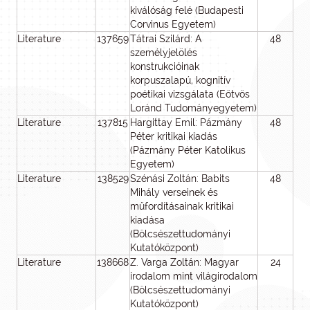
kiválóság felé (Budapesti
Corvinus Egyetem)
Literature
137659
Tátrai Szilárd: A
48
3
személyjelölés
konstrukcióinak
korpuszalapú, kognitív
poétikai vizsgálata (Eötvös
Loránd Tudományegyetem)
Literature
137815
Hargittay Emil: Pázmány
48
3
Péter kritikai kiadás
(Pázmány Péter Katolikus
Egyetem)
Literature
138529
Szénási Zoltán: Babits
48
3
Mihály verseinek és
műfordításainak kritikai
kiadása
(Bölcsészettudományi
Kutatóközpont)
Literature
138668
Z. Varga Zoltán: Magyar
24
irodalom mint világirodalom
(Bölcsészettudományi
Kutatóközpont)