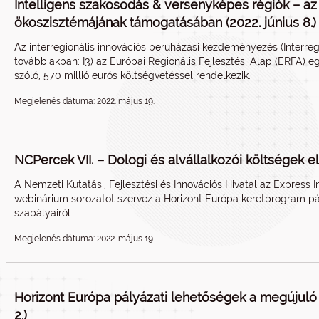
Intelligens szakosodás & versenyképes régiók – az
ökoszisztémájának támogatásában (2022. június 8.)
Az interregionális innovációs beruházási kezdeményezés (Interreg
továbbiakban: I3) az Európai Regionális Fejlesztési Alap (ERFA) eg
szóló, 570 millió eurós költségvetéssel rendelkezik.
Megjelenés dátuma: 2022. május 19.
NCPercek VII. – Dologi és alvállalkozói költségek el
A Nemzeti Kutatási, Fejlesztési és Innovációs Hivatal az Expres
webinárium sorozatot szervez a Horizont Európa keretprogram p
szabályairól.
Megjelenés dátuma: 2022. május 19.
Horizont Európa pályázati lehetőségek a megújuló e
2.)