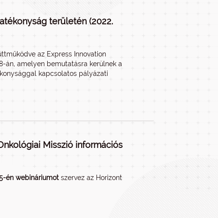
atékonyság területén (2022.
yüttműködve az Express Innovation
28-án, amelyen bemutatásra kerülnek a
ékonysággal kapcsolatos pályázati
nkológiai Misszió információs
15-én webináriumot
szervez az Horizont