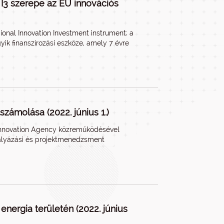
 I3 szerepe az EU innovációs
ional Innovation Investment instrument; a
yik finanszírozási eszköze, amely 7 évre
számolása (2022. június 1.)
s Innovation Agency közreműködésével
ályázási és projektmenedzsment
nergia területén (2022. június