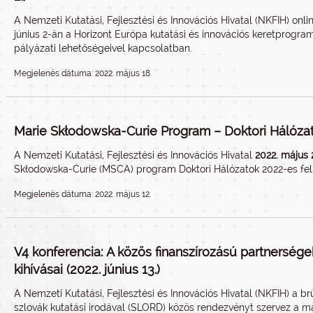
A Nemzeti Kutatási, Fejlesztési és Innovációs Hivatal (NKFIH) onl
június 2-án a Horizont Európa kutatási és innovációs keretprogra
pályázati lehetőségeivel kapcsolatban.
Megjelenés dátuma: 2022. május 18.
Marie Skłodowska-Curie Program – Doktori Hálózat
A Nemzeti Kutatási, Fejlesztési és Innovációs Hivatal
2022. május
Skłodowska-Curie (MSCA) program Doktori Hálózatok 2022-es felh
Megjelenés dátuma: 2022. május 12.
V4 konferencia: A közös finanszírozású partnersége
kihívásai (2022. június 13.)
A Nemzeti Kutatási, Fejlesztési és Innovációs Hivatal (NKFIH) a b
szlovák kutatási irodával (SLORD) közös rendezvényt szervez a m