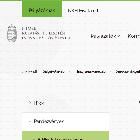
Pályázóknak
NKFI Hivatalról
Pályázatok
Korm
Ön itt áll:
Pályázóknak
Hírek, események
Rendezvénye
Hírek
Rendezvények