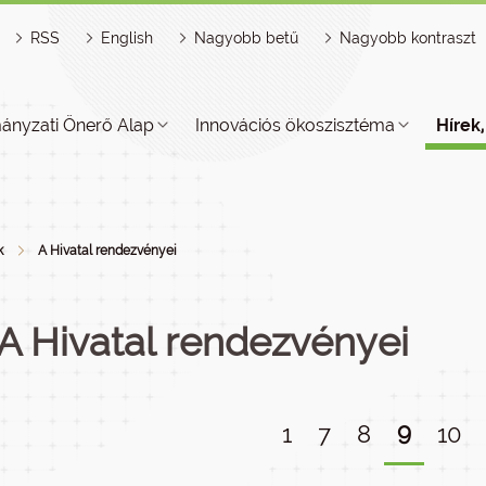
RSS
English
Nagyobb betű
Nagyobb kontraszt
ányzati Önerő Alap
Innovációs ökoszisztéma
Hírek
k
A Hivatal rendezvényei
A Hivatal rendezvényei
9
1
7
8
10