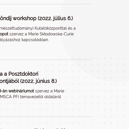
ndíj workshop (2022. július 6.)
ermészettudományi Kutatóközponttal és a
hopot
szervez a Marie Skłodowska-Curie
pályázáshoz kapcsolódóan.
 a Posztdoktori
jából (2022. június 8.)
 8-án webináriumot
szervez a Marie
MSCA PF) témavezetői oldaláról.