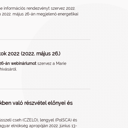
ine információs rendezvényt szervez 2022.
m 2022. május 26-án megjelenő energetikai
ok 2022 (2022. május 26.)
 26-án webináriumot
szervez a Marie
ívásáról.
kben való részvétel előnyei és
rüsszeli cseh (CZELO), lengyel (PolSCA) és
agyar elnökség apropóján 2022. június 13-