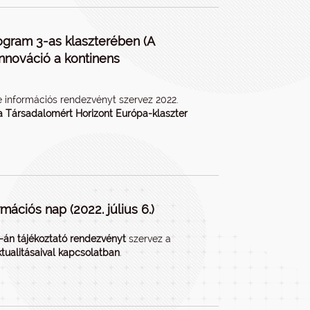
rogram 3-as klaszterében (A
nnováció a kontinens
ne információs rendezvényt szervez 2022.
a Társadalomért Horizont Európa-klaszter
mációs nap (2022. július 6.)
 6-án tájékoztató rendezvényt
szervez a
ktualitásaival kapcsolatban
.