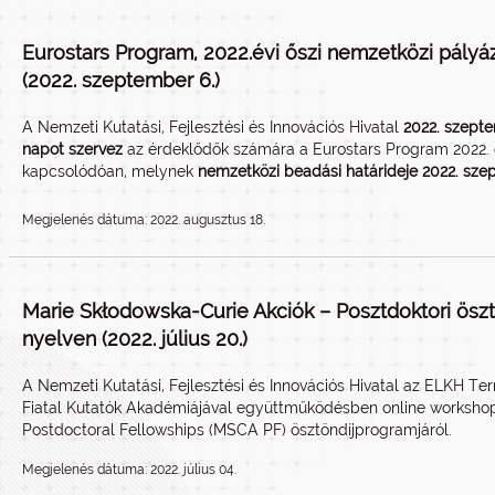
Eurostars Program, 2022.évi őszi nemzetközi pályá
(2022. szeptember 6.)
A Nemzeti Kutatási, Fejlesztési és Innovációs Hivatal
2022. szepte
napot szervez
az érdeklődők számára a Eurostars Program 2022. ő
kapcsolódóan, melynek
nemzetközi beadási határideje 2022. szep
Megjelenés dátuma: 2022. augusztus 18.
Marie Skłodowska-Curie Akciók – Posztdoktori öszt
nyelven (2022. július 20.)
A Nemzeti Kutatási, Fejlesztési és Innovációs Hivatal az ELKH T
Fiatal Kutatók Akadémiájával együttműködésben online workshop
Postdoctoral Fellowships (MSCA PF) ösztöndíjprogramjáról.
Megjelenés dátuma: 2022. július 04.