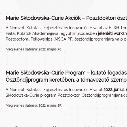
Marie Skłodowska-Curie Akciók – Posztdoktori ösztö
A Nemzeti Kutatási, Fejlesztési és Innovációs Hivatal az ELKH T
Fiatal Kutatók Akadémiájával együttműködésben
jelenléti works
Postdoctoral Fellowships (MSCA PF) ösztöndíjprogramjára való 
Megjelenés dátuma: 2022. május 30.
Marie Skłodowska-Curie Program – kutató fogadása
Ösztöndíjprogram keretében, a témavezető szempont
A Nemzeti Kutatási, Fejlesztési és Innovációs Hivatal
2022. június
Skłodowska-Curie program Posztdoktori Ösztöndíjprogramjának (
Megjelenés dátuma: 2022. május 25.