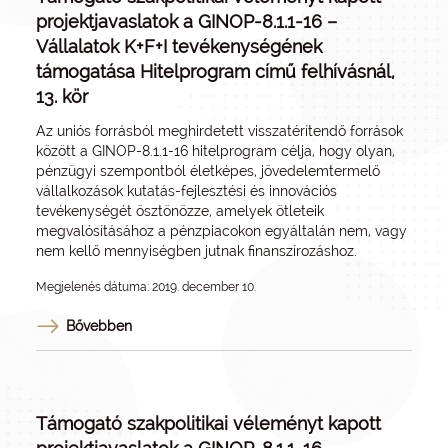
projektjavaslatok a GINOP-8.1.1-16 –
Vállalatok K+F+I tevékenységének
támogatása Hitelprogram című felhívásnál,
13. kör
Az uniós forrásból meghirdetett visszatérítendő források
között a GINOP-8.1.1-16 hitelprogram célja, hogy olyan,
pénzügyi szempontból életképes, jövedelemtermelő
vállalkozások kutatás-fejlesztési és innovációs
tevékenységét ösztönözze, amelyek ötleteik
megvalósításához a pénzpiacokon egyáltalán nem, vagy
nem kellő mennyiségben jutnak finanszírozáshoz.
Megjelenés dátuma: 2019. december 10.
Bővebben
Támogató szakpolitikai véleményt kapott