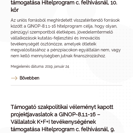
támogatása Hitelprogram c. felhívásnál, 10.
kör
Az uniós forrásból meghirdetett visszatérítendő források
között a GINOP-8.1.1-16 hitelprogram célja, hogy olyan,
pénzügyi szempontból életképes, jövedelemtermelő
vállalkozások kutatás-fejlesztési és innovációs
tevékenységét ösztönözze, amelyek ötleteik
megvalósításához a pénzpiacokon egyáltalán nem, vagy
nem kellő mennyiségben jutnak finanszírozáshoz.
Megjelenés dátuma: 2019. január 24.
Bővebben
Támogató szakpolitikai véleményt kapott
projektjavaslatok a GINOP-8.1.1-16 –
Vállalatok K+F+I tevékenységének
támogatása Hitelprogram c. felhívásnál, 9.