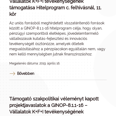
Vállalatok K+F+I tevékenységének
támogatása Hitelprogram c. felhívásnál, 11.
kör
Az uniós forrásból meghirdetett visszatérítendő források
között a GINOP-8.1.1-16 hitelprogram célja, hogy olyan,
pénzügyi szempontból életképes, jövedelemtermelő
vállalkozások kutatás-fejlesztési és innovációs
tevékenységét ösztönözze, amelyek ötleteik
megvalósításához a pénzpiacokon egyáltalán nem, vagy
nem kellő mennyiségben jutnak finanszírozáshoz.
Megjelenés dátuma: 2019. április 16.
Bővebben
Támogató szakpolitikai véleményt kapott
projektjavaslatok a GINOP-8.1.1-16 –
Vállalatok K+F+I tevékenységének