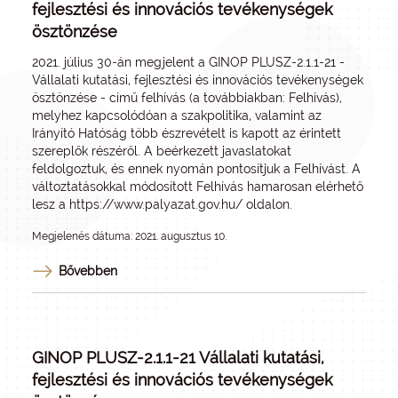
fejlesztési és innovációs tevékenységek
ösztönzése
2021. július 30-án megjelent a GINOP PLUSZ-2.1.1-21 -
Vállalati kutatási, fejlesztési és innovációs tevékenységek
ösztönzése - című felhívás (a továbbiakban: Felhívás),
melyhez kapcsolódóan a szakpolitika, valamint az
Irányító Hatóság több észrevételt is kapott az érintett
szereplők részéről. A beérkezett javaslatokat
feldolgoztuk, és ennek nyomán pontosítjuk a Felhívást. A
változtatásokkal módosított Felhívás hamarosan elérhető
lesz a
https://www.palyazat.gov.hu/
oldalon.
Megjelenés dátuma: 2021. augusztus 10.
Bővebben
GINOP PLUSZ-2.1.1-21 Vállalati kutatási,
fejlesztési és innovációs tevékenységek