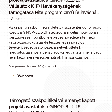
projektjavaslatok a GINOP-8.1.1-16 –
Vállalatok K+F+I tevékenységének
támogatása Hitelprogram című felhívásnál,
12. kör
Az uniós forrásból meghirdetett visszatérítendő források
között a GINOP-8.1.1-16 hitelprogram célja, hogy olyan,
pénzügyi szempontból életképes, jövedelemtermelő
vállalkozások kutatás-fejlesztési és innovációs
tevékenységét ösztönözze, amelyek ötleteik
megvalósításához a pénzpiacokon egyáltalán nem, vagy
nem kellő mennyiségben jutnak finanszírozáshoz.
Megjelenés dátuma: 2019. május 31.
Bővebben
Támogató szakpolitikai véleményt kapott
projektjavaslatok a GINOP-8.1.1-16 –