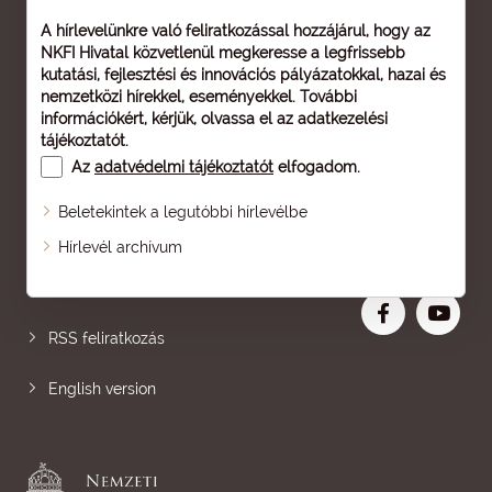
A hírlevelünkre való feliratkozással hozzájárul, hogy az
NKFI Hivatal közvetlenül megkeresse a legfrissebb
kutatási, fejlesztési és innovációs pályázatokkal, hazai és
nemzetközi hírekkel, eseményekkel. További
információkért, kérjük, olvassa el az
adatkezelési
tájékoztatót
.
Az
adatvédelmi tájékoztatót
elfogadom.
Beletekintek a legutóbbi hírlevélbe
Oldaltérkép
Hírlevél archívum
Nagyobb betű
RSS feliratkozás
English version