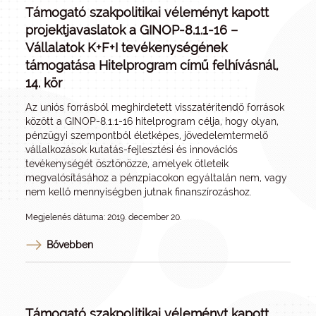
Támogató szakpolitikai véleményt kapott
projektjavaslatok a GINOP-8.1.1-16 –
Vállalatok K+F+I tevékenységének
támogatása Hitelprogram című felhívásnál,
14. kör
Az uniós forrásból meghirdetett visszatérítendő források
között a GINOP-8.1.1-16 hitelprogram célja, hogy olyan,
pénzügyi szempontból életképes, jövedelemtermelő
vállalkozások kutatás-fejlesztési és innovációs
tevékenységét ösztönözze, amelyek ötleteik
megvalósításához a pénzpiacokon egyáltalán nem, vagy
nem kellő mennyiségben jutnak finanszírozáshoz.
Megjelenés dátuma: 2019. december 20.
Bővebben
Támogató szakpolitikai véleményt kapott