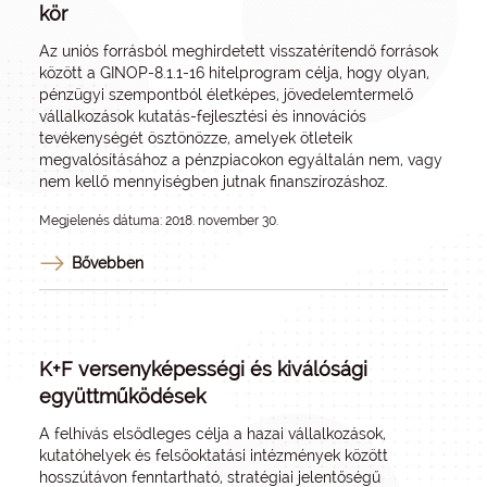
kör
Az uniós forrásból meghirdetett visszatérítendő források
között a GINOP-8.1.1-16 hitelprogram célja, hogy olyan,
pénzügyi szempontból életképes, jövedelemtermelő
vállalkozások kutatás-fejlesztési és innovációs
tevékenységét ösztönözze, amelyek ötleteik
megvalósításához a pénzpiacokon egyáltalán nem, vagy
nem kellő mennyiségben jutnak finanszírozáshoz.
Megjelenés dátuma: 2018. november 30.
Bővebben
K+F versenyképességi és kiválósági
együttműködések
A felhívás elsődleges célja a hazai vállalkozások,
kutatóhelyek és felsőoktatási intézmények között
hosszútávon fenntartható, stratégiai jelentőségű