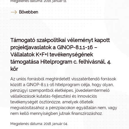
Megjelenés dátuma: 2018. január 11.
Bővebben
Támogató szakpolitikai véleményt kapott
projektjavaslatok a GINOP-8.1.1-16 –
Vállalatok K+F+I tevékenységének
támogatása Hitelprogram c. felhívásnál, 4.
kör
Az uniós forrásból meghirdetett visszatérítendő források
között a GINOP-8.1.1-16 hitelprogram célja, hogy olyan,
pénzügyi szempontból életképes, jövedelemtermelő
vállalkozások kutatás-fejlesztési és innovációs
tevékenységét ösztönözze, amelyek ötleteik
megvalósításához a pénzpiacokon egyáltalán nem, vagy
nem kellő mennyiségben jutnak finanszírozáshoz.
Megjelenés dátuma: 2018. január 04.