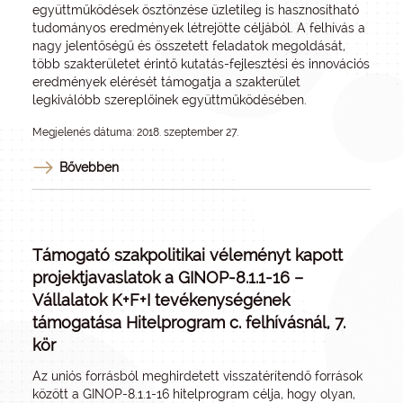
együttműködések ösztönzése üzletileg is hasznosítható
tudományos eredmények létrejötte céljából. A felhívás a
nagy jelentőségű és összetett feladatok megoldását,
több szakterületet érintő kutatás-fejlesztési és innovációs
eredmények elérését támogatja a szakterület
legkiválóbb szereplőinek együttműködésében.
Megjelenés dátuma: 2018. szeptember 27.
Bővebben
Támogató szakpolitikai véleményt kapott
projektjavaslatok a GINOP-8.1.1-16 –
Vállalatok K+F+I tevékenységének
támogatása Hitelprogram c. felhívásnál, 7.
kör
Az uniós forrásból meghirdetett visszatérítendő források
között a GINOP-8.1.1-16 hitelprogram célja, hogy olyan,