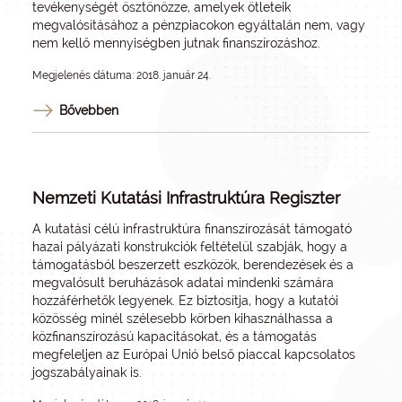
tevékenységét ösztönözze, amelyek ötleteik
megvalósításához a pénzpiacokon egyáltalán nem, vagy
nem kellő mennyiségben jutnak finanszírozáshoz.
Megjelenés dátuma: 2018. január 24.
Bővebben
Nemzeti Kutatási Infrastruktúra Regiszter
A kutatási célú infrastruktúra finanszírozását támogató
hazai pályázati konstrukciók feltételül szabják, hogy a
támogatásból beszerzett eszközök, berendezések és a
megvalósult beruházások adatai mindenki számára
hozzáférhetők legyenek. Ez biztosítja, hogy a kutatói
közösség minél szélesebb körben kihasználhassa a
közfinanszírozású kapacitásokat, és a támogatás
megfeleljen az Európai Unió belső piaccal kapcsolatos
jogszabályainak is.