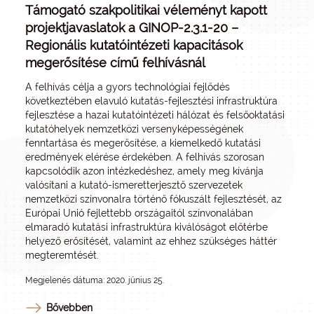
Támogató szakpolitikai véleményt kapott
projektjavaslatok a GINOP-2.3.1-20 –
Regionális kutatóintézeti kapacitások
megerősítése című felhívásnál
A felhívás célja a gyors technológiai fejlődés
következtében elavuló kutatás-fejlesztési infrastruktúra
fejlesztése a hazai kutatóintézeti hálózat és felsőoktatási
kutatóhelyek nemzetközi versenyképességének
fenntartása és megerősítése, a kiemelkedő kutatási
eredmények elérése érdekében. A felhívás szorosan
kapcsolódik azon intézkedéshez, amely meg kívánja
valósítani a kutató-ismeretterjesztő szervezetek
nemzetközi színvonalra történő fókuszált fejlesztését, az
Európai Unió fejlettebb országaitól színvonalában
elmaradó kutatási infrastruktúra kiválóságot előtérbe
helyező erősítését, valamint az ehhez szükséges háttér
megteremtését.
Megjelenés dátuma: 2020. június 25.
Bővebben