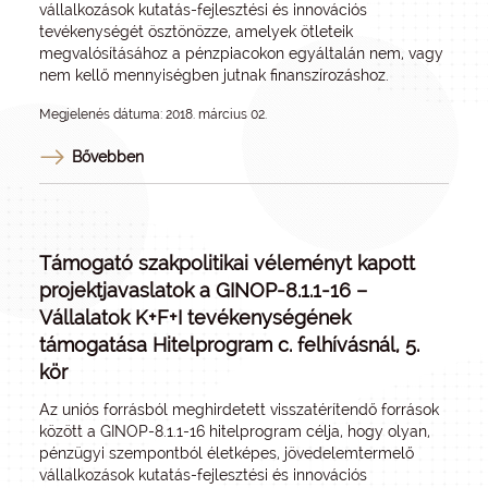
vállalkozások kutatás-fejlesztési és innovációs
tevékenységét ösztönözze, amelyek ötleteik
megvalósításához a pénzpiacokon egyáltalán nem, vagy
nem kellő mennyiségben jutnak finanszírozáshoz.
Megjelenés dátuma: 2018. március 02.
Bővebben
Támogató szakpolitikai véleményt kapott
projektjavaslatok a GINOP-8.1.1-16 –
Vállalatok K+F+I tevékenységének
támogatása Hitelprogram c. felhívásnál, 5.
kör
Az uniós forrásból meghirdetett visszatérítendő források
között a GINOP-8.1.1-16 hitelprogram célja, hogy olyan,
pénzügyi szempontból életképes, jövedelemtermelő
vállalkozások kutatás-fejlesztési és innovációs