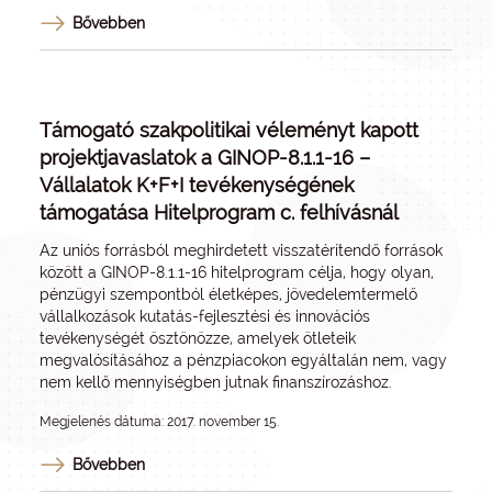
Bővebben
Támogató szakpolitikai véleményt kapott
projektjavaslatok a GINOP-8.1.1-16 –
Vállalatok K+F+I tevékenységének
támogatása Hitelprogram c. felhívásnál
Az uniós forrásból meghirdetett visszatérítendő források
között a GINOP-8.1.1-16 hitelprogram célja, hogy olyan,
pénzügyi szempontból életképes, jövedelemtermelő
vállalkozások kutatás-fejlesztési és innovációs
tevékenységét ösztönözze, amelyek ötleteik
megvalósításához a pénzpiacokon egyáltalán nem, vagy
nem kellő mennyiségben jutnak finanszírozáshoz.
Megjelenés dátuma: 2017. november 15.
Bővebben