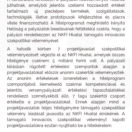
juthatnak, amelyből jelentős szellemi hozzáadott értéket
tartalmazó új, piacképes termékek, szolgáltatások,
technológiák, illetve prototípusok kifejlesztése és piacra
vitele finanszírozható. A hitelprogramot meghirdető Irányító
Hatóság a pályázatok beadásának feltételéül szabta, hogy a
pályázó rendelkezzen az NKFI Hivatal támogató innovációs
szakpolitikai véleményével.
A hatodik körben 7 projektjavaslat szakpolitikai
véleményezését végezte el az NKFI Hivatal, amelyek összes
hiteligénye csaknem 5 milliárd forint volt. A pályázati
kiírásban rögzített értékelési szempontok alapján a
projektjavaslatokat először anonim szakértők véleményezték.
Az anonim értékelések ismeretében a hitelprogram
szempontjából kiemelkedő szakmai kompetenciával és
jelentős versenypályázati értékelési tapasztalatokkal
rendelkező személyekből álló, 7 tagú szakértői csoport
értékelte a projektjavaslatokat. Ennek alapján mind a
projektjavaslatok teljes hiteligényére támogató szakpolitikai
vélemény kiadását javasolta az NKFI Hivatal elnökének. A
támogató innovációs szakpolitikai véleményt kapott
projektjavaslatokra ezután nyújtható be a hitelkérelem.