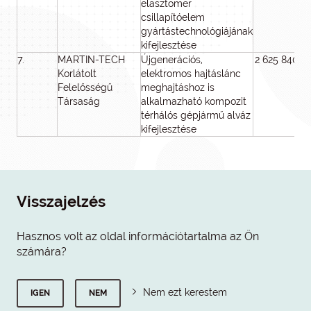
elasztomer
csillapítóelem
gyártástechnológiájának
kifejlesztése
7.
MARTIN-TECH
Újgenerációs,
2 625 840 0
Korlátolt
elektromos hajtáslánc
Felelősségű
meghajtáshoz is
Társaság
alkalmazható kompozit
térhálós gépjármű alváz
kifejlesztése
Visszajelzés
Hasznos volt az oldal információtartalma az Ön
számára?
Nem ezt kerestem
IGEN
NEM