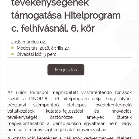
tevékenységének
támogatása Hitelprogram
c. felhívásnál, 6. kör
2018. március 02.
Módosítás: 2018. április 27.
Olvasási idő: 3 perc
Megosztás
Az uniós forrásból meghirdetett visszatérítendő források
között a GINOP-8.1.1-16 hitelprogram célja, hogy olyan,
pénzügyi szempontból életképes, jövedelemtermelő
vállalkozások kutatás-fejlesztési és innovációs
tevékenységét ösztönözze, amelyek ötleteik
megvalósításához a pénzpiacokon egyáltalán nem, vagy
nem kellő mennyiségben jutnak finanszírozáshoz.
A konstrukció keretében a pályázók kedvezményes hitelhez