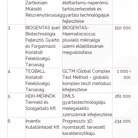
Zártkörűen
élettartamú naperőmű
Működő
tartószerkezetek és
Részvénytársaság
gyártási technológiájuk
fejlesztése
3.
BIOGENTAS Ipari
BIOGENTAS-
150 000 0
Biotechnológia
Haematococcus
Fejlesztő, Gyártó
pluvialis mikroalga
és Forgalmazó
üzemi előállításának
Korlátolt
megvalósítása
Felelősségű
Társaság
4.
TEQBALL
GCTM (Global Complex
1 000 000
Korlátolt
Test Method – globális
000
Felelősségű
komplex teszt metódus)
Társaság
kifejlesztése
5.
HDH-MÉRNÖK
DMLS
261 000 00
Termelő és
gyártástechnológiájú,
Szolgáltató Kft.
melegalakító
szerszámok kifejlesztése
6.
Inventix
Progressziv 3D
234 000 0
Kutatóintézet Kft.
nyomtatott, tervezett
karakterisztikájú,