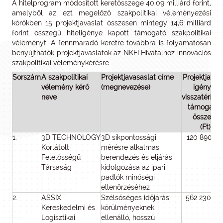
A hitelprogram módosított keretösszege 40,09 milliárd forint,
amelyből az ezt megelőző szakpolitikai véleményezési
körökben 15 projektjavaslat összesen mintegy 14,6 milliárd
forint összegű hiteligénye kapott támogató szakpolitikai
véleményt. A fennmaradó keretre továbbra is folyamatosan
benyújthatók projektjavaslatok az NKFI Hivatalhoz innovációs
szakpolitikai véleménykérésre.
Sorszám
A szakpolitikai
Projektjavasaslat címe
Projektjavas
vélemény kérő
(megnevezése)
igényelt
neve
visszatéríte
támogatás
összege
(Ft)
1.
3D TECHNOLOGY
3D síkpontossági
120 890 42
Korlátolt
mérésre alkalmas
Felelősségű
berendezés és eljárás
Társaság
kidolgozása az ipari
padlók minőségi
ellenőrzéséhez
2.
ASSIX
Szélsőséges időjárási
562 230 00
Kereskedelmi és
körülményeknek
Logisztikai
ellenálló, hosszú