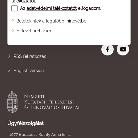
tájékoztatót
.
Az
adatvédelmi tájékoztatót
elfogadom.
Beletekintek a legutóbbi hírlevélbe
Oldaltérkép
Hírlevél archívum
Nagyobb betű
RSS feliratkozás
English version
Ügyfélszolgálat
1077 Budapest, Kéthly Anna tér 1.