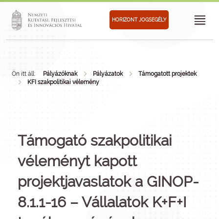
HORIZONT JOGSEGÉLY
Ön itt áll:
Pályázóknak
Pályázatok
Támogatott projektek
KFI szakpolitikai vélemény
Támogató szakpolitikai
véleményt kapott
projektjavaslatok a GINOP-
8.1.1-16 – Vállalatok K+F+I