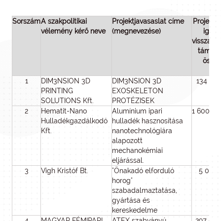
Sorszám
A szakpolitikai
Projektjavasaslat címe
Projektja
vélemény kérő neve
(megnevezése)
igény
visszatér
támoga
össz
(Ft
1
DIM3NSION 3D
DIM3NSION 3D
134 63
PRINTING
EXOSKELETON
SOLUTIONS Kft.
PROTÉZISEK
2
Hematit-Nano
Alumínium ipari
1 600 0
Hulladékgazdálkodó
hulladék hasznosítása
Kft.
nanotechnológiára
alapozott
mechanokémiai
eljárással.
3
Vigh Kristóf Bt.
"Önakadó elforduló
5 000
horog"
szabadalmaztatása,
gyártása és
kereskedelme
4
MAGYAR FÉMIPARI
ATEX szabványú
297 00