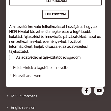
A hírlevelünkre való feliratkozással hozzájárul, hogy az
NKFI Hivatal közvetlenül megkeresse a legfrissebb
kutatási, fejlesztési és innovációs pályázatokkal, hazai és
nemzetközi hírekkel, eseményekkel. További
információkért, kérjük, olvassa el az
adatkezelési
tájékoztatót
.
Az
adatvédelmi tájékoztatót
elfogadom.
Beletekintek a legutóbbi hírlevélbe
Oldaltérkép
Hírlevél archívum
Nagyobb betű
RSS feliratkozás
English version