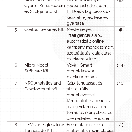
Gyártó, Kereskedelmi
robbanásbiztos ipari
és Szolgáltató Kft.
LED-es világítóeszköz-
készlet fejlesztése és
gyártása
5
Coatool Services Kft.
Mesterséges
148 50
intelligencia alapú
automatizált online
kampány menedzsment
szolgáltatás kialakítása
és piacra vitele
6
Micro Model
VeVa - Smart
144 00
Software Kft.
megoldások a
piackutatásban
7
NRG Analytics and
Gépi tanulással és
140 40
Development Kft.
strukturális
modellezéssel
támogatott napenergia
alapú villamos áram
termelés előrejelzési és
üzemeltetési rendszer
8
DEVision Fejlesztő és
Felhő alapú diszkrét
143 97
Tanácsadó Kft.
matematikai szimulációs