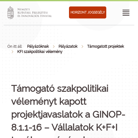
HORIZONT JOGSEGÉLY
Ön itt áll:
Pályázóknak
Pályázatok
Támogatott projektek
KFI szakpolitikai vélemény
Támogató szakpolitikai
véleményt kapott
projektjavaslatok a GINOP-
8.1.1-16 – Vállalatok K+F+I