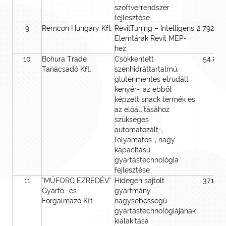
szoftverrendszer
fejlesztése
9
Remcon Hungary Kft.
RevitTuning – Intelligens
2 792 0
Elemtárak Revit MEP-
hez
10
Bohura Trade
Csökkentett
54 857
Tanácsadó Kft.
szénhidráttartalmú,
gluténmentes etrudált
kenyér-, az ebből
képzett snack termék és
az előállításához
szükséges
automatozált-,
folyamatos-, nagy
kapacitású
gyártástechnológia
fejlesztése
11
"MŰFORG EZREDÉV"
Hidegen sajtolt
371 512
Gyártó- és
gyártmány
Forgalmazó Kft.
nagysebességű
gyártástechnológiájának
kialakítása