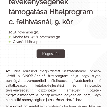
tevékenységének
támogatása Hitelprogram
c. felhívásnál, 9. kör
2018. november 30.
Módosítás: 2018. november 30.
Olvasási idő: 4 perc
Megosztás
Az uniós forrásból meghirdetett visszatérítendő források
között a GINOP-8.1.1-16 hitelprogram célja, hogy olyan,
pénzügyi szempontból életképes, jövedelemtermelő
vállalkozások kutatás-fejlesztési és innovációs
tevékenységét ösztönözze, amelyek ötleteik
megvalósításához a pénzpiacokon egyáltalán nem, vagy
nem kellő mennyiségben jutnak finanszírozáshoz.
A konstrukció keretében a pályázók kedvezményes hitelhez