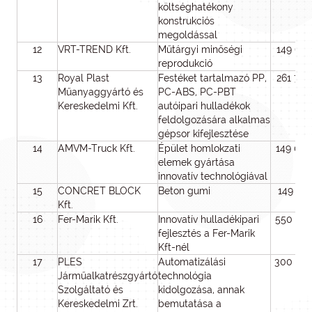
költséghatékony
konstrukciós
megoldással
12
VRT-TREND Kft.
Műtárgyi minőségi
149 65
reprodukció
13
Royal Plast
Festéket tartalmazó PP,
261 70
Műanyaggyártó és
PC-ABS, PC-PBT
Kereskedelmi Kft.
autóipari hulladékok
feldolgozására alkalmas
gépsor kifejlesztése
14
AMVM-Truck Kft.
Épület homlokzati
149 00
elemek gyártása
innovatív technológiával
15
CONCRET BLOCK
Beton gumi
149 72
Kft.
16
Fer-Marik Kft.
Innovatív hulladékipari
550 00
fejlesztés a Fer-Marik
Kft-nél
17
PLES
Automatizálási
300 00
Járműalkatrészgyártó
technológia
Szolgáltató és
kidolgozása, annak
Kereskedelmi Zrt.
bemutatása a