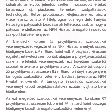
juthatnak, amelyből jelentős szellemi hozzáadott értéket
tartalmazó új, piacképes termékek, szolgáltatások,
technológiák, illetve prototípusok kifejlesztése és piacra
vitele finanszírozható. A hitelprogramot meghirdető Irányító
Hatóság a pályázatok beadásának feltételéül szabta, hogy a
pályázó rendelkezzen az NKFI Hivatal támogató innovációs
szakpolitikai véleményével.
A kilencedik körben 24 projektjavaslat szakpolitikai
véleményezését végezte el az NKFI Hivatal, amelyek összes
hiteligénye közel 11,5 milliárd forint volt. A pályázati kiírásban
rögzített értékelési szempontok alapján a projektjavaslatokat
szakmai értékelők véleményezték, ezt követően szakértői
csoport értékelte a projektjavaslatokat. A szakértői csoport
20 projektjavaslat összesen 8,1 milliárd forintnyi hiteligényére
támogató szakpolitikai vélemény kiadását javasolta az NKFI
Hivatal elnökének. A támogató innovációs szakpolitikai
véleményt kapott projektjavaslatokra ezután nyújtható be a
hitelkérelem.
Az ezt megelőző szakpolitikai véleményezési körökben 57
projektjavaslat összesen több mint 35 milliárd forint összegű
hiteligénye kapott támogató szakpolitikai véleményt.