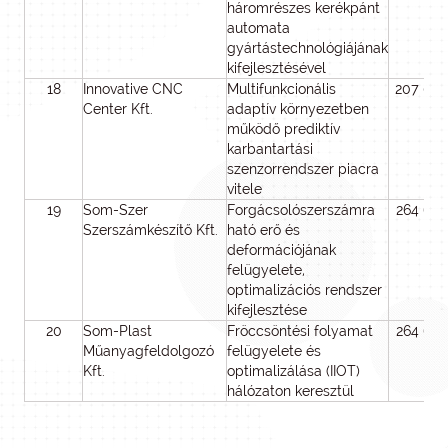
háromrészes kerékpánt
automata
gyártástechnológiájának
kifejlesztésével
18
Innovative CNC
Multifunkcionális
207 00
Center Kft.
adaptív környezetben
működő prediktív
karbantartási
szenzorrendszer piacra
vitele
19
Som-Szer
Forgácsolószerszámra
264 60
Szerszámkészítő Kft.
ható erő és
deformációjának
felügyelete,
optimalizációs rendszer
kifejlesztése
20
Som-Plast
Fröccsöntési folyamat
264 60
Műanyagfeldolgozó
felügyelete és
Kft.
optimalizálása (IIOT)
hálózaton keresztül