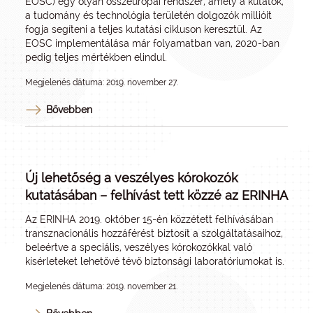
EOSC) egy olyan összeurópai rendszer, amely a kutatók,
a tudomány és technológia területén dolgozók millióit
fogja segíteni a teljes kutatási cikluson keresztül. Az
EOSC implementálása már folyamatban van, 2020-ban
pedig teljes mértékben elindul.
Megjelenés dátuma: 2019. november 27.
Bővebben
Új lehetőség a veszélyes kórokozók
kutatásában – felhívást tett közzé az ERINHA
Az ERINHA 2019. október 15-én közzétett felhívásában
transznacionális hozzáférést biztosít a szolgáltatásaihoz,
beleértve a speciális, veszélyes kórokozókkal való
kísérleteket lehetővé tévő biztonsági laboratóriumokat is.
Megjelenés dátuma: 2019. november 21.