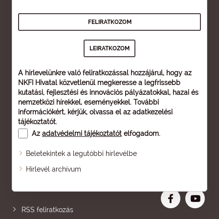
A hírlevelünkre való feliratkozással hozzájárul, hogy az
NKFI Hivatal közvetlenül megkeresse a legfrissebb
kutatási, fejlesztési és innovációs pályázatokkal, hazai és
nemzetközi hírekkel, eseményekkel. További
információkért, kérjük, olvassa el az
adatkezelési
tájékoztatót
.
Az
adatvédelmi tájékoztatót
elfogadom.
Beletekintek a legutóbbi hírlevélbe
Oldaltérkép
Hírlevél archívum
Nagyobb betű
RSS feliratkozás