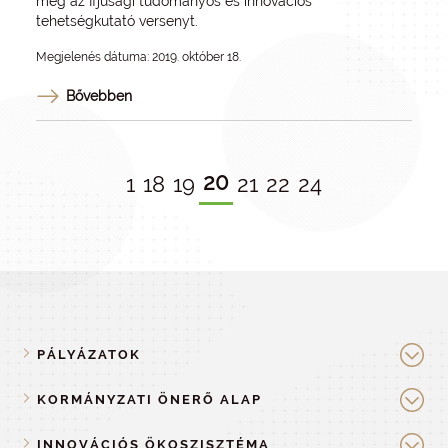
meg az Ifjúsági tudományos és innovációs
tehetségkutató versenyt.
Megjelenés dátuma: 2019. október 18.
Bővebben
20
1
18
19
21
22
24
PÁLYÁZATOK
KORMÁNYZATI ÖNERŐ ALAP
INNOVÁCIÓS ÖKOSZISZTÉMA