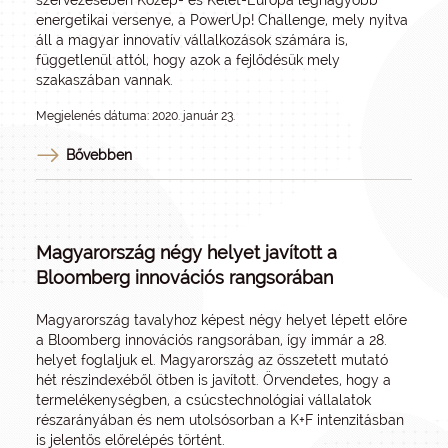
szervezésében Közép- és Kelet-Európa legnagyobb
energetikai versenye, a PowerUp! Challenge, mely nyitva
áll a magyar innovatív vállalkozások számára is,
függetlenül attól, hogy azok a fejlődésük mely
szakaszában vannak.
Megjelenés dátuma: 2020. január 23.
Bővebben
Magyarország négy helyet javított a
Bloomberg innovációs rangsorában
Magyarország tavalyhoz képest négy helyet lépett előre
a Bloomberg innovációs rangsorában, így immár a 28.
helyet foglaljuk el. Magyarország az összetett mutató
hét részindexéből ötben is javított. Örvendetes, hogy a
termelékenységben, a csúcstechnológiai vállalatok
részarányában és nem utolsósorban a K+F intenzitásban
is jelentős előrelépés történt.