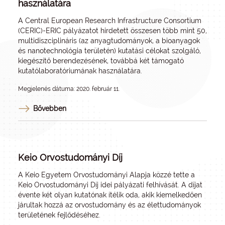
használatára
A Central European Research Infrastructure Consortium
(
CERIC
)-ERIC pályázatot hirdetett összesen több mint 50,
multidiszciplináris (az anyagtudományok, a bioanyagok
és nanotechnológia területén) kutatási célokat szolgáló,
kiegészítő berendezésének, továbbá két támogató
kutatólaboratóriumának használatára.
Megjelenés dátuma: 2020. február 11.
Bővebben
Keio Orvostudományi Díj
A Keio Egyetem Orvostudományi Alapja közzé tette a
Keio Orvostudományi Díj idei pályázati felhívását. A díjat
évente két olyan kutatónak ítélik oda, akik kiemelkedően
járultak hozzá az orvostudomány és az élettudományok
területének fejlődéséhez.