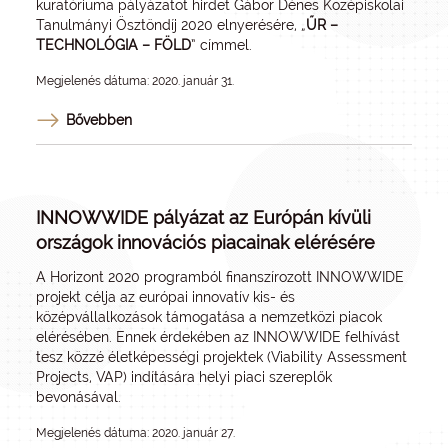
kuratóriuma pályázatot hirdet Gábor Dénes Középiskolai
Tanulmányi Ösztöndíj 2020 elnyerésére, „
ŰR –
TECHNOLÓGIA – FÖLD
” címmel.
Megjelenés dátuma: 2020. január 31.
Bővebben
INNOWWIDE pályázat az Európán kívüli
országok innovációs piacainak elérésére
A Horizont 2020 programból finanszírozott INNOWWIDE
projekt célja az európai innovatív kis- és
középvállalkozások támogatása a nemzetközi piacok
elérésében. Ennek érdekében az INNOWWIDE felhívást
tesz közzé életképességi projektek (Viability Assessment
Projects, VAP) indítására helyi piaci szereplők
bevonásával.
Megjelenés dátuma: 2020. január 27.