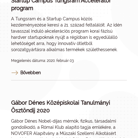
Startup Campus Tungsram Accelerator
program
A Tungsram és a Startup Campus közös
kezdeményezése keresi a 21. század feltalálóit. Az idén
tavasszal induló akcelerációs program korai fázisú
hardver startupoknak nyújt a régióban is egyedülálló
lehetőséget arra, hogy innovatív ötletből
sorozatgyártásra alkalmas termékek születhessenek.
Megjelenés dátuma: 2020. február 03.
Bővebben
Gábor Dénes Középiskolai Tanulmányi
Ösztöndíj 2020
Gábor Dénes Nobel-díjas mérnök, fizikus, társadalmi
gondolkodó, a Római Klub alapító tagja emlékére, a
NOVOFER Alapítvány a Műszaki Szellemi Alkotásért