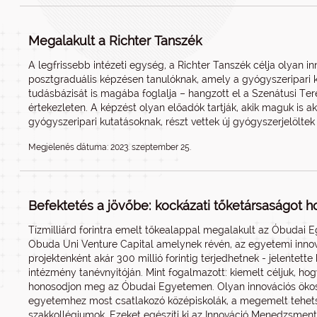
Megalakult a Richter Tanszék
A legfrissebb intézeti egység, a Richter Tanszék célja olyan i
posztgraduális képzésen tanulóknak, amely a gyógyszeripari ku
tudásbázisát is magába foglalja – hangzott el a Szenátusi Te
értekezleten. A képzést olyan előadók tartják, akik maguk is ak
gyógyszeripari kutatásoknak, részt vettek új gyógyszerjelölte
Megjelenés dátuma: 2023. szeptember 25.
Befektetés a jövőbe: kockázati tőketársaságot 
Tízmilliárd forintra emelt tőkealappal megalakult az Óbudai 
Obuda Uni Venture Capital amelynek révén, az egyetemi innová
projektenként akár 300 millió forintig terjedhetnek - jelentette
intézmény tanévnyitóján. Mint fogalmazott: kiemelt céljuk, hog
honosodjon meg az Óbudai Egyetemen. Olyan innovációs ökos
egyetemhez most csatlakozó középiskolák, a megemelt tehets
szakkollégiumok. Ezeket egészíti ki az Innováció Menedzsment D