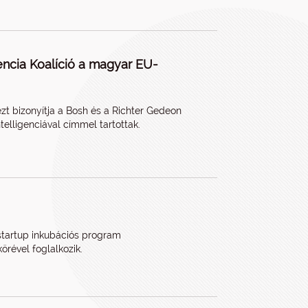
encia Koalíció a magyar EU-
ezt bizonyítja a Bosh és a Richter Gedeon
telligenciával címmel tartottak.
startup inkubációs program
rével foglalkozik.