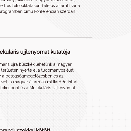
rt és felsőoktatásért felelős államtitkár a
tprogramban című konferencián szerdán
kuláris ujjlenyomat kutatója
n máris újra büszkék lehetünk a magyar
a területén nyerte el a tudományos élet
ely a betegségmegelőzésben és az
et, a magyar állam 20 milliárd forinttal
tóközpont és a Molekuláris Ujjlenyomat
toranduszokkal kötött