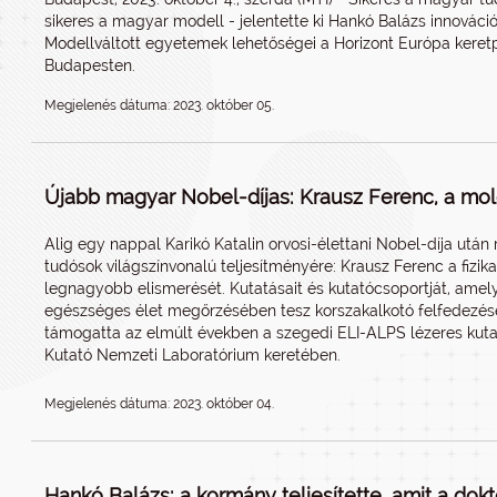
sikeres a magyar modell - jelentette ki Hankó Balázs innovációé
Modellváltott egyetemek lehetőségei a Horizont Európa kere
Budapesten.
Megjelenés dátuma: 2023. október 05.
Újabb magyar Nobel-díjas: Krausz Ferenc, a mole
Alig egy nappal Karikó Katalin orvosi-élettani Nobel-díja utá
tudósok világszínvonalú teljesítményére: Krausz Ferenc a fizik
legnagyobb elismerését. Kutatásait és kutatócsoportját, am
egészséges élet megőrzésében tesz korszakalkotó felfedezések
támogatta az elmúlt években a szegedi ELI-ALPS lézeres kuta
Kutató Nemzeti Laboratórium keretében.
Megjelenés dátuma: 2023. október 04.
Hankó Balázs: a kormány teljesítette, amit a dok