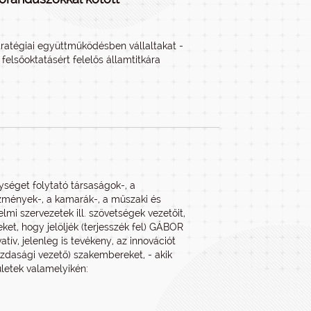
stratégiai együttműködésben vállaltakat -
felsőoktatásért felelős államtitkára
séget folytató társaságok-, a
tézmények-, a kamarák-, a műszaki és
i szervezetek ill. szövetségek vezetőit,
et, hogy jelöljék (terjesszék fel) GÁBOR
tív, jelenleg is tevékeny, az innovációt
azdasági vezető) szakembereket, - akik
letek valamelyikén: