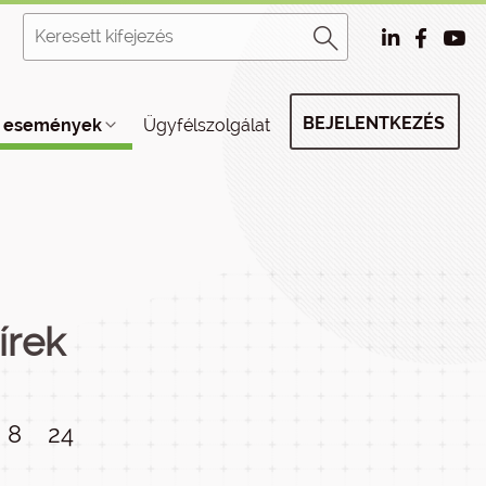
BEJELENTKEZÉS
, események
Ügyfélszolgálat
írek
8
24