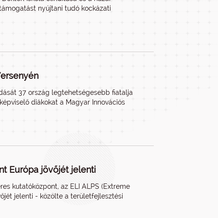
 támogatást nyújtani tudó kockázati
Versenyén
dását 37 ország legtehetségesebb fiatalja
képviselő diákokat a Magyar Innovációs
t Európa jövőjét jelenti
eres kutatóközpont, az ELI ALPS (Extreme
ét jelenti - közölte a területfejlesztési