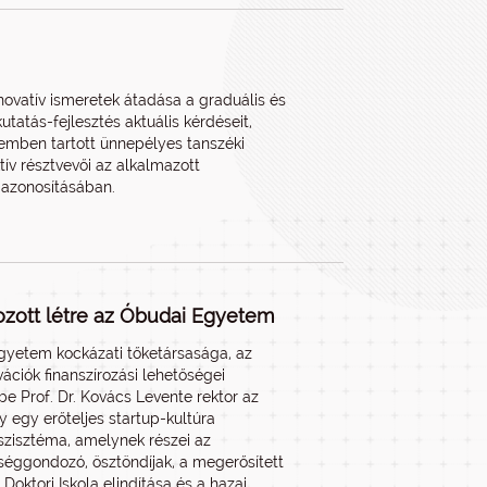
nnovatív ismeretek átadása a graduális és
tatás-fejlesztés aktuális kérdéseit,
remben tartott ünnepélyes tanszéki
tív résztvevői az alkalmazott
k azonosításában.
hozott létre az Óbudai Egyetem
Egyetem kockázati tőketársasága, az
ciók finanszírozási lehetőségei
 be Prof. Dr. Kovács Levente rektor az
y egy erőteljes startup-kultúra
zisztéma, amelynek részei az
éggondozó, ösztöndíjak, a megerősített
oktori Iskola elindítása és a hazai