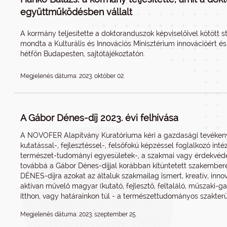
együttműködésben vállalt
A kormány teljesítette a doktoranduszok képviselőivel kötött 
mondta a Kulturális és Innovációs Minisztérium innovációért és 
hétfőn Budapesten, sajtótájékoztatón.
Megjelenés dátuma: 2023. október 02.
A Gábor Dénes-díj 2023. évi felhívása
A NOVOFER Alapítvány Kuratóriuma kéri a gazdasági tevékeny
kutatással-, fejlesztéssel-, felsőfokú képzéssel foglalkozó in
természet-tudományi egyesületek-, a szakmai vagy érdekvédelm
továbbá a Gábor Dénes-díjjal korábban kitüntetett szakemberek
DÉNES-díjra azokat az általuk szakmailag ismert, kreatív, innova
aktívan művelő magyar (kutató, fejlesztő, feltaláló, műszaki-g
itthon, vagy határainkon túl - a természettudományos szakterü
Megjelenés dátuma: 2023. szeptember 25.