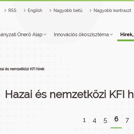
RSS
English
Nagyobb betű
Nagyobb kontraszt
ányzati Önerő Alap
Innovációs ökoszisztéma
Hírek
ai és nemzetközi KFI hírek
Hazai és nemzetközi KFI h
6
1
4
5
7