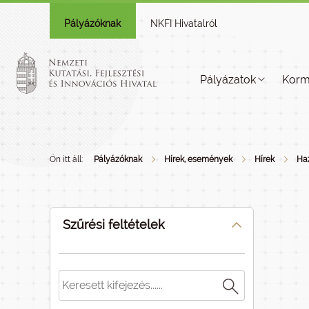
Pályázóknak
NKFI Hivatalról
Pályázatok
Korm
Ön itt áll:
Pályázóknak
Hírek, események
Hírek
Haz
Szűrési feltételek