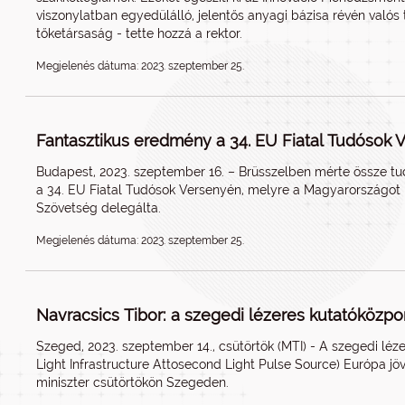
viszonylatban egyedülálló, jelentős anyagi bázisa révén valós
tőketársaság - tette hozzá a rektor.
Megjelenés dátuma: 2023. szeptember 25.
Fantasztikus eredmény a 34. EU Fiatal Tudósok 
Budapest, 2023. szeptember 16. – Brüsszelben mérte össze tu
a
34. EU Fiatal Tudósok Versenyén
, melyre a Magyarországot 
Szövetség delegálta.
Megjelenés dátuma: 2023. szeptember 25.
Navracsics Tibor: a szegedi lézeres kutatóközpon
Szeged, 2023. szeptember 14., csütörtök (MTI) - A szegedi léz
Light Infrastructure Attosecond Light Pulse Source) Európa jövőj
miniszter csütörtökön Szegeden.