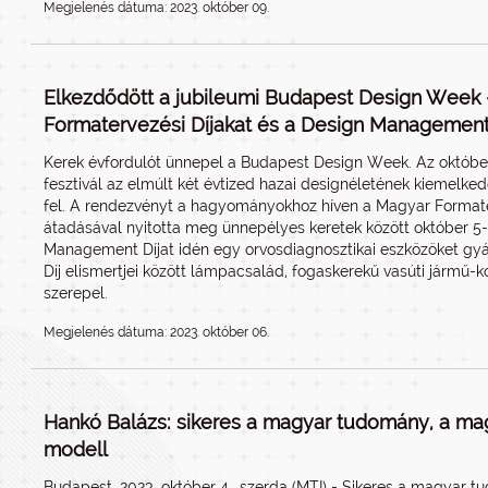
Megjelenés dátuma: 2023. október 09.
Elkezdődött a jubileumi Budapest Design Week 
Formatervezési Díjakat és a Design Management 
Kerek évfordulót ünnepel a Budapest Design Week. Az október 5
fesztivál az elmúlt két évtized hazai designéletének kiemelkedő
fel. A rendezvényt a hagyományokhoz híven a Magyar Format
átadásával nyitotta meg ünnepélyes keretek között október 5
Management Díjat idén egy orvosdiagnosztikai eszközöket gy
Díj elismertjei között lámpacsalád, fogaskerekű vasúti jármű-
szerepel.
Megjelenés dátuma: 2023. október 06.
Hankó Balázs: sikeres a magyar tudomány, a mag
modell
Budapest, 2023. október 4., szerda (MTI) - Sikeres a magyar t