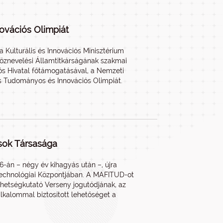
ovációs Olimpiát
 Kulturális és Innovációs Minisztérium
Köznevelési Államtitkárságának szakmai
iós Hivatal főtámogatásával, a Nemzeti
 Tudományos és Innovációs Olimpiát.
ósok Társasága
-án – négy év kihagyás után –, újra
echnológiai Központjában. A MAFITUD-ot
ehetségkutató Verseny jogutódjának, az
lkalommal biztosított lehetőséget a