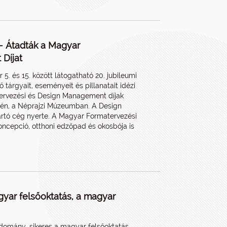
- Átadták a Magyar
Díjat
. és 15. között látogatható 20. jubileumi
 tárgyait, eseményeit és pillanatait idézi
ervezési és Design Management díjak
-én, a Néprajzi Múzeumban. A Design
ártó cég nyerte. A Magyar Formatervezési
koncepció, otthoni edzőpad és okosbója is
yar felsőoktatás, a magyar
udomány, sikeres a magyar felsőoktatás,