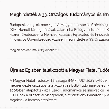
Meghirdették a 33. Országos Tudományos és Inn
Budapest, 2023. október 13. – A Magyar Innovációs Szövetség a
(KIM) kiemelt támogatásával, valamint a Belügyminisztérium 
közreműködésével, a Nemzeti Kutatási, Fejlesztési és Innovác
Innovációs Ügynökséggel közösen meghirdette a 33. Országos
Megjelenés dátuma: 2023. október 17.
Újra az Egisben találkozott a Magyar Fiatal Tud
A Magyar Fiatal Tudósok Társasága (MAFITUD) 2023. október 6
megrendezte országos találkozóját az EGIS Tudományos és T
2005-ben alapították az Ifjúsági Tudományos és Innovációs T
OTIO-nak a díjazottjai Visegrádon, a rendezvény immáron 19. a
tagoknak a kapcsolatépítésre.