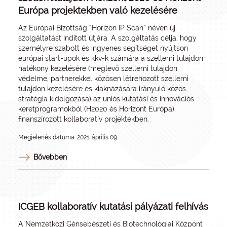
Európa projektekben való kezelésére
Az Európai Bizottság “Horizon IP Scan” néven új
szolgáltatást indított útjára. A szolgáltatás célja, hogy
személyre szabott és ingyenes segítséget nyújtson
európai start-upok és kkv-k számára a szellemi tulajdon
hatékony kezelésére (meglevő szellemi tulajdon
védelme, partnerekkel közösen létrehozott szellemi
tulajdon kezelésére és kiaknázására irányuló közös
stratégia kidolgozása) az uniós kutatási és innovációs
keretprogramokból (H2020 és Horizont Európa)
finanszírozott kollaboratív projektekben.
Megjelenés dátuma: 2021. április 09.
Bővebben
ICGEB kollaboratív kutatási pályázati felhívás
A Nemzetközi Génsebészeti és Biotechnológiai Központ