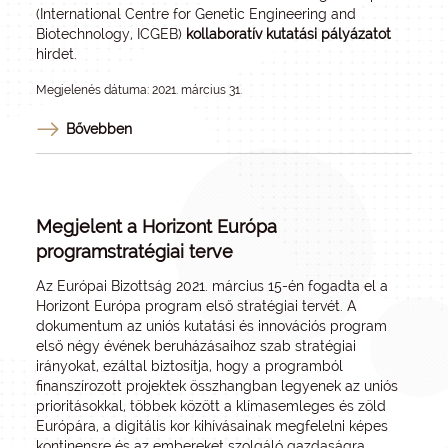
(International Centre for Genetic Engineering and
Biotechnology, ICGEB)
kollaboratív kutatási pályázatot
hirdet.
Megjelenés dátuma: 2021. március 31.
Bővebben
Megjelent a Horizont Európa
programstratégiai terve
Az Európai Bizottság 2021. március 15-én fogadta el a
Horizont Európa program első stratégiai tervét. A
dokumentum az uniós kutatási és innovációs program
első négy évének beruházásaihoz szab stratégiai
irányokat, ezáltal biztosítja, hogy a programból
finanszírozott projektek összhangban legyenek az uniós
prioritásokkal, többek között a klímasemleges és zöld
Európára, a digitális kor kihívásainak megfelelni képes
kontinensre és az embereket szolgáló gazdaságra