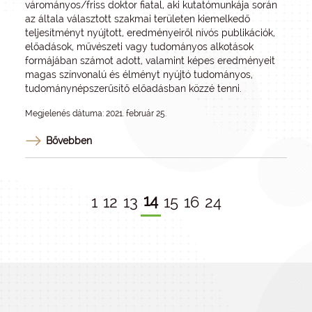
várományos/friss doktor fiatal, aki kutatómunkája során
az általa választott szakmai területen kiemelkedő
teljesítményt nyújtott, eredményeiről nívós publikációk,
előadások, művészeti vagy tudományos alkotások
formájában számot adott, valamint képes eredményeit
magas színvonalú és élményt nyújtó tudományos,
tudománynépszerűsítő előadásban közzé tenni.
Megjelenés dátuma: 2021. február 25.
Bővebben
14
1
12
13
15
16
24