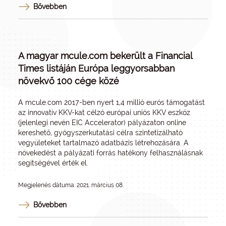
Bővebben
A magyar mcule.com bekerült a Financial
Times listáján Európa leggyorsabban
növekvő 100 cége közé
A
mcule.com
2017-ben nyert 1,4 millió eurós támogatást
az innovatív KKV-kat célzó európai uniós KKV eszköz
(jelenlegi nevén EIC Accelerator) pályázaton online
kereshető, gyógyszerkutatási célra szintetizálható
vegyületeket tartalmazó adatbázis létrehozására. A
növekedést a pályázati forrás hatékony felhasználásnak
segítségével érték el.
Megjelenés dátuma: 2021. március 08.
Bővebben