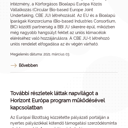
intézmény, a
Körforgásos Bioalapú Európa Közös
Vállalkozás
(Circular Bio-based Europe Joint
Undertaking, CBE JU) létrehozását. Az EU és a
Bioalapú
Iparágak Konzorciuma
(Bio-based Industries Consortium,
BIC) közötti partnerség a BBI JU sikerére épül, miközben
még nagyobb hangsúlyt fektet az uniós klímacélok
eléréséhez való hozzájárulásra. A CBE JU-t létrehozó
uniós rendelet elfogadása az év végén várható.
Megjelenés dátuma: 2021. március 03.
Bővebben
További részletek láttak napvilágot a
Horizont Európa program működésével
kapcsolatban
Az Európai Bizottság közzétette pályázati portálján a
nyertes pályázókkal kötendő
támogatási szerződésminta