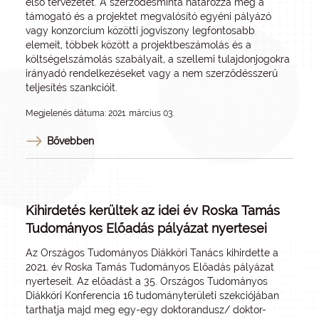
első tervezetét
. A szerződésminta határozza meg a
támogató és a projektet megvalósító egyéni pályázó
vagy konzorcium közötti jogviszony legfontosabb
elemeit, többek között a projektbeszámolás és a
költségelszámolás szabályait, a szellemi tulajdonjogokra
irányadó rendelkezéseket vagy a nem szerződésszerű
teljesítés szankcióit.
Megjelenés dátuma: 2021. március 03.
Bővebben
Kihirdetés kerültek az idei év Roska Tamás
Tudományos Előadás pályázat nyertesei
Az Országos Tudományos Diákköri Tanács kihirdette a
2021. év Roska Tamás Tudományos Előadás pályázat
nyerteseit. Az előadást a 35. Országos Tudományos
Diákköri Konferencia 16 tudományterületi szekciójában
tarthatja majd meg egy-egy doktorandusz/ doktor-