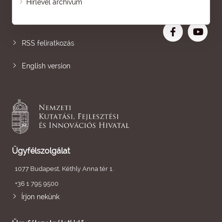
Hírlevél archívum
Nagyobb betű
RSS feliratkozás
English version
Ügyfélszolgálat
1077 Budapest, Kéthly Anna tér 1.
+36 1 795 9500
Írjon nekünk