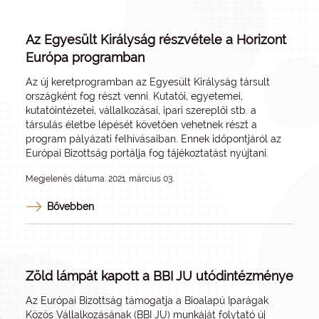
Az Egyesült Királyság részvétele a Horizont
Európa programban
Az új keretprogramban az Egyesült Királyság társult
országként fog részt venni. Kutatói, egyetemei,
kutatóintézetei, vállalkozásai, ipari szereplői stb. a
társulás életbe lépését követően vehetnek részt a
program pályázati felhívásaiban. Ennek időpontjáról az
Európai Bizottság portálja
fog tájékoztatást nyújtani.
Megjelenés dátuma: 2021. március 03.
Bővebben
Zöld lámpát kapott a BBI JU utódintézménye
Az Európai Bizottság támogatja a
Bioalapú Iparágak
Közös Vállalkozásának
(BBI JU) munkáját folytató új