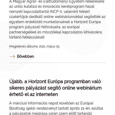
A Magyar Agrár- és Élettudományi Egyetem felkérésére
az uniós kutatási és innovációs keretprogram hazai
nemzeti kapcsolattartói (NCP-i), valamint felkért
szakértőjük dedikált online webináriumokkal segítették az
egyetem érdeklődő munkatársainak a Horizont Európa
program pályázati felhívásaira, az európai
partnerségekkel és missziókkal kapcsolatos kihívásokra
történő felkészülését.
Megjelenés dátuma: 2021. május 05.
Bővebben
Újabb, a Horizont Európa programban való
sikeres pályázást segítő online webinárium
érhető el az interneten
A
márciusi információs napot
követően az Európai
Bizottság újabb rendezvényt tartott április 21-én, ezúttal
a pályázatok megírása során szem előtt tartandó