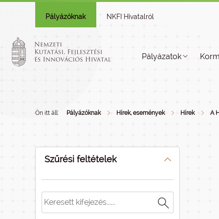
Pályázóknak
NKFI Hivatalról
Pályázatok
Korm
Ön itt áll:
Pályázóknak
Hírek, események
Hírek
A H
Szűrési feltételek