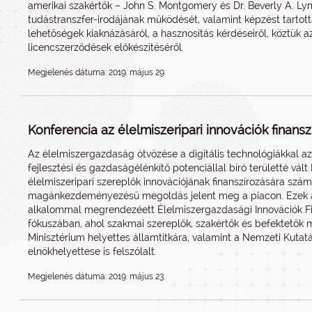
amerikai szakértők – John S. Montgomery és Dr. Beverly A. L
tudástranszfer-irodájának működését, valamint képzést tartott
lehetőségek kiaknázásáról, a hasznosítás kérdéseiről, köztük az
licencszerződések előkészítéséről.
Megjelenés dátuma: 2019. május 29.
Konferencia az élelmiszeripari innovációk finansz
Az élelmiszergazdaság ötvözése a digitális technológiákkal a
fejlesztési és gazdaságélénkítő potenciállal bíró területté vá
élelmiszeripari szereplők innovációjának finanszírozására szá
magánkezdeményezésű megoldás jelent meg a piacon. Ezek átt
alkalommal megrendezéett Élelmiszergazdasági Innovációk Fi
fókuszában, ahol szakmai szereplők, szakértők és befektetők m
Minisztérium helyettes államtitkára, valamint a Nemzeti Kutatás
elnökhelyettese is felszólalt.
Megjelenés dátuma: 2019. május 23.