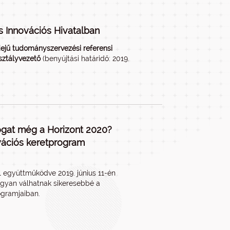
s Innovációs Hivatalban
dejű tudományszervezési referensi
sztályvezető
(benyújtási határidő: 2019.
ogat még a Horizont 2020?
vációs keretprogram
l együttműködve 2019. június 11-én
ogyan válhatnak sikeresebbé a
ogramjaiban.