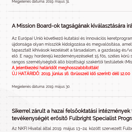
Megjelenés dátuma: 2019. május 31.
A Mission Board-ok tagságának kiválasztására irá
Az Európai Unió következő kutatási és innovációs keretprogra
újdonsága olyan missziók kidolgozása és megvalósítása, amely
tapasztalt kihívások kezelését a társadalom, a gazdaság és/va
elő. E nagy horderejű kezdeményezéseket 15 fős, széles körű
rangos személyiségből álló bizottsági szakértői testületek (Mi
A jelentkezési határidőt meghosszabbították!
ÚJ HATÁRIDŐ: 2019. június 16. (brüsszeli idő szerint) déli 12.00
Megjelenés dátuma: 2019. május 30.
Sikerrel zárult a hazai felsőoktatási intézmények
tevékenységét erősítő Fulbright Specialist Prog
Az NKFI Hivatal által 2019. május 13–24. között szervezett Ful