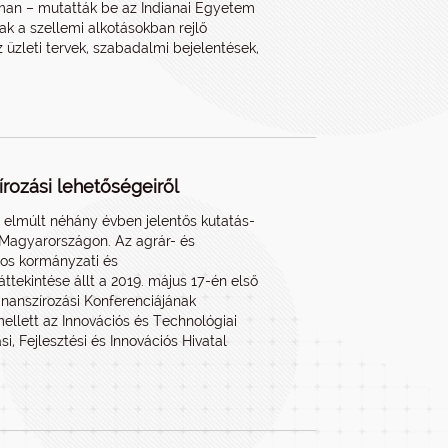
yman – mutatták be az Indianai Egyetem
ak a szellemi alkotásokban rejlő
 üzleti tervek, szabadalmi bejelentések,
írozási lehetőségeiről
z elmúlt néhány évben jelentős kutatás-
lt Magyarországon. Az agrár- és
mos kormányzati és
ekintése állt a 2019. május 17-én első
nanszírozási Konferenciájának
ellett az Innovációs és Technológiai
i, Fejlesztési és Innovációs Hivatal