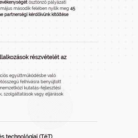
 tevékenységét
ösztönző pályázati
9. május második felében nyílik meg
45
ne partnerségi kérdőívünk kitöltése
llalkozások részvételét az
ációs együttműködésbe való
tösszegű felhívásra benyújtott
nemzetközi kutatás-fejlesztési
, szolgáltatások vagy eljárások
s technológiai (TéT)