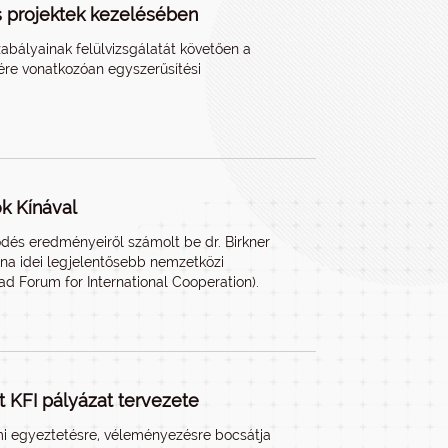
ós projektek kezelésében
szabályainak felülvizsgálatát követően a
sére vonatkozóan egyszerűsítési
k Kínával
dés eredményeiről számolt be dr. Birkner
Kína idei legjelentősebb nemzetközi
d Forum for International Cooperation).
 KFI pályázat tervezete
lmi egyeztetésre, véleményezésre bocsátja