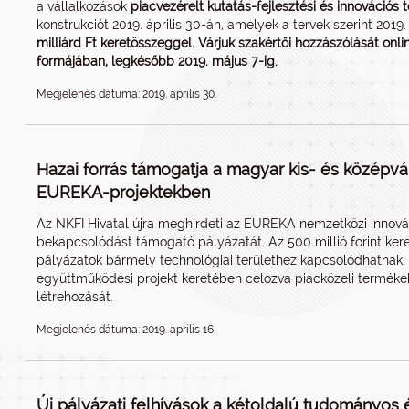
a vállalkozások
piacvezérelt kutatás-fejlesztési és innovációs
konstrukciót 2019. április 30-án, amelyek a tervek szerint 201
milliárd Ft keretösszeggel. Várjuk szakértői hozzászólását onli
formájában, legkésőbb 2019. május 7-ig.
Megjelenés dátuma: 2019. április 30.
Hazai forrás támogatja a magyar kis- és középvá
EUREKA-projektekben
Az NKFI Hivatal újra meghirdeti az EUREKA nemzetközi innov
bekapcsolódást támogató pályázatát. Az 500 millió forint kere
pályázatok bármely technológiai területhez kapcsolódhatnak, 
együttműködési projekt keretében célozva piacközeli termékek
létrehozását.
Megjelenés dátuma: 2019. április 16.
Új pályázati felhívások a kétoldalú tudományos é