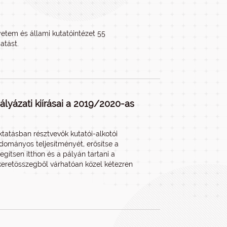
etem és állami kutatóintézet 55
atást.
lyázati kiírásai a 2019/2020-as
tatásban résztvevők kutatói-alkotói
ományos teljesítményét, erősítse a
gítsen itthon és a pályán tartani a
s keretösszegből várhatóan közel kétezren