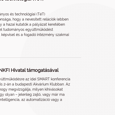
ányos és technológiai (TéT)
nsága, hogy a nevesített relációk (ebben
ogy a hazai kutatók a pályázat keretében
ével tudományos együttműködést
 képvisel és a fogadó intézmény szakmai
 NKFI Hivatal támogatásával
együttműködésre az idei SMART konferencia
rilis 2-án a budapesti Akvárium Klubban. Az
, hogy megvizsgálja, milyen kihívásokat
gy olyan – jelenleg zajló, vagy már ma
ntelligencia, az automatizáció vagy a