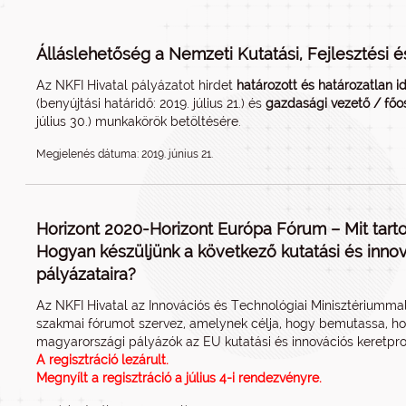
Álláslehetőség a Nemzeti Kutatási, Fejlesztési é
Az NKFI Hivatal pályázatot hirdet
határozott és határozatlan i
(benyújtási határidő: 2019. július 21.) és
gazdasági vezető / főo
július 30.) munkakörök betöltésére.
Megjelenés dátuma: 2019. június 21.
Horizont 2020-Horizont Európa Fórum – Mit tart
Hogyan készüljünk a következő kutatási és inno
pályázataira?
Az NKFI Hivatal az Innovációs és Technológiai Minisztériumma
szakmai fórumot szervez, amelynek célja, hogy bemutassa, h
magyarországi pályázók az EU kutatási és innovációs keretpr
A regisztráció lezárult.
Megnyílt a regisztráció a július 4-i rendezvényre.