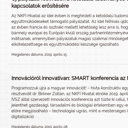
kapcsolatok erősítésére
Az NKFI Hivatal az idei évben is meghirdeti a kétoldalú tudom
együttműködéseket támogató pályázatát. Az idei felhívás újdo
az évben francia és osztrák) mellett lehetőség lesz arra is, h
bármely európai és Európán kívüli ország partnerintézmény
indítsanak, amennyiben pályázatuk magas szakmai minőséget
elkötelezettsége és együttműködési készsége igazolható.
Megjelenés dátuma: 2019. április 15.
Innovációról innovatívan: SMART konferencia az
Programozzuk újra a magyar innovációt! – hívta konstruktív 
résztvevőit dr. Birkner Zoltán, az NKFI Hivatal elnöke 2019. áp
IVSZ által szervezett innovációs konferencia azt tűzte ki célul
jelenthet gazdasági, társadalmi és biológiai értelemben egy-e
előre megjósolható – technológiai ugrás, mint a mesterséges i
digitalizáció.
Megjelenés dátuma: 2019. április 08.