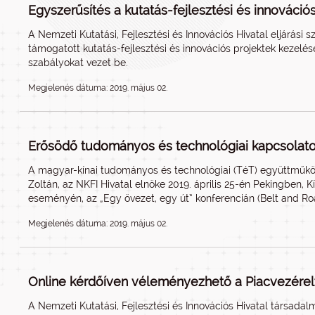
Egyszerűsítés a kutatás-fejlesztési és innováci
A Nemzeti Kutatási, Fejlesztési és Innovációs Hivatal eljárási 
támogatott kutatás-fejlesztési és innovációs projektek kezelé
szabályokat vezet be.
Megjelenés dátuma: 2019. május 02.
Erősödő tudományos és technológiai kapcsolato
A magyar-kínai tudományos és technológiai (TéT) együttműkö
Zoltán, az NKFI Hivatal elnöke 2019. április 25-én Pekingben, 
eseményén, az „Egy övezet, egy út” konferencián (Belt and Roa
Megjelenés dátuma: 2019. május 02.
Online kérdőíven véleményezhető a Piacvezérelt
A Nemzeti Kutatási, Fejlesztési és Innovációs Hivatal társada