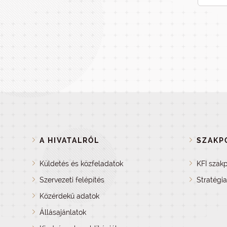
A HIVATALRÓL
SZAKPO
Küldetés és közfeladatok
KFI szakp
Szervezeti felépítés
Stratégi
Közérdekű adatok
Állásajánlatok