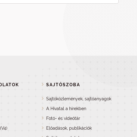
OLATOK
SAJTÓSZOBA
Sajtóközlemények, sajtóanyagok
A Hivatal a hírekben
Fotó- és videótár
(V4)
Előadások, publikációk