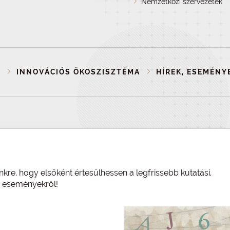
Nemzetközi szervezetek
P
INNOVÁCIÓS ÖKOSZISZTÉMA
HÍREK, ESEMÉNY
nkre, hogy elsőként értesülhessen a legfrissebb kutatási,
és eseményekről!