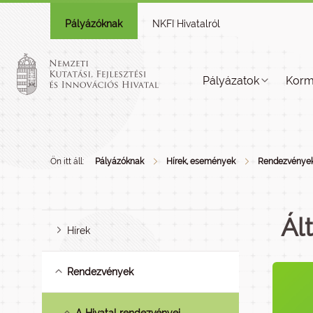
Pályázóknak
NKFI Hivatalról
Pályázatok
Korm
Ön itt áll:
Pályázóknak
Hírek, események
Rendezvénye
Ál
Hírek
Rendezvények