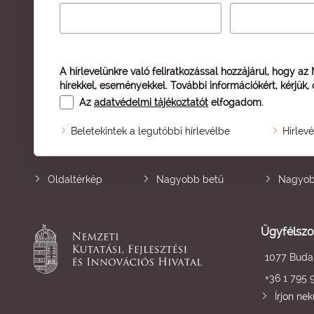
A hírlevelünkre való feliratkozással hozzájárul, hogy az
hírekkel, eseményekkel. További információkért, kérjük,
Az
adatvédelmi tájékoztatót
elfogadom.
Beletekintek a legutóbbi hírlevélbe
Hírlev
Oldaltérkép
Nagyobb betű
Nagyob
Ügyfélszo
1077 Budap
+36 1 795 
Írjon ne