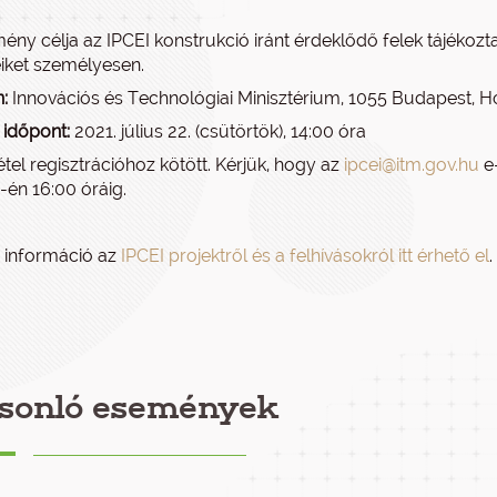
ény célja az IPCEI konstrukció iránt érdeklődő felek tájékoz
iket személyesen.
:
Innovációs és Technológiai Minisztérium, 1055 Budapest, Ho
 időpont:
2021. július 22. (csütörtök), 14:00 óra
tel regisztrációhoz kötött. Kérjük, hogy az
ipcei@itm.gov.hu
e-
1-én 16:00 óráig.
 információ az
IPCEI projektről és a felhívásokról itt érhető el
.
sonló események