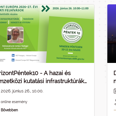
izontPéntek10 - A hazai és
zetközi kutatási infrastruktúrák
pcsolódásai - ELMARAD
2026. június 26., 10.00.
online esemény
Bővebben