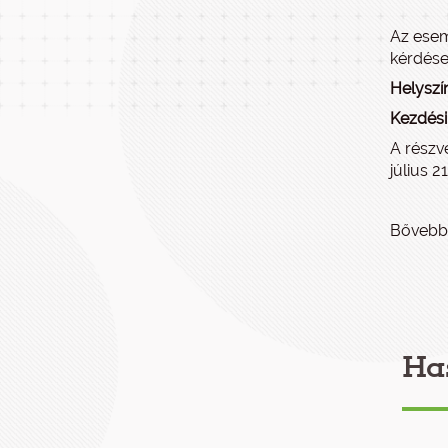
Az esem
kérdése
Helyszín
Kezdési
A részvé
július 2
Bővebb
Ha