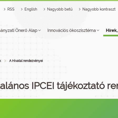
RSS
English
Nagyobb betű
Nagyobb kontraszt
ányzati Önerő Alap
Innovációs ökoszisztéma
Hírek
k
A Hivatal rendezvényei
talános IPCEI tájékoztató 