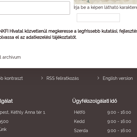
Írja be a képen látható karakter
 NKFI Hivatal közvetlenül megkeresse a legfrissebb kutatási, fejleszt
 olvassa el az
adatkezelési tájékoztatót
.
él archívum
b kontraszt
RSS feliratkozás
English version
lgálat
Ügyfélszolgálati idő
est, Kéthly Anna tér 1.
Hétfő
9:00 - 16:00
9500
Kedd
9:00 - 16:00
künk
Szerda
9:00 - 16:00