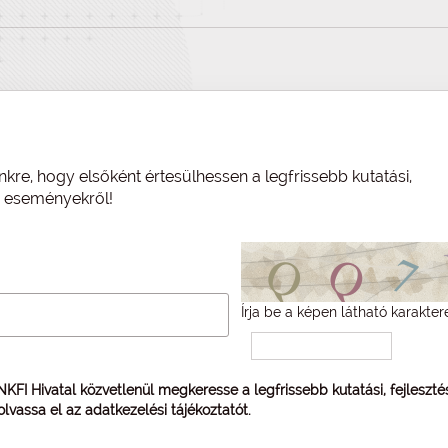
nkre, hogy elsőként értesülhessen a legfrissebb kutatási,
és eseményekről!
Írja be a képen látható karakter
 NKFI Hivatal közvetlenül megkeresse a legfrissebb kutatási, fejleszt
 olvassa el az
adatkezelési tájékoztatót
.