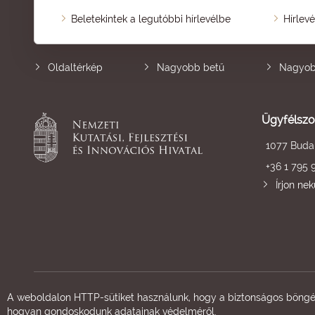
Beletekintek a legutóbbi hírlevélbe
Hírlev
Oldaltérkép
Nagyobb betű
Nagyob
Ügyfélszo
1077 Budap
+36 1 795 
Írjon ne
A weboldalon HTTP-sütiket használunk, hogy a biztonságos böngés
hogyan gondoskodunk adatainak védelméről.