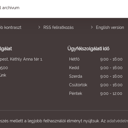
él archívum
b kontraszt
RSS feliratkozás
English version
lgálat
Ügyfélszolgálati idő
est, Kéthly Anna tér 1.
Hétfő
9:00 - 16:00
9500
Kedd
9:00 - 16:00
künk
Szerda
9:00 - 16:00
Csütörtök
9:00 - 16:00
Péntek
9:00 - 12:00
zés mellett a legjobb felhasználói élményt nyújtsuk. Az
adatvédelm