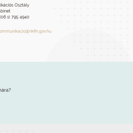
kációs Osztály
abinet
 (06 1) 795 4940
ommunikacio@nkfih.gov.hu
mára?