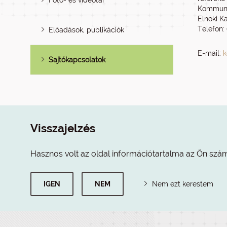
Fotó- és videótár
Kommuni
Elnöki K
Telefon:
Előadások, publikációk
E-mail:
k
Sajtókapcsolatok
Visszajelzés
Hasznos volt az oldal információtartalma az Ön szá
IGEN
NEM
Nem ezt kerestem