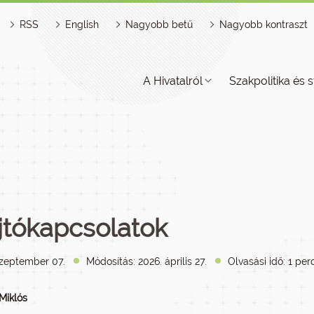
RSS
English
Nagyobb betű
Nagyobb kontraszt
A Hivatalról
Szakpolitika és s
jtókapcsolatok
szeptember 07.
Módosítás: 2026. április 27.
Olvasási idő: 1 per
Miklós