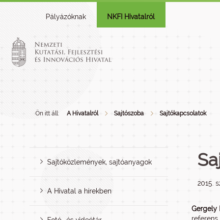
Pályázóknak
NKFI Hivatalról
Ön itt áll:
A Hivatalról
Sajtószoba
Sajtókapcsolatok
Sa
Sajtóközlemények, sajtóanyagok
2015. 
A Hivatal a hírekben
Gergely 
referens