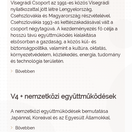
Visegrádi Csoport az 1991-es közös Visegrádi
nyilatkozattal jött létre Lengyelország,
Csehszlovákia és Magyarország részvételével.
Csehszlovákia 1993-as kettészakadásával vált a
csoport négytagúvá. A kezdeményezés fő célja a
hosszú távú együttműködés kialakítása
elsősorban a gazdaság, a közös kül- és
biztonságpolitika, valamint a kultúra, oktatás,
környezetvédelem, közlekedés, energia, tudomány
és technológia területén.
Bővebben
V4 + nemzetközi együttműködések
A nemzetközi együttműködések bemutatása
Japánnal, Koreával és az Egyesült Államokkal.
Bővebben