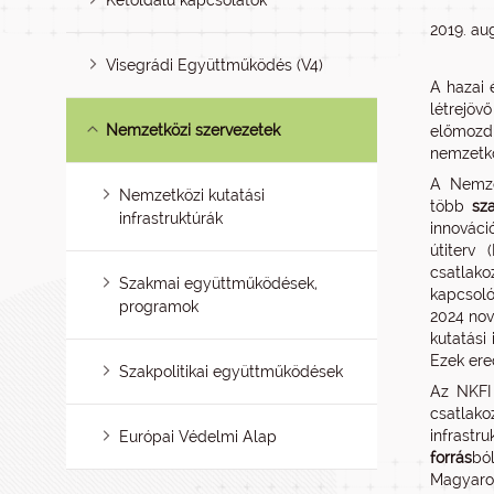
Kétoldalú kapcsolatok
2019. au
Visegrádi Együttműködés (V4)
A hazai 
létrejö
Nemzetközi szervezetek
előmozdí
nemzetkö
A Nemzet
Nemzetközi kutatási
több
sz
infrastruktúrák
innováci
útiterv
csatlak
Szakmai együttműködések,
kapcsol
programok
2024 nov
kutatási
Ezek ere
Szakpolitikai együttműködések
Az NKFI 
csatlako
infrastr
Európai Védelmi Alap
forrás
bó
Magyaror