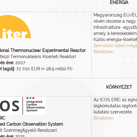
ENERGIA
Magyarország EU/E
révén részese a nagy 
infrastruktúra- együ
amely a kereskedelmi
fúziós energia-kísérle
Bemutató videó megt
tional Thermonuclear Experimental Reactor
Bővebben
közi Termonukleáris Kísérleti Reaktor)
és éve:
2007
i tagdíj:
72 700 EUR (≈ 28,9 millió Ft)
KÖRNYEZET
Az ICOS ERIC az égha
légkörkutatás legfon
kutatási szervezete.
RIC
Bővebben
ted Carbon Observation System
ált Szénmegfigyelő Rendszer)
és éve:
2022