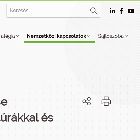
ratégia
Nemzetközi kapcsolatok
Sajtószoba
se
túrákkal és