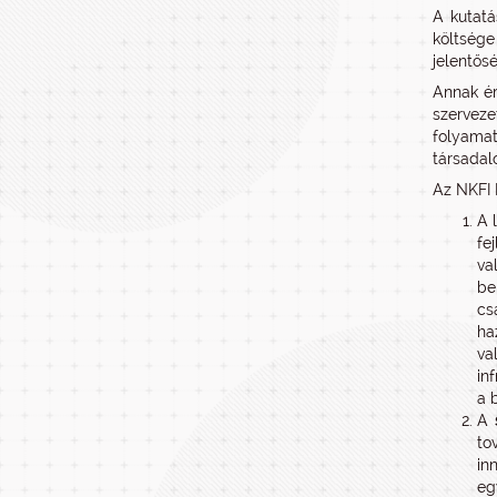
A kutatá
költség
jelentősé
Annak ér
szerveze
folyama
társadal
Az NKFI H
A 
fe
va
be
cs
ha
va
in
a 
A
to
in
eg