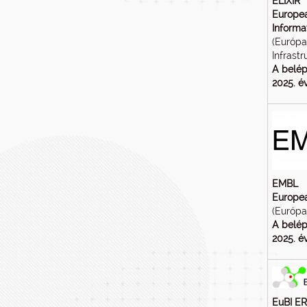
ELIXIR
Europea
Informa
(Európa
Infrastr
A belép
2025. év
EMBL
Europea
(Európa
A belép
2025. év
EuBI ER