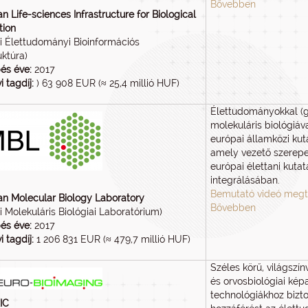
Bővebben
n Life-sciences Infrastructure for Biological
tion
i Élettudományi Bioinformációs
uktúra)
és éve:
2017
i tagdíj:
) 63 908 EUR (≈ 25,4 millió HUF)
Élettudományokkal (g
molekuláris biológiáv
európai államközi kut
amely vezető szerepet
európai élettani kuta
integrálásában.
Bemutató videó megt
n Molecular Biology Laboratory
Bővebben
i Molekuláris Biológiai Laboratórium)
és éve:
2017
i tagdíj:
1 206 831 EUR (≈ 479,7 millió HUF)
Széles körű, világszín
és orvosbiológiai kép
technológiákhoz biztosí
IC