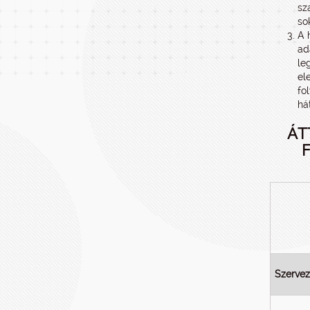
sz
so
A 
ad
le
el
fo
há
ÁT
Szervez