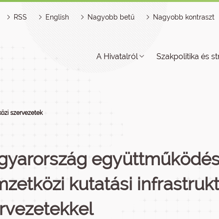
RSS
English
Nagyobb betű
Nagyobb kontraszt
A Hivatalról
Szakpolitika és st
özi szervezetek
gyarország együttműködé
zetközi kutatási infrastruk
rvezetekkel