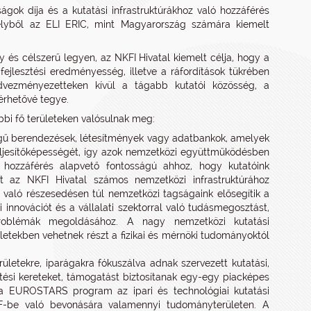
ágok díja és a kutatási infrastruktúrákhoz való hozzáférés
lyből az ELI ERIC, mint Magyarország számára kiemelt
 és célszerű legyen, az NKFI Hivatal kiemelt célja, hogy a
ejlesztési eredményesség, illetve a ráfordítások tükrében
dvezményezetteken kívül a tágabb kutatói közösség, a
érhetővé tegye.
bbi fő területeken valósulnak meg:
gű berendezések, létesítmények vagy adatbankok, amelyek
ljesítőképességét, így azok nemzetközi együttműködésben
ló hozzáférés alapvető fontosságú ahhoz, hogy kutatóink
t az NKFI Hivatal számos nemzetközi infrastruktúrához
l való részesedésen túl nemzetközi tagságaink elősegítik a
innovációt és a vállalati szektorral való tudásmegosztást,
problémák megoldásához. A nagy nemzetközi kutatási
rletekben vehetnek részt a fizikai és mérnöki tudományoktól
letekre, iparágakra fókuszálva adnak szervezett kutatási,
ztési kereteket, támogatást biztosítanak egy-egy piacképes
a EUROSTARS program az ipari és technológiai kutatási
K+F-be való bevonására valamennyi tudományterületen. A