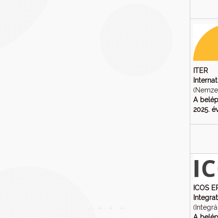
ITER
Interna
(Nemzet
A belép
2025. év
ICOS E
Integra
(Integr
A belép