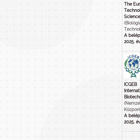
The Eur
Technol
Science
(Biológ
Technol
A belép
2025. év
ICGEB
Interna
Biotech
(Nemzet
Központ
A belép
2025. év