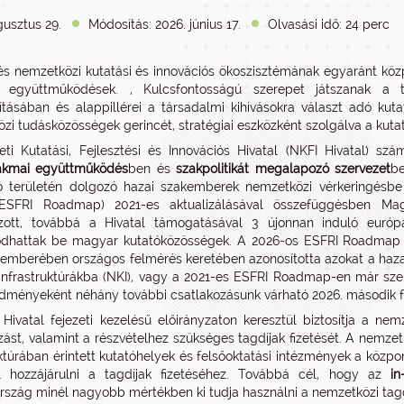
gusztus 29.
Módosítás: 2026. június 17.
Olvasási idő: 24 perc
és nemzetközi kutatási és innovációs ökoszisztémának egyaránt közpon
vő együttműködések. , Kulcsfontosságú szerepet játszanak a 
tásában és alappillérei a társadalmi kihívásokra választ adó kuta
zi tudásközösségek gerincét, stratégiai eszközként szolgálva a kutat
i Kutatási, Fejlesztési és Innovációs Hivatal (NKFI Hivatal) sz
akmai együttműködés
ben és
szakpolitikát megalapozó szervezet
be
ó területén dolgozó hazai szakemberek nemzetközi vérkeringésbe 
 (ESFRI Roadmap) 2021-es aktualizálásával összefüggésben Mag
ozott, továbbá a Hivatal támogatásával 3 újonnan induló európa
ódhattak be magyar kutatóközösségek. A 2026-os ESFRI Roadmap n
emberében országos felmérés keretében azonosította azokat a haza
 infrastruktúrákba (NKI), vagy a 2021-es ESFRI Roadmap-en már sz
dményeként néhány további csatlakozásunk várható 2026. második 
Hivatal fejezeti kezelésű előirányzaton keresztül biztosítja a nem
zást, valamint a részvételhez szükséges tagdíjak fizetését. A nemzet
uktúrában érintett kutatóhelyek és felsőoktatási intézmények a közp
l hozzájárulni a tagdíjak fizetéséhez. Továbbá cél, hogy az
in
szág minél nagyobb mértékben ki tudja használni a nemzetközi tagdí