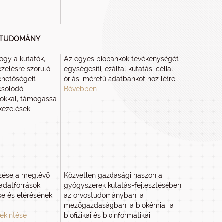
R-TUDOMÁNY
ogy a kutatók,
Az egyes biobankok tevékenységét
ezelésre szoruló
egységesíti, ezáltal kutatási céllal
ehetőségeit
óriási méretű adatbankot hoz létre.
csolódó
Bővebben
sokkal, támogassa
 kezelések
űzése a meglévő
Közvetlen gazdasági haszon a
i adatforrások
gyógyszerek kutatás-fejlesztésében,
ése és elérésének
az orvostudományban, a
mezőgazdaságban, a biokémiai, a
ekintése
biofizikai és bioinformatikai