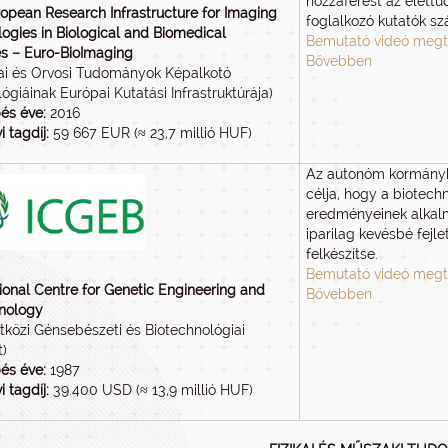
hozzáférést az élett
opean Research Infrastructure for Imaging
foglalkozó kutatók s
ogies in Biological and Biomedical
Bemutató videó megt
s – Euro-BioImaging
Bővebben
iai és Orvosi Tudományok Képalkotó
ógiáinak Európai Kutatási Infrastruktúrája)
és éve:
2016
i tagdíj:
59 667 EUR (≈ 23,7 millió HUF)
Az autonóm kormányk
célja, hogy a biotech
eredményeinek alkal
iparilag kevésbé fejle
felkészítse.
Bemutató videó megt
tional Centre for Genetic Engineering and
Bővebben
nology
közi Génsebészeti és Biotechnológiai
)
és éve:
1987
i tagdíj:
39.400 USD (≈ 13,9 millió HUF)