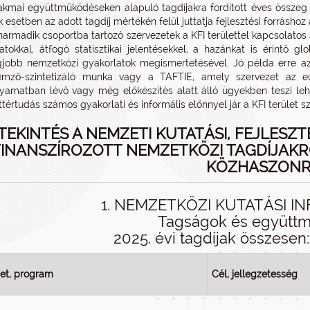
akmai együttműködéseken alapuló tagdíjakra fordított éves összeg f
k esetben az adott tagdíj mértékén felül juttatja fejlesztési forráshoz
harmadik csoportba tartozó szervezetek a KFI területtel kapcsolatos
atokkal, átfogó statisztikai jelentésekkel, a hazánkat is érintő 
gjobb nemzetközi gyakorlatok megismertetésével. Jó példa erre a
emző-szintetizáló munka vagy a TAFTIE, amely szervezet az eu
lyamatban lévő vagy még előkészítés alatt álló ügyekben teszi leh
ttértudás számos gyakorlati és informális előnnyel jár a KFI terület s
TEKINTÉS A NEMZETI KUTATÁSI, FEJLESZT
FINANSZÍROZOTT NEMZETKÖZI TAGDÍJAK
KÖZHASZON
1. NEMZETKÖZI KUTATÁSI 
Tagságok és együtt
2025. évi tagdíjak összesen: 
et, program
Cél, jellegzetesség