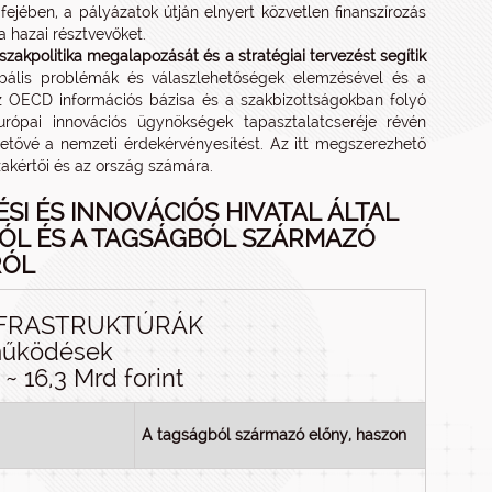
ejében, a pályázatok útján elnyert közvetlen finanszírozás
 a hazai résztvevőket.
szakpolitika megalapozását és a stratégiai tervezést segítik
globális problémák és válaszlehetőségek elemzésével és a
z OECD információs bázisa és a szakbizottságokban folyó
rópai innovációs ügynökségek tapasztalatcseréje révén
etővé a nemzeti érdekérvényesítést. Az itt megszerezhető
zakértői és az ország számára.
ÉSI ÉS INNOVÁCIÓS HIVATAL ÁLTAL
RÓL ÉS A TAGSÁGBÓL SZÁRMAZÓ
RÓL
INFRASTRUKTÚRÁK
működések
~ 16,3 Mrd forint
A tagságból származó előny, haszon