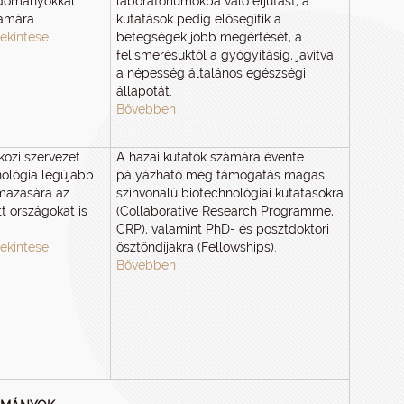
udományokkal
laboratóriumokba való eljutást, a
zámára.
kutatások pedig elősegítik a
ekintése
betegségek jobb megértését, a
felismerésüktől a gyógyításig, javítva
a népesség általános egészségi
állapotát.
Bővebben
özi szervezet
A hazai kutatók számára évente
nológia legújabb
pályázható meg támogatás magas
mazására az
színvonalú biotechnológiai kutatásokra
tt országokat is
(Collaborative Research Programme,
CRP), valamint PhD- és posztdoktori
ekintése
ösztöndíjakra (Fellowships).
Bővebben