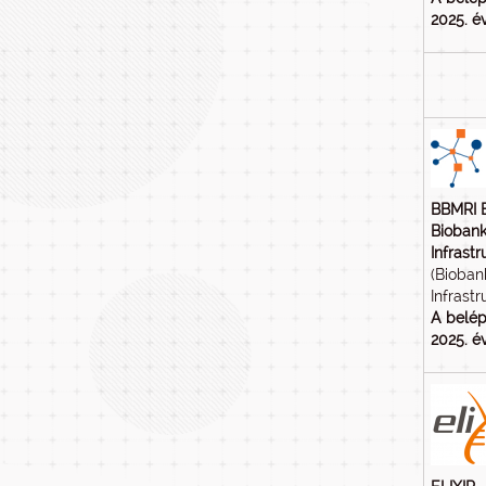
2025. év
BBMRI 
Biobank
Infrastr
(Bioban
Infrastr
A belép
2025. év