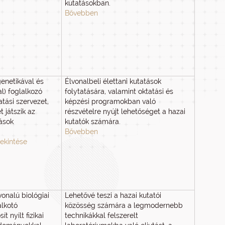
kutatásokban.
Bővebben
enetikával és
Élvonalbeli élettani kutatások
al) foglalkozó
folytatására, valamint oktatási és
atási szervezet,
képzési programokban való
 játszik az
részvételre nyújt lehetőséget a hazai
tások
kutatók számára.
Bővebben
ekintése
vonalú biológiai
Lehetővé teszi a hazai kutatói
alkotó
közösség számára a legmodernebb
t nyílt fizikai
technikákkal felszerelt