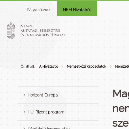
Pályázóknak
NKFI Hivatalról
Ön itt áll:
A Hivatalról
Nemzetközi kapcsolatok
Nemzetk
Ma
Horizont Európa
nem
HU-Rizont program
sze