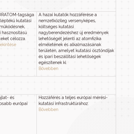
URATOM-tagsága
A hazai kutatók hozzáférése a
léptékű kutatási
nemzetközileg versenyképes,
ttműködésnek,
költséges kutatási
 hasznosítású
nagyberendezéshez új eredmények
teket célozza.
lehetőségét jelenti az atomfizika
ekintése
elméletének és alkalmazásának
területén, amelyet kutatási ösztöndíjak
és ipari beszállítási lehetőségek
egészítenek ki.
Bővebben
jlat- és
Hozzáférés a teljes európai mérési-
tosabb európai
kutatási infrastruktúrához.
Bővebben