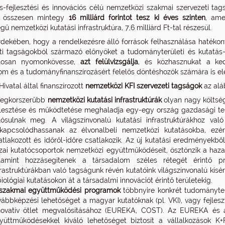
s-fejlesztési és innovációs célú nemzetközi szakmai szervezeti tags
e összesen mintegy
16 milliárd forintot tesz ki éves szinten
, ame
gű nemzetközi kutatási infrastruktúra, 7,6 milliárd Ft-tal részesül.
dekében, hogy a rendelkezésre álló források felhasználása hatékony
ti tagságokból származó előnyöket a tudományterületi és kutatás-f
tosan nyomonkövesse,
azt felülvizsgálja
, és közhasznukat a ke
om és a tudományfinanszírozásért felelős döntéshozók számára is el
ivatal által finanszírozott
nemzetközi KFI szervezeti tagságok
az alá
legkorszerűbb
nemzetközi kutatási infrastruktúrák
olyan nagy költsé
jlesztése és működtetése meghaladja egy-egy ország gazdasági te
lósulnak meg. A világszínvonalú kutatási infrastruktúrákhoz va
kapcsolódhassanak az élvonalbeli nemzetközi kutatásokba, ezér
atlakozott és időről-időre csatlakozik. Az új kutatási eredményekbő
zai kutatócsoportok nemzetközi együttműködéseit, ösztönzik a hazai 
lamint hozzásegítenek a társadalom széles rétegét érintő 
frastruktúrákban való tagságunk révén kutatóink világszínvonalú kísé
biológiai kutatásokon át a társadalmi innovációt érintő területekig.
szakmai együttműködési programok
többnyire konkrét tudományterü
vábbképzési lehetőséget a magyar kutatóknak (pl. VKI), vagy fejles
novatív ötlet megvalósításához (EUREKA, COST). Az EUREKA és 
yüttműködésekkel kiváló lehetőséget biztosít a vállalkozások 