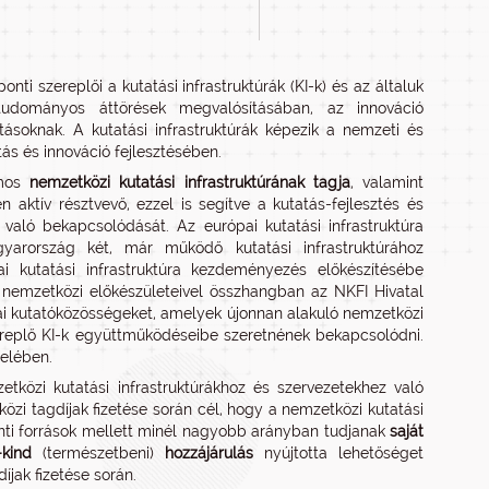
ti szereplői a kutatási infrastruktúrák (KI-k) és az általuk
tudományos áttörések megvalósításában, az innováció
tásoknak. A kutatási infrastruktúrák képezik a nemzeti és
ás és innováció fejlesztésében.
ámos
nemzetközi kutatási infrastruktúrának tagja
, valamint
n aktív résztvevő, ezzel is segítve a kutatás-fejlesztés és
való bekapcsolódását. Az európai kutatási infrastruktúra
yarország két, már működő kutatási infrastruktúrához
i kutatási infrastruktúra kezdeményezés előkészítésébe
emzetközi előkészületeivel összhangban az NKFI Hivatal
i kutatóközösségeket, amelyek újonnan alakuló nemzetközi
ereplő KI-k együttműködéseibe szeretnének bekapcsolódni.
felében.
zetközi kutatási infrastruktúrákhoz és szervezetekhez való
közi tagdíjak fizetése során cél, hogy a nemzetközi kutatási
onti források mellett minél nagyobb arányban tudjanak
saját
-kind
(természetbeni)
hozzájárulás
nyújtotta lehetőséget
jak fizetése során.