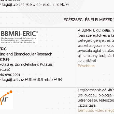
i tagdíj:
40 153,36 EUR (≈ 16,0 millió HUF)
EGÉSZSÉG- ÉS ÉLELMISZE
A BBMRI ERIC célja, h
ipari szereplők és a k
betegek igényeit és l
összehangolva a kap
ERIC
orvosbiológiai kutatá
ing and Biomolecular Research
új, hatékony terápiás
ucture
kialakítását.
kolási és Biomolekuláris Kutatási
Bővebben
uktúra)
és éve:
2021
i tagdíj:
46 712 EUR (≈18,6 millió HUF)
Legfontosabb célkit
(és jövőbeli) biológia
létrehozása, fejleszt
biztosítása.
Bemutató videó megt