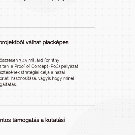
projektből válhat piacképes
sszesen 3,45 milliárd forintnyi
ítani a Proof of Concept (PoC) pályázat
ztésének stratégiai célja a hazai
rlati hasznosítása, vagyis hogy minél
gáltatás.
intos támogatás a kutatási