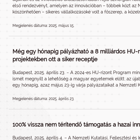
első rendezvényt, amelyen az innovációban – többek közt az N
köszönhetően – sikeres vállalkozásoké volt a főszerep, a köz
Megjelenés dátuma: 2025. május 15.
Még egy hónapig pályázható a 8 milliárdos HU-ri
projektekben ott a siker receptje
Budapest, 2025. április 23. − A 2024-es HU-rizont Program min
ismét megnyílt a lehetőség a magyar egyetemek előtt: az újab
egy hónapig, azaz május 23-ig várja pályázataikat a Nemzeti Kut
Megjelenés dátuma: 2025. április 23.
100% vissza nem térítendő támogatás a hazai in
Budapest, 2025. április 4. – A Nemzeti Kutatási, Fejlesztési és I