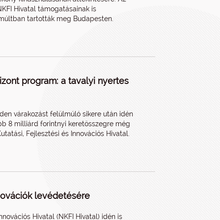
KFI Hivatal támogatásainak is
elmúltban tartották meg Budapesten.
zont program: a tavalyi nyertes
den várakozást felülmúló sikere után idén
b 8 milliárd forintnyi keretösszegre még
atási, Fejlesztési és Innovációs Hivatal.
novációk levédetésére
nnovációs Hivatal (NKFI Hivatal) idén is