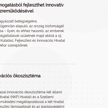
ámogatásból fejleszthet innovatív
özreműködésével
ógyászati betegségekre,
igencián alapuló, az ország biztonságát
ása – ilyen, és ehhez hasonló, az emberek
zolgáltatások születnek majd abból a 15
Kutatási, Fejlesztési és Innovációs Hivatal
ektor szereplőinek.
vációs ökoszisztéma
azai innovációs ökoszisztéma két állami
ivatal (NKFI Hivatal) és a Szellemi
tműködési megállapodással a két hivatal
lesztés támogatását és az iparjogvédelmi