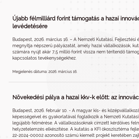
Újabb félmilliárd forint támogatás a hazai innov
levédetésére
Budapest, 2026. március 16. – A Nemzeti Kutatási, Fejlesztési é
megnyitja népszerű pályázatát, amely hazai vállalkozások, k
számára nyújt akár 7,5 millió forint vissza nem térítendő tám
kapcsolatos tevékenységekhez.
Megjelenés dátuma: 2026. március 16.
Növekedési pálya a hazai kkv-k előtt: az innovác
Budapest, 2026. február 10. - A magyar kis- és középvállalkoz
képességeivel és gyakorlatával foglalkozik a Nemzeti Kutatási,
legújabb felmérése. A vállalkozásoknak címzett kérdőíves felm
helyzetelemzés elkészítése. A kutatás a KFI ökoszisztéma fej
22-2024-00002 azonosító számú kiemelt projekt keretében zajli