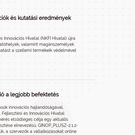
ációk és kutatási eredmények
s Innovációs Hivatal (NKFI Hivatal) újra
utatóhelyek, valamint magánszemélyek
ogatást a szellemi termékeik védelmével
ió a legjobb befektetés
ások innovációs hajlandóságával,
 Fejlesztési és Innovációs Hivatal
érés elsődleges célja egy aktuális
lesztése elnevezésű, GINOP_PLUSZ-2.1.2-
k, a szervezők a vállalkozásokat online