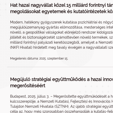
Hat hazai nagyvállat közel 15 milliárd forintnyi t
megoldásokat egyetemek és kutatóintézetek k
Modern, hatékony gyógyszerek kutatása pszichiátriai és nőgy
megújulóüzemanyag-gyártás előmozdítása, mesterséges intell
növelő, a geopolitikai válságokat előrejelző rendszer kidolgoz
jóllétét és biztonságérzetét számottevően növelő termékek, s
milliárd forintnyi pályázati keretösszegből, amelyet a Nemzeti 
(NKFI Hivatal) hirdetett meg tavaly évvégén a nagyvállalati sz
Megjelenés dátuma: 2025. szeptember 15.
Megújuló stratégiai együttműködés a hazai inno
megerősítéséért
Budapest, 2025. július 3. – Megerősítette együttműködését a h
kulcsszereplője, a Nemzeti Kutatási, Fejlesztési és Innovációs H
Tulajdon Nemzeti Hivatala (SZTNH). Az újabb stratégiai együt
célja az, hogy még szorosabban összehangolják a kutatás-fej