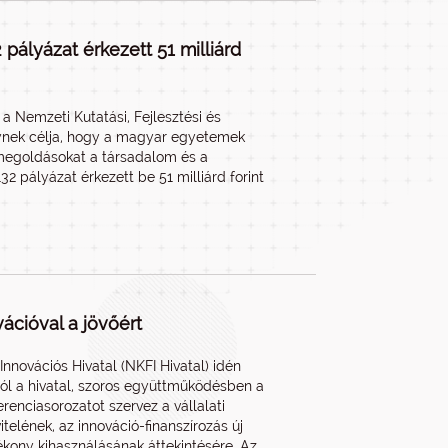
pályázat érkezett 51 milliárd
a Nemzeti Kutatási, Fejlesztési és
elynek célja, hogy a magyar egyetemek
 megoldásokat a társadalom és a
2 pályázat érkezett be 51 milliárd forint
vációval a jövőért
Innovációs Hivatal (NKFI Hivatal) idén
ból a hivatal, szoros együttműködésben a
nciasorozatot szervez a vállalati
lének, az innováció-finanszírozás új
tékony kihasználásának áttekintésére. Az