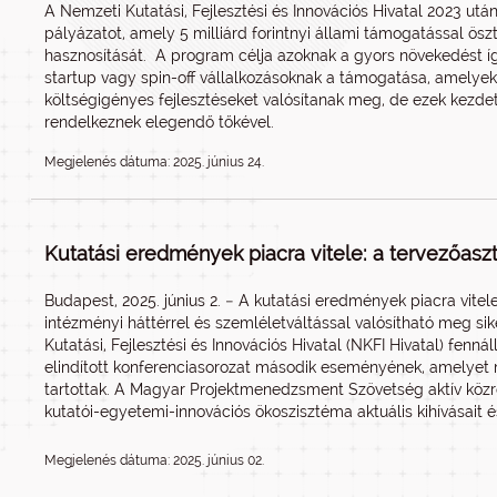
A Nemzeti Kutatási, Fejlesztési és Innovációs Hivatal 2023 utá
pályázatot, amely 5 milliárd forintnyi állami támogatással ösz
hasznosítását. A program célja azoknak a gyors növekedést í
startup vagy spin-off vállalkozásoknak a támogatása, amelye
költségigényes fejlesztéseket valósítanak meg, de ezek kezde
rendelkeznek elegendő tőkével.
Megjelenés dátuma: 2025. június 24.
Kutatási eredmények piacra vitele: a tervezőaszta
Budapest, 2025. június 2. − A kutatási eredmények piacra vit
intézményi háttérrel és szemléletváltással valósítható meg si
Kutatási, Fejlesztési és Innovációs Hivatal (NKFI Hivatal) fenná
elindított konferenciasorozat második eseményének, amelyet
tartottak. A Magyar Projektmenedzsment Szövetség aktív kö
kutatói-egyetemi-innovációs ökoszisztéma aktuális kihívásait é
Megjelenés dátuma: 2025. június 02.