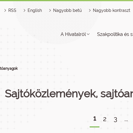
RSS
English
Nagyobb betű
Nagyobb kontraszt
A Hivatalról
Szakpolitika és s
jtóanyagok
Sajtóközlemények, sajtó
1
2
3
...