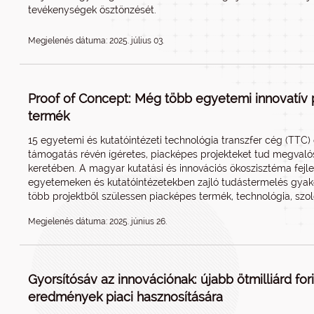
tevékenységek ösztönzését.
Megjelenés dátuma: 2025. július 03.
Proof of Concept: Még több egyetemi innovatív 
termék
15 egyetemi és kutatóintézeti technológia transzfer cég (TTC) ö
támogatás révén ígéretes, piacképes projekteket tud megvalós
keretében. A magyar kutatási és innovációs ökoszisztéma fejles
egyetemeken és kutatóintézetekben zajló tudástermelés gyako
több projektből szülessen piacképes termék, technológia, szol
Megjelenés dátuma: 2025. június 26.
Gyorsítósáv az innovációnak: újabb ötmilliárd for
eredmények piaci hasznosítására