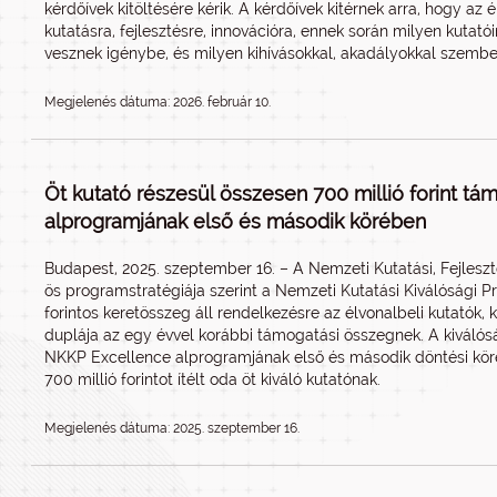
kérdőívek kitöltésére kérik. A kérdőívek kitérnek arra, hogy az
kutatásra, fejlesztésre, innovációra, ennek során milyen kutató
vesznek igénybe, és milyen kihívásokkal, akadályokkal szembe
Megjelenés dátuma: 2026. február 10.
Öt kutató részesül összesen 700 millió forint 
alprogramjának első és második körében
Budapest, 2025. szeptember 16. – A Nemzeti Kutatási, Fejleszt
ös programstratégiája szerint a Nemzeti Kutatási Kiválósági 
forintos keretösszeg áll rendelkezésre az élvonalbeli kutatók,
duplája az egy évvel korábbi támogatási összegnek. A kiválós
NKKP Excellence alprogramjának első és második döntési köré
700 millió forintot ítélt oda öt kiváló kutatónak.
Megjelenés dátuma: 2025. szeptember 16.