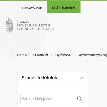
Pályázóknak
NKFI Hivatalról
Ön itt áll:
A Hivatalról
Sajtószoba
Sajtóközlemények, sa
Szűrési feltételek