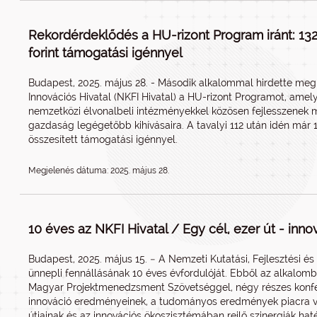
Rekordérdeklődés a HU-rizont Program iránt: 132 
forint támogatási igénnyel
Budapest, 2025. május 28. - Második alkalommal hirdette meg 
Innovációs Hivatal (NKFI Hivatal) a HU-rizont Programot, am
nemzetközi élvonalbeli intézményekkel közösen fejlesszenek
gazdaság legégetőbb kihívásaira. A tavalyi 112 után idén már 13
összesített támogatási igénnyel.
Megjelenés dátuma: 2025. május 28.
10 éves az NKFI Hivatal / Egy cél, ezer út - inno
Budapest, 2025. május 15. − A Nemzeti Kutatási, Fejlesztési és 
ünnepli fennállásának 10 éves évfordulóját. Ebből az alkalom
Magyar Projektmenedzsment Szövetséggel, négy részes konfere
innováció eredményeinek, a tudományos eredmények piacra vite
útjainak és az innovációs ökoszisztémában rejlő szinergiák ha