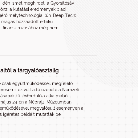
n idén ismét meghirdeti a Gyorsítósáv
tönzi a kutatási eredmények piaci
gérő mélytechnológiai (ún. Deep Tech)
k magas hozzáadott értékű,
ti finanszírozásához még nem
ltól a tárgyalóasztalig
ele csak együttműködéssel, megfelelő
keresen – ez volt a fő üzenete a Nemzeti
llásának 10. évfordulója alkalmából
 május 29-én a Néprajzi Múzeumban
zreműködésével megvalósult eseményen a
s ígéretes példáit mutatták be.