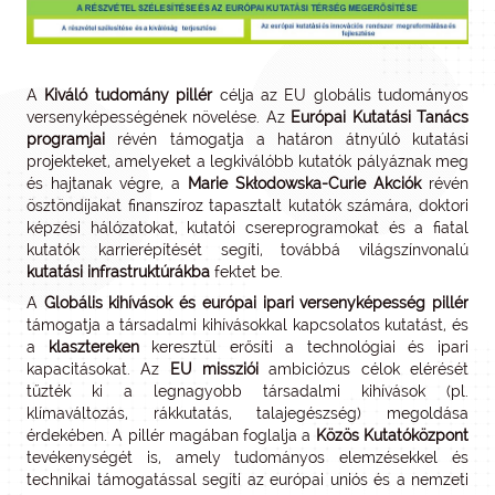
A
Kiváló tudomány pillér
célja az EU globális tudományos
versenyképességének növelése. Az
Európai Kutatási Tanács
programjai
révén támogatja a határon átnyúló kutatási
projekteket, amelyeket a legkiválóbb kutatók pályáznak meg
és hajtanak végre, a
Marie Skłodowska-Curie Akciók
révén
ösztöndíjakat finanszíroz tapasztalt kutatók számára, doktori
képzési hálózatokat, kutatói csereprogramokat és a fiatal
kutatók karrierépítését segíti, továbbá világszínvonalú
kutatási infrastruktúrákba
fektet be.
A
Globális kihívások és európai ipari versenyképesség pillér
támogatja a társadalmi kihívásokkal kapcsolatos kutatást, és
a
klasztereken
keresztül erősíti a technológiai és ipari
kapacitásokat. Az
EU missziói
ambiciózus célok elérését
tűzték ki a legnagyobb társadalmi kihívások (pl.
klímaváltozás, rákkutatás, talajegészség) megoldása
érdekében. A pillér magában foglalja a
Közös Kutatóközpont
tevékenységét is, amely tudományos elemzésekkel és
technikai támogatással segíti az európai uniós és a nemzeti