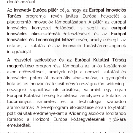
döntéshozókat.
Az
Innovatív Európa pillér
célja, hogy az
Európai Innovációs
Tanács
programjai révén javítsa Európa helyzetét a
piacteremtő innovációk támogatásában. A pillér az európai
innovációs környezet fejlődését is segíti az
európai
innovációs ökoszisztémák
fejlesztésével és az
Európai
Innovációs és Technológiai Intézet
révén, amely elősegíti az
oktatás, a kutatás és az innováció tudásháromszögének
integrációját.
A részvétel szélesítése és az Európai Kutatási Térség
megerősítése
programrész támogatja az uniós tagállamok
azon erőfeszítéseit, amelyek célja a nemzeti kutatási és
innovációs potenciál maximális kihasználása, a gyengébb
kutatási és innovációs teljesítményű országok (ún. widening-
országok) kapacitásainak erősítése, valamint egy olyan
Európai Kutatási Térség kialakítása, amelyben a kutatók, a
tudományos ismeretek és a technológia szabadon
áramolhatnak. A keretprogram előkészítése során folytatott
politikai viták eredményeként a Widening akciókra fordítandó
források a Horizont Európa költségvetésének 3,3%-ára
emelkedtek.