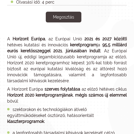
Olvasási idő: 4 perc
Megosztás
A
Horizont Európa
, az Európai Unió
2021 és 2027 közötti
hétéves kutatási és innovációs
keretprogram
ja
95,5 milliárd
eurós keretösszeggel 2021. júniusában indult
. Az Európai
Unió új, eddigi legambiciózusabb keretprogramja az előző,
Horizont 2020 keretprogramhoz képest 30%-kal több forrást
biztosít az európai kutatási kiválóság és az áttörést hozó
innovációk támogatására, valamint a legfontosabb
társadalmi kihívások kezelésére.
A Horizont Európa
szerves folytatása
az előző hétéves ciklus
Horizont 2020 keretprogramjának
,
mégis számos új elemmel
bővül:
szektorokon és technológiákon átívelő
együttműködéseket ösztönző, hatásorientált
klaszterprogramok
;
a legfontosabb társadalmi kihívások kezelését célzó