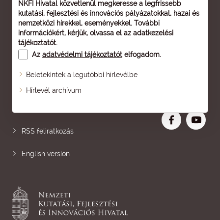
NKFI Hivatal közvetlenül megkeresse a legfrissebb
kutatási, fejlesztési és innovációs pályázatokkal, hazai és
nemzetközi hírekkel, eseményekkel. További
információkért, kérjük, olvassa el az
adatkezelési
tájékoztatót
.
Az
adatvédelmi tájékoztatót
elfogadom.
Beletekintek a legutóbbi hírlevélbe
Oldaltérkép
Hírlevél archívum
Nagyobb betű
RSS feliratkozás
English version