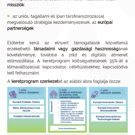
missziók
;
az uniós, tagállami és ipari társfinanszírozással
megvalósuló stratégiai kezdeményezések, az
európai
partnerségek
.
Előtérbe kerül az elnyert támogatások közvetlenül
érzékelhető
társadalmi vagy gazdasági hasznosság
ának
követelménye, továbbá a zöld és digitális átmenet
előmozdítása. A keretprogram költségvetésének 35%-át a
klímaváltozással kapcsolatos célkitűzésekhez kapcsolódva
kell felhasználni.
A
keretprogram
szerkezet
ét az alábbi ábra foglalja össze: