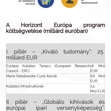
A Horizont Európa program
költségvetése (milliárd euróban)
I. pillér – „Kiváló tudomány”: 25
milliárd EUR
Európai Kutatási Tanács (European Research
16 Mrd
Council - ERC)
EUR
Marie Skłodowska-Curie Akciók
6,6 Mrd
EUR
Kutatási infrastruktúrák
2,4
Mrd EUR
II. pillér – „Globális kihívások és
európai ipari versenyképesség”: