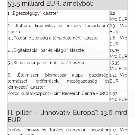
53,5 milliárd EUR, amelyből:
1. „Egészségügy” klaszter
8,2
Mrd EUR
2. „Kultúra, kreativitás és inkluzív társadalom”
2,3 Mrd
klaszter
EUR
3. „Polgári biztonság a társadalomért” klaszter
1,6 Mrd
EUR
4. „Digitalizáció, ipar és világűr” klaszter
15,35
Mrd EUR
5. „Klíma, energia és mobilitás” klaszter
15,35
Mrd EUR
6. „Élelmiszer, biomassza alapú gazdaság,
15,1 Mrd
természeti erőforrások, mezőgazdaság és
EUR
környezet” klaszter
Közös Kutatóközpont (Joint Research Centre - JRC)
1,97
Mrd EUR
III. pillér – „Innovatív Európa”: 13,6 mrd
EUR
Európai Innovációs Tanács (European Innovation
10,1 Mrd