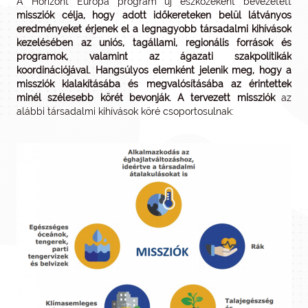
A Horizont Európa program új eszközeként bevezetett
missziók célja, hogy adott időkereteken belül látványos
eredményeket érjenek el a legnagyobb társadalmi kihívások
kezelésében az uniós, tagállami, regionális források és
programok, valamint az ágazati szakpolitikák
koordinációjával. Hangsúlyos elemként jelenik meg, hogy a
missziók kialakításába és megvalósításába az érintettek
minél szélesebb körét bevonják. A tervezett missziók
az
alábbi társadalmi kihívások köré csoportosulnak: