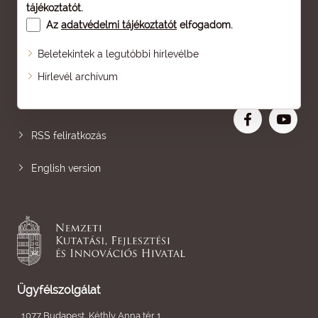
tájékoztatót
.
Az
adatvédelmi tájékoztatót
elfogadom.
Beletekintek a legutóbbi hírlevélbe
Oldaltérkép
Hírlevél archívum
Nagyobb betű
RSS feliratkozás
English version
Ügyfélszolgálat
1077 Budapest, Kéthly Anna tér 1.