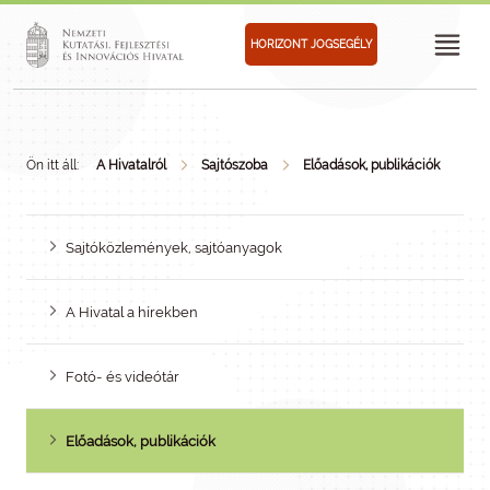
HORIZONT JOGSEGÉLY
Ön itt áll:
A Hivatalról
Sajtószoba
Előadások, publikációk
Sajtóközlemények, sajtóanyagok
A Hivatal a hírekben
Fotó- és videótár
Előadások, publikációk