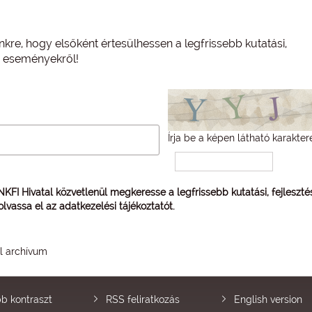
nkre, hogy elsőként értesülhessen a legfrissebb kutatási,
és eseményekről!
Írja be a képen látható karakter
 NKFI Hivatal közvetlenül megkeresse a legfrissebb kutatási, fejleszt
 olvassa el az
adatkezelési tájékoztatót
.
él archívum
b kontraszt
RSS feliratkozás
English version