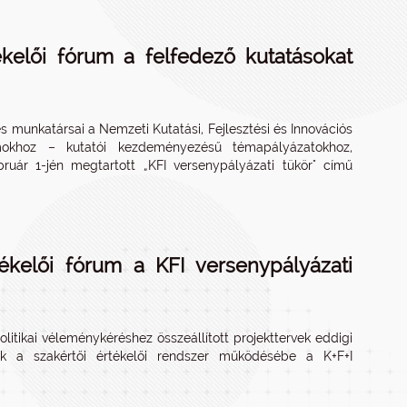
tékelői fórum a felfedező kutatásokat
és munkatársai a Nemzeti Kutatási, Fejlesztési és Innovációs
mokhoz – kutatói kezdeményezésű témapályázatokhoz,
bruár 1-jén megtartott „KFI versenypályázati tükör" című
tékelői fórum a KFI versenypályázati
litikai véleménykéréshez összeállított projekttervek eddigi
ttek a szakértői értékelői rendszer működésébe a K+F+I