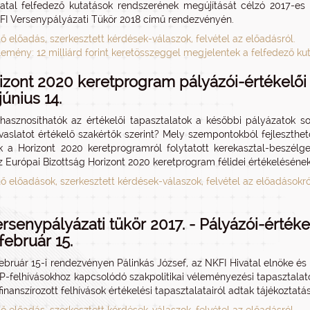
atal felfedező kutatások rendszerének megújítását célzó 2017-es v
KFI Versenypályázati Tükör 2018 című rendezvényén.
tő előadás, szerkesztett kérdések-válaszok, felvétel az előadásról.
lemény: 12 milliárd forint keretösszeggel megjelentek a felfedező kut
izont 2020 keretprogram pályázói-értékelői 
június 14.
asznosíthatók az értékelői tapasztalatok a későbbi pályázatok s
avaslatot értékelő szakértők szerint? Mely szempontokból fejleszthe
ék a Horizont 2020 keretprogramról folytatott kerekasztal-beszél
z Európai Bizottság Horizont 2020 keretprogram félidei értékeléséne
tő előadások, szerkesztett kérdések-válaszok, felvétel az előadásokró
ersenypályázati tükör 2017. - Pályázói-értéke
február 15.
február 15-i rendezvényen Pálinkás József, az NKFI Hivatal elnöke és
-felhívásokhoz kapcsolódó szakpolitikai véleményezési tapasztalatok
inanszírozott felhívások értékelési tapasztalatairól adtak tájékoztatás