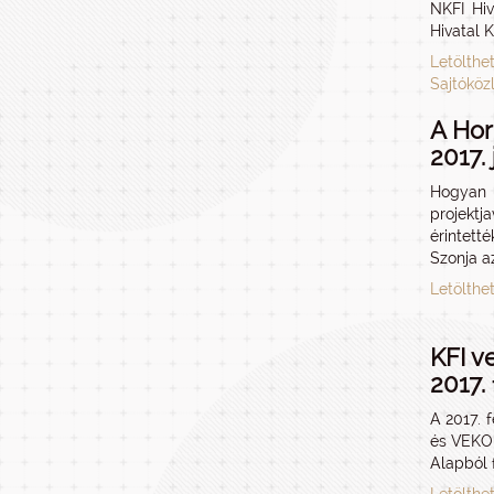
NKFI Hiv
Hivatal 
Letölthe
Sajtóköz
A Hor
2017. 
Hogyan h
projektj
érintett
Szonja a
Letölthe
KFI v
2017. 
A 2017. 
és VEKOP
Alapból f