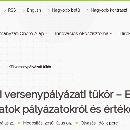
RSS
English
Nagyobb betű
Nagyobb kontraszt
mányzati Önerő Alap
Innovációs ökoszisztéma
Híre
KFI versenypályázati tükör
I versenypályázati tükör – 
atok pályázatokról és érté
ájus 21.
Módosítás: 2018. július 05.
Olvasási idő: 3 perc