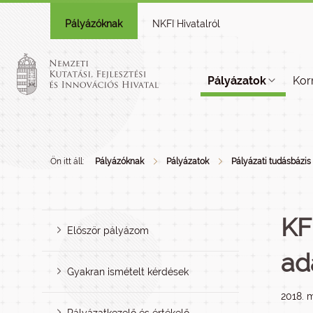
Pályázóknak
NKFI Hivatalról
Pályázatok
Kor
Ön itt áll:
Pályázóknak
Pályázatok
Pályázati tudásbázis
KF
Először pályázom
ad
Gyakran ismételt kérdések
2018. m