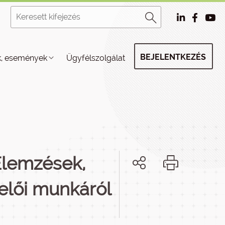
BEJELENTKEZÉS
k, események
Ügyfélszolgálat
Elemzések,
kelői munkáról