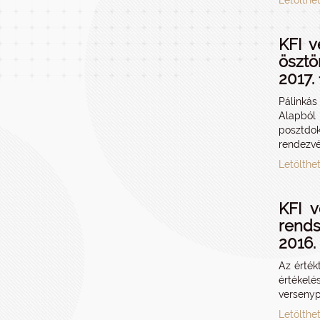
Letölthe
KFI v
ösztö
2017. 
Pálinkás
Alapból
posztdok
rendezv
Letölthe
KFI v
rends
2016. 
Az érték
értékel
versenyp
Letölthe