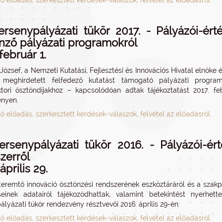
tő előadás, szerkesztett kérdések-válaszok, felvétel az előadásról.
ersenypályázati tükör 2017. - Pályázói-ér
nző pályázati programokról
február 1.
 József, a Nemzeti Kutatási, Fejlesztési és Innovációs Hivatal elnöke 
 meghirdetett felfedező kutatást támogató pályázati progra
tori ösztöndíjakhoz – kapcsolódóan adtak tájékoztatást 2017. fe
ényen.
tő előadás, szerkesztett kérdések-válaszok, felvétel az előadásról.
ersenypályázati tükör 2016. - Pályázói-ér
zerről
április 29.
teremtő innováció ösztönzési rendszerének eszköztáráról és a szakpo
éseinek adatairól tájékozódhattak, valamint betekintést nyerhe
ályázati tükör rendezvény résztvevői 2016. április 29-én.
tő előadás, szerkesztett kérdések-válaszok, felvétel az előadásról.