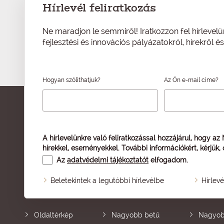
Hírlevél feliratkozás
Ne maradjon le semmiről! Iratkozzon fel hírlevelü
fejlesztési és innovációs pályázatokról, hírekről 
Hogyan szólíthatjuk?
Az Ön e-mail címe?
A hírlevelünkre való feliratkozással hozzájárul, hogy az
hírekkel, eseményekkel. További információkért, kérjük,
Az
adatvédelmi tájékoztatót
elfogadom.
Beletekintek a legutóbbi hírlevélbe
Hírlev
Oldaltérkép
Nagyobb betű
Nagyob