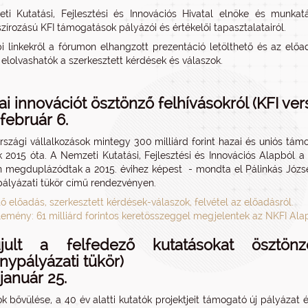
i Kutatási, Fejlesztési és Innovációs Hivatal elnöke és munkatá
szírozású KFI támogatások pályázói és értékelői tapasztalatairól.
i linkekről a fórumon elhangzott prezentáció letölthető és az előad
 elolvashatók a szerkesztett kérdések és válaszok.
ai innovációt ösztönző felhívásokról (KFI ver
 február 6.
szági vállalkozások mintegy 300 milliárd forint hazai és uniós támo
ak 2015 óta. A Nemzeti Kutatási, Fejlesztési és Innovációs Alapból a 
 megduplázódtak a 2015. évihez képest - mondta el Pálinkás József 
ályázati tükör című rendezvényen.
tő előadás, szerkesztett kérdések-válaszok, felvétel az előadásról.
lemény: 61 milliárd forintos keretösszeggel megjelentek az NKFI Ala
jult a felfedező kutatásokat ösztönz
nypályázati tükör)
 január 25.
ok bővülése, a 40 év alatti kutatók projektjeit támogató új pályázat é