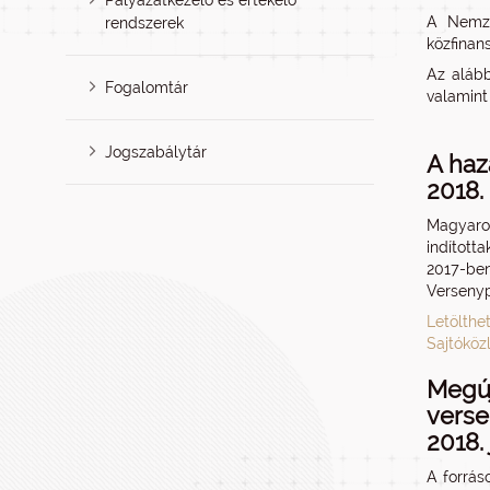
Pályázatkezelő és értékelő
A Nemzet
rendszerek
közfinan
Az alább
Fogalomtár
valamint
Jogszabálytár
A haz
2018.
Magyaror
indított
2017-ben
Versenyp
Letölthe
Sajtóköz
Megú
verse
2018.
A forrás