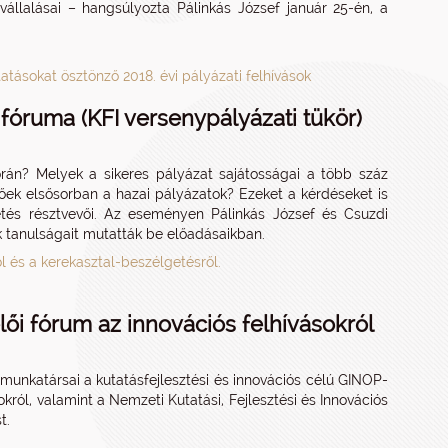
állalásai – hangsúlyozta Pálinkás József január 25-én, a
atásokat ösztönző 2018. évi pályázati felhívások
fóruma (KFI versenypályázati tükör)
orán? Melyek a sikeres pályázat sajátosságai a több száz
tőek elsősorban a hazai pályázatok? Ezeket a kérdéseket is
getés résztvevői. Az eseményen Pálinkás József és Csuzdi
k tanulságait mutatták be előadásaikban.
l és a kerekasztal-beszélgetésről.
lői fórum az innovációs felhívásokról
 munkatársai a kutatásfejlesztési és innovációs célú GINOP-
ról, valamint a Nemzeti Kutatási, Fejlesztési és Innovációs
t.