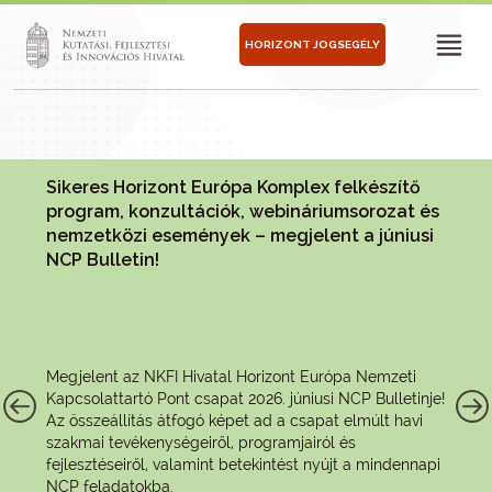
HORIZONT JOGSEGÉLY
Sikeres Horizont Európa Komplex felkészítő
program, konzultációk, webináriumsorozat és
nemzetközi események – megjelent a júniusi
NCP Bulletin!
Megjelent az NKFI Hivatal Horizont Európa Nemzeti
Kapcsolattartó Pont csapat 2026. júniusi NCP Bulletinje!
Az összeállítás átfogó képet ad a csapat elmúlt havi
szakmai tevékenységeiről, programjairól és
fejlesztéseiről, valamint betekintést nyújt a mindennapi
NCP feladatokba.