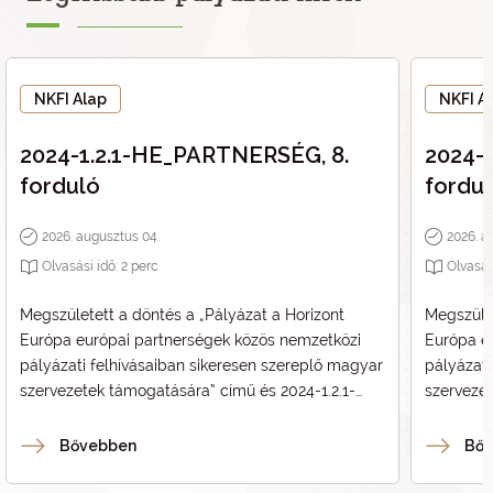
NKFI Alap
NKFI A
2024-1.2.1-HE_PARTNERSÉG, 8.
2024-
forduló
fordu
2026. augusztus 04.
2026. a
Olvasási idő:
2
perc
Olvasás
Megszületett a döntés a „
Pályázat a Horizont
Megszület
Európa európai partnerségek közös nemzetközi
Európa e
pályázati felhívásaiban sikeresen szereplő magyar
pályázati
szervezetek támogatására
” című és 2024-1.2.1-
szerveze
HE_PARTNERSÉG kódszámú pályázat
HE_PART
vonatkozásában.
vonatkoz
Bővebben
Bő