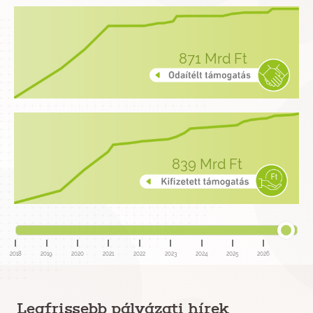
871
Mrd Ft
839
Mrd Ft
2018
2019
2020
2021
2022
2023
2024
2025
2026
Legfrissebb pályázati hírek