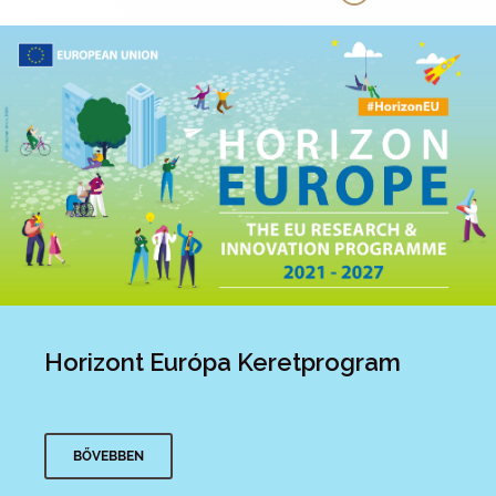
természeti csapások esetén kálium-ferrát
alkalmazásával a szakemberek már a helyszínen
gyorsan fertőtleníthetnék az ivóvizet.
Horizont Európa Keretprogram
BŐVEBBEN