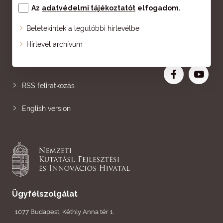
Az
adatvédelmi tájékoztatót
elfogadom.
Beletekintek a legutóbbi hírlevélbe
Oldaltérkép
Hírlevél archívum
Nagyobb betű
RSS feliratkozás
English version
Ügyfélszolgálat
1077 Budapest, Kéthly Anna tér 1.