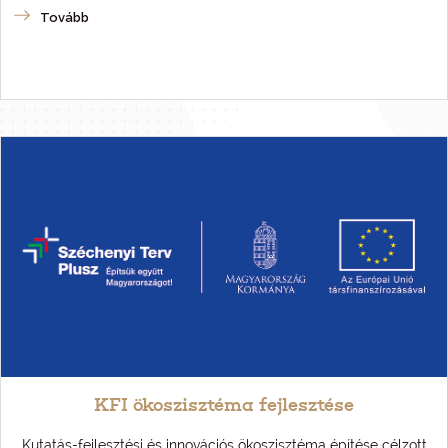
Tovább
KFI ökoszisztéma fejlesztése
Kutatás-fejlesztési és innovációs ökoszisztéma építése célzott