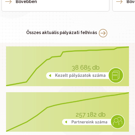
Bővebben
Bőv
Összes aktuális pályázati felhívás
38 685
db
257 182
db