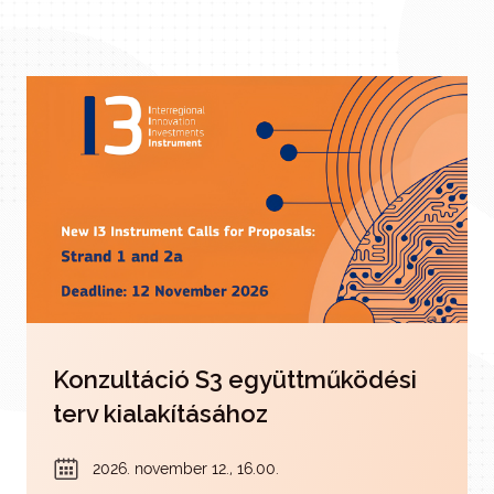
gazdasági vezető) szakembereket, - akik itthon,
projektku
vagy határainkon túl - a természettudományos
szakterületek valamelyikén:
Konzultáció S3 együttműködési
terv kialakításához
2026. november 12., 16.00.