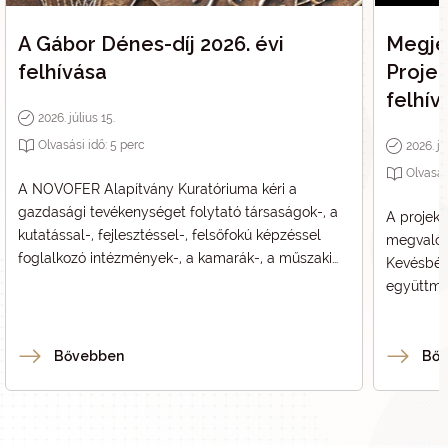
A Gábor Dénes-díj 2026. évi
Megje
felhívása
Proje
felhív
2026. július 15.
Olvasási idő:
5
perc
2026. jú
Olvasás
A NOVOFER Alapítvány Kuratóriuma kéri a
gazdasági tevékenységet folytató társaságok-, a
A projek
kutatással-, fejlesztéssel-, felsőfokú képzéssel
megvalósu
foglalkozó intézmények-, a kamarák-, a műszaki
Kevésbé 
és természet-tudományi egyesületek-, a szakmai
együttmű
vagy érdekvédelmi szervezetek ill. szövetségek
amelyek m
vezetőit, továbbá a Gábor Dénes-díjjal korábban
Projektme
kitüntetett szakembereket, hogy jelöljék
teljesítm
Bővebben
Bő
(terjesszék fel) GÁBOR DÉNES-díjra azokat az
bemutass
általuk szakmailag ismert, kreatív, innovatív,
projektme
jelenleg is tevékeny, az innovációt aktívan művelő
megvalós
magyar (kutató, fejlesztő, feltaláló, műszaki-
projektm