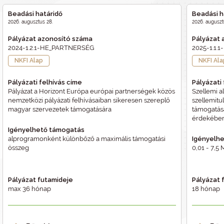
Beadási határidő
Beadási h
2026. augusztus 28.
2026. auguszt
Pályázat azonosító száma
Pályázat 
2024-1.2.1-HE_PARTNERSÉG
2025-1.1.
NKFI Alap
NKFI Al
Pályázati felhívás címe
Pályázati
Pályázat a Horizont Európa európai partnerségek közös
Szellemi a
nemzetközi pályázati felhívásaiban sikeresen szereplő
szellemit
magyar szervezetek támogatására
támogatás
érdekébe
Igényelhető támogatás
alprogramonként különbőző a maximális támogatási
Igényelh
összeg
0,01 - 7,5 
Pályázat futamideje
Pályázat 
max 36 hónap
18 hónap