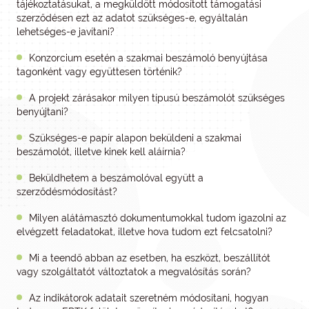
tájékoztatásukat, a megküldött módosított támogatási
szerződésen ezt az adatot szükséges-e, egyáltalán
lehetséges-e javítani?
Konzorcium esetén a szakmai beszámoló benyújtása
tagonként vagy együttesen történik?
A projekt zárásakor milyen típusú beszámolót szükséges
benyújtani?
Szükséges-e papír alapon beküldeni a szakmai
beszámolót, illetve kinek kell aláírnia?
Beküldhetem a beszámolóval együtt a
szerződésmódosítást?
Milyen alátámasztó dokumentumokkal tudom igazolni az
elvégzett feladatokat, illetve hova tudom ezt felcsatolni?
Mi a teendő abban az esetben, ha eszközt, beszállítót
vagy szolgáltatót változtatok a megvalósítás során?
Az indikátorok adatait szeretném módosítani, hogyan