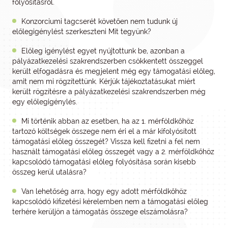
folyósításról.
Konzorciumi tagcserét követően nem tudunk új
előlegigénylést szerkeszteni Mit tegyünk?
Előleg igénylést egyet nyújtottunk be, azonban a
pályázatkezelési szakrendszerben csökkentett összeggel
került elfogadásra és megjelent még egy támogatási előleg,
amit nem mi rögzítettünk. Kérjük tájékoztatásukat miért
került rögzítésre a pályázatkezelési szakrendszerben még
egy előlegigénylés.
Mi történik abban az esetben, ha az 1. mérföldkőhöz
tartozó költségek összege nem éri el a már kifolyósított
támogatási előleg összegét? Vissza kell fizetni a fel nem
használt támogatási előleg összegét vagy a 2. mérföldkőhöz
kapcsolódó támogatási előleg folyósítása során kisebb
összeg kerül utalásra?
Van lehetőség arra, hogy egy adott mérföldkőhöz
kapcsolódó kifizetési kérelemben nem a támogatási előleg
terhére kerüljön a támogatás összege elszámolásra?