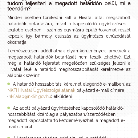
tudom teljesíteni a megadott határidőn belül, mi a
teendőm?
Minden esetben törekedni kell a Hivatal által megszabott
határidők betartására, mivel a kapcsolódó ügyintézések –
legtöbb esetben – számos egymásra épülő folyamat részét
képezik, így bármely csúszás az ügyintézés elhúzódását
okozhatja.
Természetesen adódhatnak olyan körülmények, amelyek a
megszabott határidők betartását nem teszik lehetővé. Ezt
még a határidő lejáratát megelőzően szükséges jelezni a
Hivatal felé, a határidő meghosszabbítását kérelmezve az
alábbiak szerint:
A határidő hosszabbítási kérelmet elegendő e-mailben, az
NKFI Hivatal Ügyfélszolgálatának
pályázati e-mail címére
(
nkfialap@nkfih.gov.hu
) elküldeni.
Az adott pályázati ügyintézéshez kapcsolódó határidő-
hosszabbítást kizárólag a pályázatban/szerződésben
megadott kapcsolattartó kezdeményezheti a megadott e-
mail címéről.