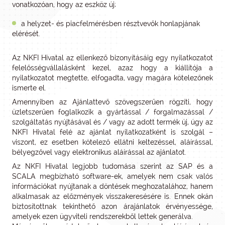
vonatkozóan, hogy az eszköz új;
a helyzet- és piacfelmérésben résztvevők honlapjának
elérését.
Az NKFI Hivatal az ellenkező bizonyításáig egy nyilatkozatot
felelősségvállalásként kezel, azaz hogy a kiállítója a
nyilatkozatot megtette, elfogadta, vagy magára kötelezőnek
ismerte el.
Amennyiben az Ajánlattevő szövegszerűen rögzíti, hogy
üzletszerűen foglalkozik a gyártással / forgalmazással /
szolgáltatás nyújtásával és / vagy az adott termék új, úgy az
NKFI Hivatal felé az ajánlat nyilatkozatként is szolgál –
viszont, ez esetben kötelező ellátni keltezéssel, aláírással,
bélyegzővel vagy elektronikus aláírással az ajánlatot.
Az NKFI Hivatal legjobb tudomása szerint az SAP és a
SCALA megbízható software-ek, amelyek nem csak valós
információkat nyújtanak a döntések meghozatalához, hanem
alkalmasak az előzmények visszakeresésére is. Ennek okán
biztosítottnak tekinthető azon árajánlatok érvényessége,
amelyek ezen ügyviteli rendszerekből lettek generálva.