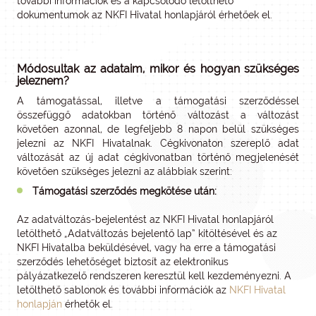
további információk és a kapcsolódó letölthető
dokumentumok az NKFI Hivatal honlapjáról érhetőek el.
Módosultak az adataim, mikor és hogyan szükséges
jeleznem?
A támogatással, illetve a támogatási szerződéssel
összefüggő adatokban történő változást a változást
követően azonnal, de legfeljebb 8 napon belül szükséges
jelezni az NKFI Hivatalnak. Cégkivonaton szereplő adat
változását az új adat cégkivonatban történő megjelenését
követően szükséges jelezni az alábbiak szerint:
Támogatási szerződés megkötése után:
Az adatváltozás-bejelentést az NKFI Hivatal honlapjáról
letölthető „Adatváltozás bejelentő lap” kitöltésével és az
NKFI Hivatalba beküldésével, vagy ha erre a támogatási
szerződés lehetőséget biztosít az elektronikus
pályázatkezelő rendszeren keresztül kell kezdeményezni. A
letölthető sablonok és további információk az
NKFI Hivatal
honlapján
érhetők el.