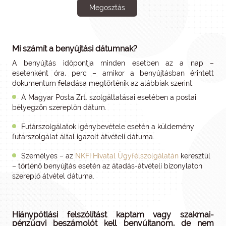
Megosztás
Mi számít a benyújtási dátumnak?
A benyújtás időpontja minden esetben az a nap –
esetenként óra, perc – amikor a benyújtásban érintett
dokumentum feladása megtörténik az alábbiak szerint:
A Magyar Posta Zrt. szolgáltatásai esetében a postai
bélyegzőn szereplőn dátum.
Futárszolgálatok igénybevétele esetén a küldemény
futárszolgálat által igazolt átvételi dátuma.
Személyes – az
NKFI Hivatal Ügyfélszolgálatán
keresztül
– történő benyújtás esetén az átadás-átvételi bizonylaton
szereplő átvétel dátuma.
Hiánypótlási felszólítást kaptam vagy szakmai-
pénzügyi beszámolót kell benyújtanom, de nem