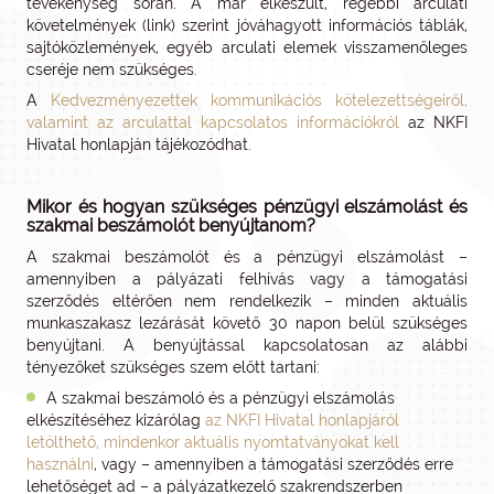
tevékenység során. A már elkészült, régebbi arculati
követelmények (link) szerint jóváhagyott információs táblák,
sajtóközlemények, egyéb arculati elemek visszamenőleges
cseréje nem szükséges.
A
Kedvezményezettek kommunikációs kötelezettségeiről,
valamint az arculattal kapcsolatos információkról
az NKFI
Hivatal honlapján tájékozódhat.
Mikor és hogyan szükséges pénzügyi elszámolást és
szakmai beszámolót benyújtanom?
A szakmai beszámolót és a pénzügyi elszámolást –
amennyiben a pályázati felhívás vagy a támogatási
szerződés eltérően nem rendelkezik – minden aktuális
munkaszakasz lezárását követő 30 napon belül szükséges
benyújtani. A benyújtással kapcsolatosan az alábbi
tényezőket szükséges szem előtt tartani:
A szakmai beszámoló és a pénzügyi elszámolás
elkészítéséhez kizárólag
az NKFI Hivatal honlapjáról
letölthető, mindenkor aktuális nyomtatványokat kell
használni
, vagy – amennyiben a támogatási szerződés erre
lehetőséget ad – a pályázatkezelő szakrendszerben