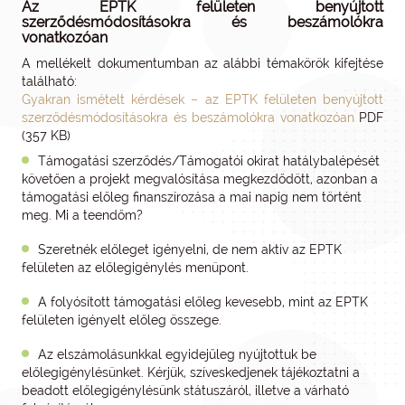
Az EPTK felületen benyújtott
szerződésmódosításokra és beszámolókra
vonatkozóan
A mellékelt dokumentumban az alábbi témakörök kifejtése
található:
Gyakran ismételt kérdések – az EPTK felületen benyújtott
szerződésmódosításokra és beszámolókra vonatkozóan
PDF
(357 KB)
Támogatási szerződés/Támogatói okirat hatálybalépését
követően a projekt megvalósítása megkezdődött, azonban a
támogatási előleg finanszírozása a mai napig nem történt
meg. Mi a teendőm?
Szeretnék előleget igényelni, de nem aktív az EPTK
felületen az előlegigénylés menüpont.
A folyósított támogatási előleg kevesebb, mint az EPTK
felületen igényelt előleg összege.
Az elszámolásunkkal egyidejűleg nyújtottuk be
előlegigénylésünket. Kérjük, szíveskedjenek tájékoztatni a
beadott előlegigénylésünk státuszáról, illetve a várható