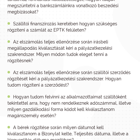
megszüntetni a bankszámláinkra vonatkozó beszedési
megbízásokat?
Szállítói finanszírozás keretében hogyan szükséges
rögzíteni a számlát az EPTK felületen?
Az elszámolás teljes ellenőrzése során írásbeli
megállapodás kiválasztását kéri a pályázatkezelési
szakrendszer. Milyen módon tudok eleget tenni a
rögzítésnek?
Az elszámolás teljes ellenőrzése során szállítói szerződés
rögzítését kéri a pályázatkezelési szakrendszer. Hogyan
tudom rögzíteni a szerződést?
Hogyan tudom felvinni az alkalmazottaimat szállítóként
tekintettel arra, hogy nem rendelkeznek adószámmal, illetve
milyen gazdálkodási forma kódot kell kiválasztanom
magánszemély esetén?
A bérek rögzítése során milyen dátumot kell
kiválasztanom a Bizonylat kelte, Teljesítés dátuma, illetve a