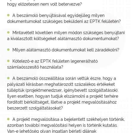
hogy előzetesen nem volt betervezve?
A beszámoló benyújtásával egyidejűleg milyen
dokumentumokat szükséges beküldeni az EPTK felületén?
Mintavételt követően milyen módon szükséges benyújtani
a kiválasztott költségeket alátámasztó dokumentumokat?
Milyen alátámasztó dokumentumokat kell záradékolni?
Kötelező-e az EPTK felületen legenerálható
számlaösszesítő használata?
A beszámoló összeállítása során vettük észre, hogy a
pályázati kiírásban meghatározott százalékos értékeket
túlléptük (projektmenedzser, igénybevett szolgáltatások).
Ilyen esetben, hogyan tudjuk elszámolni a projekt terhére
fordított bérköltséget, illetve a projekt megvalósításához
beszerzett szolgáltatásokat?
A projekt megvalósítása a bejelentett székhelyen történik,
azonban további megvalósítási helyen is történik kutatás.
Van-e lehetőség olyan ingatlan bérleti díjának