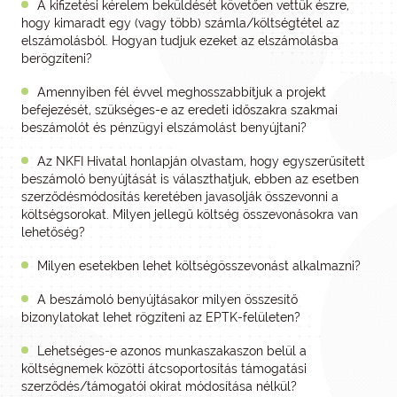
A kifizetési kérelem beküldését követően vettük észre,
hogy kimaradt egy (vagy több) számla/költségtétel az
elszámolásból. Hogyan tudjuk ezeket az elszámolásba
berögzíteni?
Amennyiben fél évvel meghosszabbítjuk a projekt
befejezését, szükséges-e az eredeti időszakra szakmai
beszámolót és pénzügyi elszámolást benyújtani?
Az NKFI Hivatal honlapján olvastam, hogy egyszerűsített
beszámoló benyújtását is választhatjuk, ebben az esetben
szerződésmódosítás keretében javasolják összevonni a
költségsorokat. Milyen jellegű költség összevonásokra van
lehetőség?
Milyen esetekben lehet költségösszevonást alkalmazni?
A beszámoló benyújtásakor milyen összesítő
bizonylatokat lehet rögzíteni az EPTK-felületen?
Lehetséges-e azonos munkaszakaszon belül a
költségnemek közötti átcsoportosítás támogatási
szerződés/támogatói okirat módosítása nélkül?