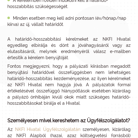
A kérelemben röviden indokolni kell a határidő-
hosszabbítás szükségességét.
Minden esetben meg kell adni pontosan (év/hónap/nap
kiírva) az új, vállalt határidőt.
A határidő-hosszabbítási kérelmeket az NKFI Hivatal
egyedileg elbírálja és dönt a jóváhagyásáról vagy az
elutasításáról, melynek eredményéről válasz e-mailben
értesítik a kérelem benyújtóját.
Fontos megjegyezni, hogy a pályázati kiírásban megadott
benyújtási határidővel összefüggésben nem lehetséges
határidő-hosszabbítás kezdeményezése, az ilyen kérelmeket
az NKFI Hivatal nem hagyja jóvá. A pályázatok formai
értékelésével összefüggő hiánypótlások esetében kizárólag
a pályázó önhibáján kívüli okok miatt szükséges határidő-
hosszabbításokat bírálja el a Hivatal.
Személyesen mivel kereshetem az Ügyfélszolgálatot?
Az
NKFI Hivatal Ügyfélszolgálatán
személyesen, kizárólag
az NKFI Alapból (hazai, azaz költségvetési forrásból)