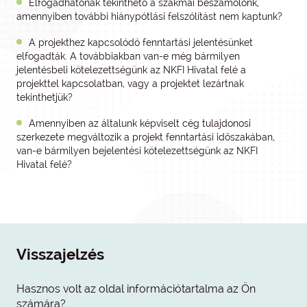
Elfogadhatónak tekinthető a szakmai beszámolónk,
amennyiben további hiánypótlási felszólítást nem kaptunk?
A projekthez kapcsolódó fenntartási jelentésünket
elfogadták. A továbbiakban van-e még bármilyen
jelentésbeli kötelezettségünk az NKFI Hivatal felé a
projekttel kapcsolatban, vagy a projektet lezártnak
tekinthetjük?
Amennyiben az általunk képviselt cég tulajdonosi
szerkezete megváltozik a projekt fenntartási időszakában,
van-e bármilyen bejelentési kötelezettségünk az NKFI
Hivatal felé?
Visszajelzés
Hasznos volt az oldal információtartalma az Ön
számára?