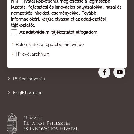
NKFI Hivatal közvetlenül megkeresse a legfrissebb
kutatási, fejlesztési és innovációs pályázatokkal, hazai és
nemzetközi hírekkel, eseményekkel. További
információkért, kérjük, olvassa el az
adatkezelési
tájékoztatót
.
Az
adatvédelmi tájékoztatót
elfogadom.
Beletekintek a legutóbbi hírlevélbe
Oldaltérkép
Hírlevél archívum
Nagyobb betű
RSS feliratkozás
English version