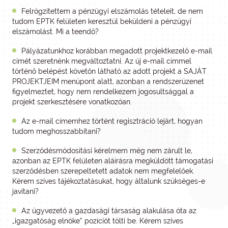
Felrögzítettem a pénzügyi elszámolás tételeit, de nem
tudom EPTK felületen keresztül beküldeni a pénzügyi
elszámolást. Mi a teendő?
Pályázatunkhoz korábban megadott projektkezelő e-mail
címét szeretnénk megváltoztatni. Az új e-mail címmel
történő belépést követőn látható az adott projekt a SAJÁT
PROJEKTJEIM menüpont alatt, azonban a rendszerüzenet
figyelmeztet, hogy nem rendelkezem jogosultsággal a
projekt szerkesztésére vonatkozóan.
Az e-mail címemhez történt regisztráció lejárt, hogyan
tudom meghosszabbítani?
Szerződésmódosítási kérelmem még nem zárult le,
azonban az EPTK felületen aláírásra megküldött támogatási
szerződésben szerepeltetett adatok nem megfelelőek.
Kérem szíves tájékoztatásukat, hogy általunk szükséges-e
javítani?
Az ügyvezető a gazdasági társaság alakulása óta az
„igazgatóság elnöke” pozíciót tölti be. Kérem szíves