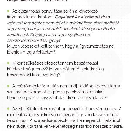
kiegyenlítés dátuma mezőkben?
Az elszámolás benyújtása során a következő
figyelmeztetést kaptam:
Figyelem! Az elszámolásban
igényelt támogatás nem éri el a minimálisan elszámolható-
vagy meghaladja a mérföldkövenként átcsoportosítható
korlátozást. Kérjük, javítsa vagy nyújtson be
szerződésmódosítási igényt.
Milyen lépéseket kell tennem, hogy a figyelmeztetés ne
jelenjen meg a felületen?
Mikor szükséges eleget tennem beszámolási
kötelezettségemnek? Milyen dátumtól keletkezik a
beszámolási kötelezettség?
A mérföldkő lejárta után nem tudjuk időben benyújtani a
szakmai beszámolót és pénzügyi elszámolásunkat.
Lehetőség van-e hosszabbítást kérni a benyújtásra?
Az EPTK felületen korábban benyújtott beszámolónkra /
módosítási igényünkre vonatkozóan hiánypótlásra kaptunk
felszólítást. A szabadságolások miatt a megadott határidőt
nem tudjuk tartani, van-e lehetőség határidő hosszabbításra.