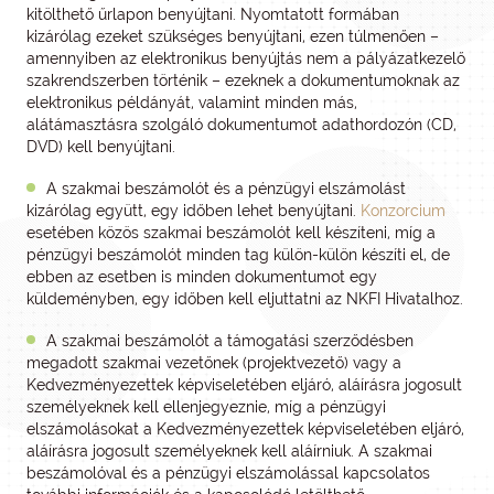
kitölthető űrlapon benyújtani. Nyomtatott formában
kizárólag ezeket szükséges benyújtani, ezen túlmenően –
amennyiben az elektronikus benyújtás nem a pályázatkezelő
szakrendszerben történik – ezeknek a dokumentumoknak az
elektronikus példányát, valamint minden más,
alátámasztásra szolgáló dokumentumot adathordozón (CD,
DVD) kell benyújtani.
A szakmai beszámolót és a pénzügyi elszámolást
kizárólag együtt, egy időben lehet benyújtani.
Konzorcium
esetében közös szakmai beszámolót kell készíteni, míg a
pénzügyi beszámolót minden tag külön-külön készíti el, de
ebben az esetben is minden dokumentumot egy
küldeményben, egy időben kell eljuttatni az NKFI Hivatalhoz.
A szakmai beszámolót a támogatási szerződésben
megadott szakmai vezetőnek (projektvezető) vagy a
Kedvezményezettek képviseletében eljáró, aláírásra jogosult
személyeknek kell ellenjegyeznie, míg a pénzügyi
elszámolásokat a Kedvezményezettek képviseletében eljáró,
aláírásra jogosult személyeknek kell aláírniuk. A szakmai
beszámolóval és a pénzügyi elszámolással kapcsolatos