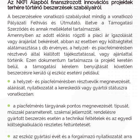
Az NKFI Alapból finanszírozott innovációs projektek
terhére történő beszerzések szabályairól
A beszerzésekre vonatkozó szabályokat mindig a vonatkozó
Pályázati Felhívás és Útmutató, illetve a Támogatási
Szerződés és annak mellékletei tartalmazzák.
Amennyiben az adott előírás rögzíti a piaci ár igazolását
vagy árajánlat bekérését, abban az esetben egy költségtétel
alátámasztása 1 db érvényes, a helyzet- és piacfelmérésben
résztvevő által kiállított tájékoztatással, vagy ajánlattal
történik. Ezen dokumentum tartalmazza (a projekt keretén
belül, a támogatási kérelem benyújtását követően
beszerzésre kerülő új eszköz esetén) például:
a helyzet- és piacfelmérésben résztvevők megnevezését,
aláírását, nyilatkozatát a kereskedői vagy gyártói státuszra
vonatkozóan;
a piacfelmérés tárgyának pontos megnevezését; típusát,
műszaki paramétereit, szakmai jellemzőit, rendelésre
gyártott beszerzés esetén a technikai feltételek és az egyedi
költségkalkuláció részletes feltüntetését;
az eszköz gyártási évét és a forgalmazó nyilatkozatát arra