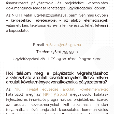
finanszírozott pályázatokkal és projektekkel kapcsolatos
dokumentumok leadása lehetséges, ügyfélfogadási időben.
Az NKFI Hivatal Ügyfélszolgálatával bármilyen más ügyben
– kérdésekkel, felvetésekkel – az alábbi elérhetőségek
valamelyikén, telefonon és e-mailen keresztül lehet felvenni
a kapcsolatot.
E-mail:
nkfialap@nkfih.gov.hu
Telefon: +36 (1) 795 9500
Ügyfélfogadási idő: H-CS 09:00-16:00; P 09:00-12:00
Hol találom meg a pályázatok végrehajtásához
alkalmazható arculati követelményeket, illetve milyen
arculati követelmények vonatkoznak a pályázatomra?
Az
NKFI Hivatal egységes arculati követelményeket
határozott meg az
NKFI Alapból
megvalósuló kutatás-
fejlesztési és innovációs programokhoz, projektekhez. Ezeket
az arculati követelményeket kell alkalmazni minden
folyamatban lévő projekttel kapcsolatos kommunikációs