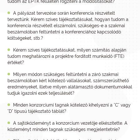
tudom az EPTK felületen rögzíteni a módosításokat?
A pályázat tervezése során konferencia részvételt
terveztünk. Kérem szíves tájékoztatásukat, hogyan tudom a
konferencia részvételt elszámolni, szükséges-e a szakmai
beszámolóban feltüntetni a konferenciához kapcsolódó
költségeket, stb.?
Kérem szíves tájékoztatásukat, milyen számítás alapján
tudom meghatározni a projektre fordított munkaidő (FTE)
értéket?
Milyen módon szükséges feltüntetni a záró szakmai
beszámolóban kért kötelező vállalásokat, számszerűsíthető
eredményeket, illetve milyen alátámasztó dokumentumokkal
tudjuk igazolni ezek teljesülését?
Minden konzorciumi tagnak kötelező kihelyezni a "C" vagy
"D" típusú tájékoztató táblát?
A sajtóközleményt a konzorcium vezetője elkészítette. A
közleményt minden tagnak szükséges megjelentetnie?