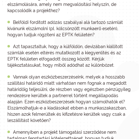
elszámolására, amely nem megvalósítási helyszín, de
kapcsolódik a projekthez?
Belföldi fordított adózás szabályai alá tartozó számlát
kívánunk elszámolni (pl. kölcsönzött munkaerő esetén),
hogyan tudjuk rögzíteni az EPTK felületén?
Azt tapasztaltuk, hogy a külföldön, devizában kiállított
számlák esetén eltérés mutatkozott a kiegyenlítés és az
EPTK felületen elfogadott összeg között. Kérjük
tájékoztatásukat, hogy miből adódhat az különbözet.
Vannak olyan eszközbeszerzéseink, melyek a hosszabb
szállítási határidő miatt várhatóan nem fognak a megadott
határidőig teljesülni, de részben vagy egészben pénzügyileg
rendezésre kerültek a partnerrel történt megállapodás
alapján. Ezen eszközbeszerzések hogyan számolhatók el?
Elszámolhatjuk-e a kiadásokat ebben a munkaszakaszban,
hiszen azok felmerültek és kifizetésre kerültek vagy csak a
leszállítást követően?
Amennyiben a projekt támogatási szerződése nem
tartalmaz fenntartási kötelezettséget, hogyan tudjuk