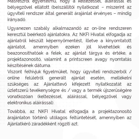
Másrészről egyértelmű, hogy a keltezéssel, aláírással és
bélyegzővel ellátott (be)szállítói nyilatkozat – miszerint az
ügyviteli rendszer által generált árajánlat érvényes – mindig
irányadó.
Ugyanezen szabály alkalmazandó az on-line rendszeren
keresztül beérkező ajánlatokra. Az NKFI Hivatal elfogadja az
ajánlatról készült képernyőmentést, illetve a kinyomtatott
ajánlatot, amennyiben ezeken jól kivehetőek és
beazonosíthatóak a felek, az ajánlat tárgya és értéke, a
projektazonosító, valamint a printscreen avagy nyomtatás
készítésének dátuma.
Viszont felhívjuk figyelmüket, hogy ügyviteli rendszerből /
online felületről generált ajánlat esetén, mellékelni
szükséges az Ajánlattevő kifejezett nyilatkozatát az
üzletszerű tevékenységre és / vagy a termék újszerűségére
vonatkozóan (keltezéssel, aláírással, bélyegzővel vagy
elektronikus aláírással).
Továbbá, az NKFI Hivatal elfogadja a projektazonosító
árajánlaton történő utólagos feltüntetését, amennyiben az
Ajánlatkérő záradékként rögzíti azt.