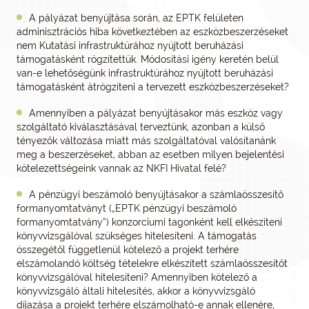
A pályázat benyújtása során, az EPTK felületen
adminisztrációs hiba következtében az eszközbeszerzéseket
nem Kutatási infrastruktúrához nyújtott beruházási
támogatásként rögzítettük. Módosítási igény keretén belül
van-e lehetőségünk infrastruktúrához nyújtott beruházási
támogatásként átrögzíteni a tervezett eszközbeszerzéseket?
Amennyiben a pályázat benyújtásakor más eszköz vagy
szolgáltató kiválasztásával terveztünk, azonban a külső
tényezők változása miatt más szolgáltatóval valósítanánk
meg a beszerzéseket, abban az esetben milyen bejelentési
kötelezettségeink vannak az NKFI Hivatal felé?
A pénzügyi beszámoló benyújtásakor a számlaösszesítő
formanyomtatványt („EPTK pénzügyi beszámoló
formanyomtatvány”) konzorciumi tagonként kell elkészíteni
könyvvizsgálóval szükséges hitelesíteni. A támogatás
összegétől függetlenül kötelező a projekt terhére
elszámolandó költség tételekre elkészített számlaösszesítőt
könyvvizsgálóval hitelesíteni? Amennyiben kötelező a
könyvvizsgáló általi hitelesítés, akkor a könyvvizsgáló
díjazása a projekt terhére elszámolható-e annak ellenére,