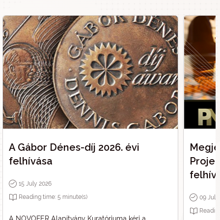
A Gábor Dénes-díj 2026. évi
Megje
felhívása
Proje
felhív
15 July 2026
Reading time:
5
minute(s)
09 July
Readin
A NOVOFER Alapítvány Kuratóriuma kéri a