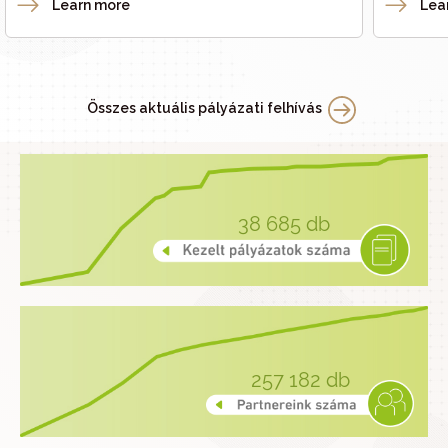
Learn more
Lea
Összes aktuális pályázati felhívás
38 685
db
257 182
db