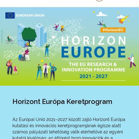
természeti csapások esetén kálium-ferrát
alkalmazásával a szakemberek már a helyszínen
gyorsan fertőtleníthetnék az ivóvizet.
Horizont Európa Keretprogram
Az Európai Unió 2021–2027 között zajló Horizont Európa
kutatási és innovációs keretprogramjának égisze alatt
számos pályázati lehetőség válik elérhetővé az egyéni
kutatói kiválóság, az áttörést hozó innovációk és a