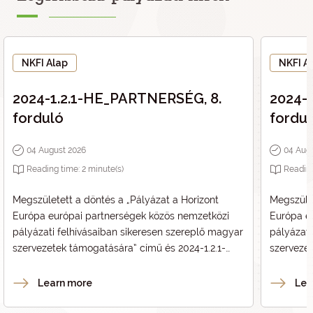
NKFI Alap
NKFI A
2024-1.2.1-HE_PARTNERSÉG, 8.
2024-
forduló
fordu
04 August 2026
04 Aug
Reading time:
2
minute(s)
Readin
Megszületett a döntés a „
Pályázat a Horizont
Megszület
Európa európai partnerségek közös nemzetközi
Európa e
pályázati felhívásaiban sikeresen szereplő magyar
pályázati
szervezetek támogatására
” című és 2024-1.2.1-
szerveze
HE_PARTNERSÉG kódszámú pályázat
HE_PART
vonatkozásában.
vonatkoz
Learn more
Lea