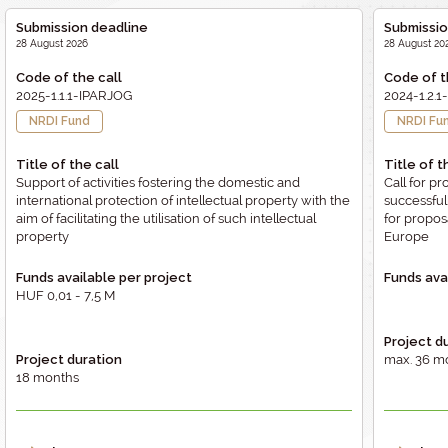
Submission deadline
Submissio
28 August 2026
28 August 20
Code of the call
Code of t
2025-1.1.1-IPARJOG
2024-1.2
NRDI Fund
NRDI Fu
Title of the call
Title of t
Support of activities fostering the domestic and
Call for p
international protection of intellectual property with the
successfull
aim of facilitating the utilisation of such intellectual
for propos
property
Europe
Funds available per project
Funds ava
HUF 0,01 - 7,5 M
Project d
Project duration
max. 36 m
18 months