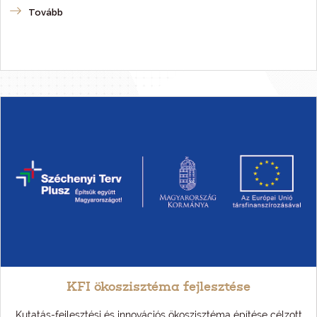
Tovább
KFI ökoszisztéma fejlesztése
Kutatás-fejlesztési és innovációs ökoszisztéma építése célzott