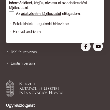
információkért, kérjük, olvassa el az
adatkezelési
tájékoztatót
.
Az
adatvédelmi tájékoztatót
elfogadom.
Beletekintek a legutóbbi hírlevélbe
Oldaltérkép
Hírlevél archívum
Nagyobb betű
RSS feliratkozás
English version
Ügyfélszolgálat