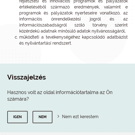
fejlesztési és innovációs programok és pályázatok
értékeléséből származó eredmények, valamint e
programok és pályázatok nyerteseire vonatkozó, az
információs önrendelkezési jogról és az
információszabadságról szóló törvény szerint
közérdekű adatnak minősülő adatok nyilvánosságáról,
működteti a tevékenységéhez kapcsolódó adatbázist
és nyilvántartási rendszert.
Visszajelzés
Hasznos volt az oldal információtartalma az Ön
számára?
Nem ezt kerestem
IGEN
NEM