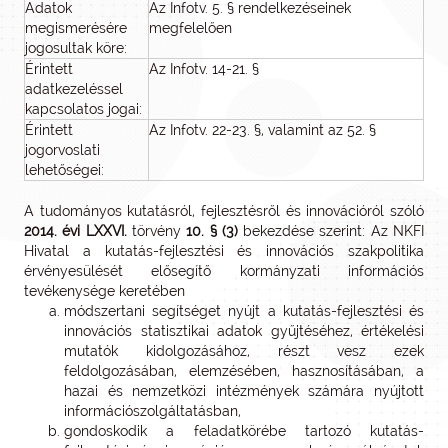
Adatok
Az Infotv. 5. § rendelkezéseinek
megismerésére
megfelelően
jogosultak köre:
Érintett
Az Infotv. 14-21. §
adatkezeléssel
kapcsolatos jogai:
Érintett
Az Infotv. 22-23. §, valamint az 52. §
jogorvoslati
lehetőségei:
A tudományos kutatásról, fejlesztésről és innovációról szóló
2014. évi LXXVI.
törvény
10. § (3)
bekezdése szerint: Az NKFI
Hivatal a kutatás-fejlesztési és innovációs szakpolitika
érvényesülését elősegítő kormányzati információs
tevékenysége keretében
módszertani segítséget nyújt a kutatás-fejlesztési és
innovációs statisztikai adatok gyűjtéséhez, értékelési
mutatók kidolgozásához, részt vesz ezek
feldolgozásában, elemzésében, hasznosításában, a
hazai és nemzetközi intézmények számára nyújtott
információszolgáltatásban,
gondoskodik a feladatkörébe tartozó kutatás-