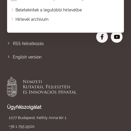
Beletekintek a legutóbbi hírlevélbe
Oldaltérkép
Hírlevél archívum
Nagyobb betű
RSS feliratkozás
English version
Ügyfélszolgálat
1077 Budapest, Kéthly Anna tér 1.
+36 1 795 9500