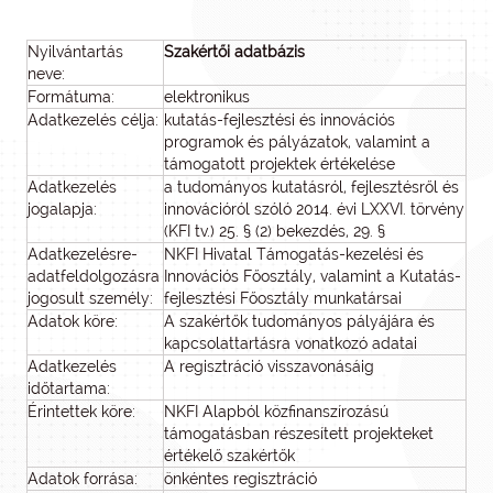
Nyilvántartás
Szakértői adatbázis
neve:
Formátuma:
elektronikus
Adatkezelés célja:
kutatás-fejlesztési és innovációs
programok és pályázatok, valamint a
támogatott projektek értékelése
Adatkezelés
a tudományos kutatásról, fejlesztésről és
jogalapja:
innovációról szóló 2014. évi LXXVI. törvény
(KFI tv.) 25. § (2) bekezdés, 29. §
Adatkezelésre-
NKFI Hivatal Támogatás-kezelési és
adatfeldolgozásra
Innovációs Főosztály, valamint a Kutatás-
jogosult személy:
fejlesztési Főosztály munkatársai
Adatok köre:
A szakértők tudományos pályájára és
kapcsolattartásra vonatkozó adatai
Adatkezelés
A regisztráció visszavonásáig
időtartama:
Érintettek köre:
NKFI Alapból közfinanszírozású
támogatásban részesített projekteket
értékelő szakértők
Adatok forrása:
önkéntes regisztráció