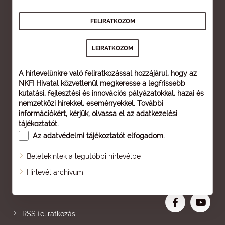
A hírlevelünkre való feliratkozással hozzájárul, hogy az
NKFI Hivatal közvetlenül megkeresse a legfrissebb
kutatási, fejlesztési és innovációs pályázatokkal, hazai és
nemzetközi hírekkel, eseményekkel. További
információkért, kérjük, olvassa el az
adatkezelési
tájékoztatót
.
Az
adatvédelmi tájékoztatót
elfogadom.
Beletekintek a legutóbbi hírlevélbe
Oldaltérkép
Hírlevél archívum
Nagyobb betű
RSS feliratkozás