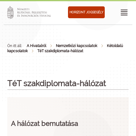
HORIZONT JOGSEGÉLY
Ön itt áll:
A Hivatalról
Nemzetközi kapcsolatok
Kétoldalú
kapcsolatok
TéT szakdiplomata-hálózat
TéT szakdiplomata-hálózat
A hálózat bemutatása