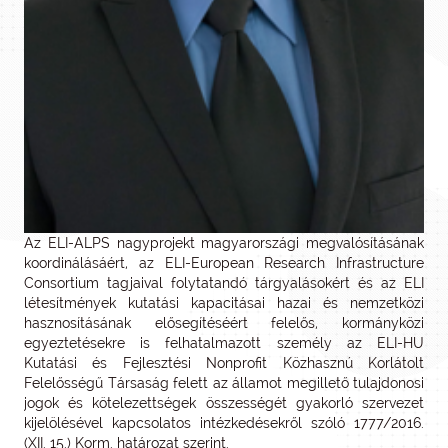
Az ELI-ALPS nagyprojekt magyarországi megvalósításának
koordinálásáért, az ELI-European Research Infrastructure
Consortium tagjaival folytatandó tárgyalásokért és az ELI
létesítmények kutatási kapacitásai hazai és nemzetközi
hasznosításának elősegítéséért felelős, kormányközi
egyeztetésekre is felhatalmazott személy az ELI-HU
Kutatási és Fejlesztési Nonprofit Közhasznú Korlátolt
Felelősségű Társaság felett az államot megillető tulajdonosi
jogok és kötelezettségek összességét gyakorló szervezet
kijelölésével kapcsolatos intézkedésekről szóló 1777/2016.
(XII. 15.) Korm. határozat szerint.