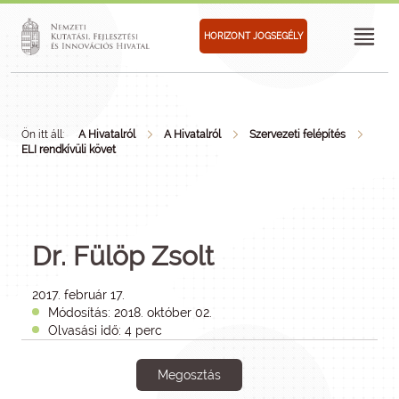
HORIZONT JOGSEGÉLY
Ön itt áll:
A Hivatalról
A Hivatalról
Szervezeti felépítés
ELI rendkívüli követ
Dr. Fülöp Zsolt
2017. február 17.
Módosítás: 2018. október 02.
Olvasási idő: 4 perc
Megosztás