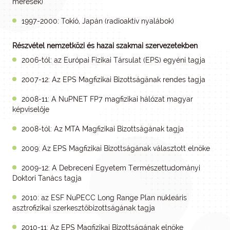
mérések)
1997-2000: Tokió, Japán (radioaktív nyalábok)
Részvétel nemzetközi és hazai szakmai
szervezetekben
2006-tól: az Európai Fizikai Társulat (EPS) egyéni tagja
2007-12: Az EPS Magfizikai Bizottságának rendes tagja
2008-11: A NuPNET FP7 magfizikai hálózat magyar
képviselője
2008-tól: Az MTA Magfizikai Bizottságának tagja
2009: Az EPS Magfizikai Bizottságának választott elnöke
2009-12: A Debreceni Egyetem Természettudományi
Doktori Tanács tagja
2010: az ESF NuPECC Long Range Plan nukleáris
asztrofizikai szerkesztőbizottságának tagja
2010-11: Az EPS Magfizikai Bizottságának elnöke