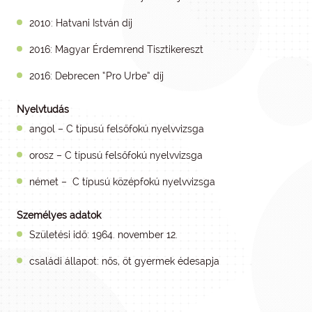
2010: Hatvani István díj
2016: Magyar Érdemrend Tisztikereszt
2016: Debrecen “Pro Urbe” díj
Nyelvtudás
angol – C típusú felsőfokú nyelvvizsga
orosz – C típusú felsőfokú nyelvvizsga
német – C típusú középfokú nyelvvizsga
Személyes adatok
Születési idő: 1964. november 12.
családi állapot: nős, öt gyermek édesapja