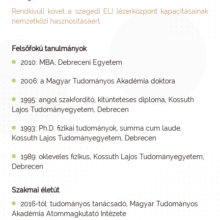
Rendkívüli követ a szegedi ELI lézerközpont kapacitásainak
nemzetközi hasznosításáért
Felsőfokú tanulmányok
2010: MBA, Debreceni Egyetem
2006: a Magyar Tudományos Akadémia doktora
1995: angol szakfordító, kitüntetéses diploma, Kossuth
Lajos Tudományegyetem, Debrecen
1993: Ph.D. fizikai tudományok, summa cum laude,
Kossuth Lajos Tudományegyetem, Debrecen
1989: okleveles fizikus, Kossuth Lajos Tudományegyetem,
Debrecen
Szakmai életút
2016-tól: tudományos tanácsadó, Magyar Tudományos
Akadémia Atommagkutató Intézete