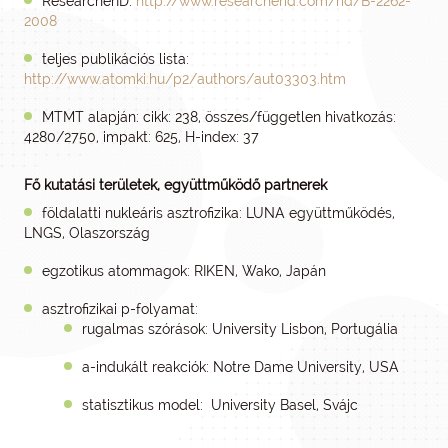
ResearcherID:
http://www.researcherid.com/rid/B-2262-
2008
teljes publikációs lista:
http://www.atomki.hu/p2/authors/aut03303.htm
MTMT alapján: cikk: 238, összes/független hivatkozás:
4280/2750, impakt: 625, H-index: 37
Fő kutatási területek, együttműködő partnerek
földalatti nukleáris asztrofizika: LUNA együttműködés,
LNGS, Olaszország
egzotikus atommagok: RIKEN, Wako, Japán
asztrofizikai p-folyamat:
rugalmas szórások: University Lisbon, Portugália
a-indukált reakciók: Notre Dame University, USA
statisztikus model: University Basel, Svájc