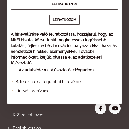
A hírlevelünkre való feliratkozással hozzájárul, hogy az
NKFI Hivatal közvetlenül megkeresse a legfrissebb
kutatási, fejlesztési és innovációs pályázatokkal, hazai és
nemzetközi hírekkel, eseményekkel. További
információkért, kérjük, olvassa el az
adatkezelési
tájékoztatót
.
Az
adatvédelmi tájékoztatót
elfogadom.
Beletekintek a legutóbbi hírlevélbe
Oldaltérkép
Hírlevél archívum
Nagyobb betű
RSS feliratkozás
English version