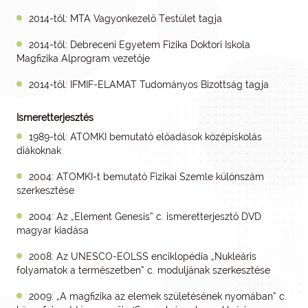
2014-től: MTA Vagyonkezelő Testület tagja
2014-től: Debreceni Egyetem Fizika Doktori Iskola
Magfizika Alprogram vezetője
2014-től: IFMIF-ELAMAT Tudományos Bizottság tagja
Ismeretterjesztés
1989-tól: ATOMKI bemutató előadások középiskolás
diákoknak
2004: ATOMKI-t bemutató Fizikai Szemle különszám
szerkesztése
2004: Az „Element Genesis” c. ismeretterjesztő DVD
magyar kiadása
2008: Az UNESCO-EOLSS enciklopédia „Nukleáris
folyamatok a természetben” c. moduljának szerkesztése
2009: „A magfizika az elemek születésének nyomában” c.