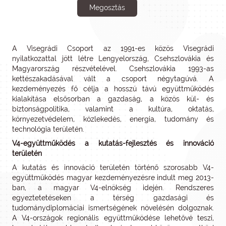
Megosztás
A Visegrádi Csoport az 1991-es közös Visegrádi
nyilatkozattal jött létre Lengyelország, Csehszlovákia és
Magyarország részvételével. Csehszlovákia 1993-as
kettészakadásával vált a csoport négytagúvá. A
kezdeményezés fő célja a hosszú távú együttműködés
kialakítása elsősorban a gazdaság, a közös kül- és
biztonságpolitika, valamint a kultúra, oktatás,
környezetvédelem, közlekedés, energia, tudomány és
technológia területén.
V4-együttműködés a kutatás-fejlesztés és innováció
területén
A kutatás és innováció területén történő szorosabb V4-
együttműködés magyar kezdeményezésre indult meg 2013-
ban, a magyar V4-elnökség idején. Rendszeres
egyeztetetéseken a térség gazdasági és
tudománydiplomáciai ismertségének növelésén dolgoznak.
A V4-országok regionális együttműködése lehetővé teszi,