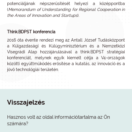
potenciáljának népszerűsítését helyezi a középpontba
(
Memorandum of Understanding for Regional Cooperation in
the Areas of Innovation and Startups
).
Think.BDPST konferencia
2016 óta évente rendezi meg az Antall József Tudásközpont
a Külgazdasági és Külügyminisztérium és a Nemzetközi
Visegrádi Alap hozzájárulásával a think.BDPST stratégiai
konferenciát, melynek egyik kiemelt célja a V4-országok
közötti együttműködés erősítése a kutatás, az innováció és a
jövő technológiái területén.
Visszajelzés
Hasznos volt az oldal információtartalma az Ön
számára?