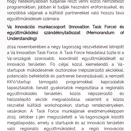
hogy hatékonyabban tudjanak részt venni közös nemzetközi
programokban, jobban ki tudják használni erőforrásaikat, és
vonzóbbá váljanak a külföldi partnerekkel való hosszú távú
együttműködések számára.
V4 Innovációs munkacsoport (Innovation Task Force) és
együttműködési szándéknyilatkozat (Memorandum of
Understanding)
2014 novemberében a négy tagország részvételével létrejött
a V4 Innovation Task Force. A Task Force feladatául tűzte ki a
V4-országok szorosabb, koordinált együttműködését az
innováció területén. Fő céljai közül kiemelendő a V4-
startupok működésének ösztönzése (népszerűsítő akciókkal,
potenciális befektetők és partnerek bevonzásával), a nemzeti
KKV/startup támogató programokkal kapcsolatok
tapasztalatok, bevált gyakorlatok megosztása a regionális
együttműködés területén, közös népszerűsítő és
hálózatépítő akciók megvalósítása, valamint a közös
részvétel külföldi workshopokon, startup rendezvényeken,
vásárokon. A Task Force munkájának eredményeképpen
2015. október 1-jén megszületett a V4-tagországok közötti
megállapodás, amely a startupok és az innováció területén
való regionális együttműködést, a régió innovációs