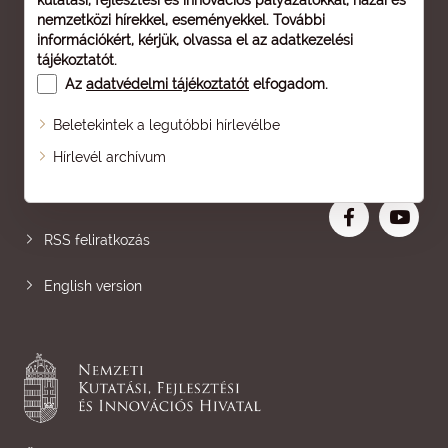
kutatási, fejlesztési és innovációs pályázatokkal, hazai és
nemzetközi hírekkel, eseményekkel. További
információkért, kérjük, olvassa el az
adatkezelési
tájékoztatót
.
Az
adatvédelmi tájékoztatót
elfogadom.
Beletekintek a legutóbbi hírlevélbe
Oldaltérkép
Hírlevél archívum
Nagyobb betű
RSS feliratkozás
English version