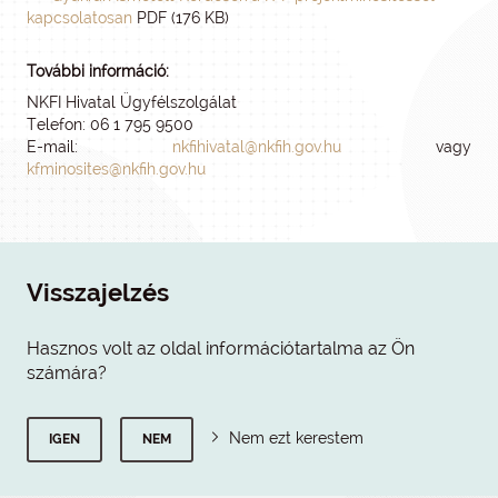
kapcsolatosan
PDF (176 KB)
További információ:
NKFI Hivatal Ügyfélszolgálat
Telefon: 06 1 795 9500
E-mail:
nkfihivatal@nkfih.gov.hu
vagy
kfminosites@nkfih.gov.hu
Visszajelzés
Hasznos volt az oldal információtartalma az Ön
számára?
Nem ezt kerestem
IGEN
NEM