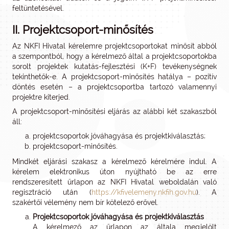
feltüntetésével.
II. Projektcsoport-minősítés
Az NKFI Hivatal kérelemre projektcsoportokat minősít abból
a szempontból, hogy a kérelmező által a projektcsoportokba
sorolt projektek kutatás-fejlesztési (K+F) tevékenységnek
tekinthetők-e. A projektcsoport-minősítés hatálya – pozitív
döntés esetén – a projektcsoportba tartozó valamennyi
projektre kiterjed.
A projektcsoport-minősítési eljárás az alábbi két szakaszból
áll:
projektcsoportok jóváhagyása és projektkiválasztás;
projektcsoport-minősítés.
Mindkét eljárási szakasz a kérelmező kérelmére indul. A
kérelem elektronikus úton nyújtható be az erre
rendszeresített űrlapon az NKFI Hivatal weboldalán való
regisztráció után (
https://kfivelemeny.nkfih.gov.hu
). A
szakértői vélemény nem bír kötelező erővel.
Projektcsoportok jóváhagyása és projektkiválasztás
A kérelmező az űrlapon az általa megjelölt