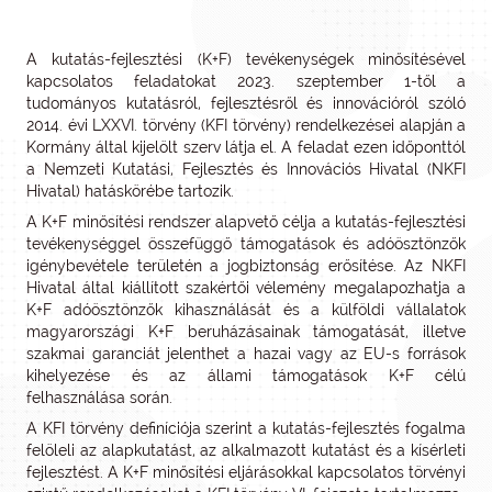
A kutatás-fejlesztési (K+F) tevékenységek minősítésével
kapcsolatos feladatokat 2023. szeptember 1-től a
tudományos kutatásról, fejlesztésről és innovációról szóló
2014. évi LXXVI. törvény (KFI törvény) rendelkezései alapján a
Kormány által kijelölt szerv látja el. A feladat ezen időponttól
a Nemzeti Kutatási, Fejlesztés és Innovációs Hivatal (NKFI
Hivatal) hatáskörébe tartozik.
A K+F minősítési rendszer alapvető célja a kutatás-fejlesztési
tevékenységgel összefüggő támogatások és adóösztönzők
igénybevétele területén a jogbiztonság erősítése. Az NKFI
Hivatal által kiállított szakértői vélemény megalapozhatja a
K+F adóösztönzők kihasználását és a külföldi vállalatok
magyarországi K+F beruházásainak támogatását, illetve
szakmai garanciát jelenthet a hazai vagy az EU-s források
kihelyezése és az állami támogatások K+F célú
felhasználása során.
A KFI törvény definíciója szerint a kutatás-fejlesztés fogalma
felöleli az alapkutatást, az alkalmazott kutatást és a kísérleti
fejlesztést. A K+F minősítési eljárásokkal kapcsolatos törvényi