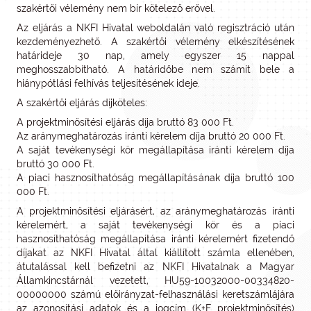
szakértői vélemény nem bír kötelező erővel.
Az eljárás a NKFI Hivatal weboldalán való regisztráció után
kezdeményezhető. A szakértői vélemény elkészítésének
határideje 30 nap, amely egyszer 15 nappal
meghosszabbítható. A határidőbe nem számít bele a
hiánypótlási felhívás teljesítésének ideje.
A szakértői eljárás díjköteles:
A projektminősítési eljárás díja bruttó 83 000 Ft.
Az aránymeghatározás iránti kérelem díja bruttó 20 000 Ft.
A saját tevékenységi kör megállapítása iránti kérelem díja
bruttó 30 000 Ft.
A piaci hasznosíthatóság megállapításának díja bruttó 100
000 Ft.
A projektminősítési eljárásért, az aránymeghatározás iránti
kérelemért, a saját tevékenységi kör és a piaci
hasznosíthatóság megállapítása iránti kérelemért fizetendő
díjakat az NKFI Hivatal által kiállított számla ellenében,
átutalással kell befizetni az NKFI Hivatalnak a Magyar
Államkincstárnál vezetett, HU59-10032000-00334820-
00000000 számú előirányzat-felhasználási keretszámlájára
az azonosítási adatok és a jogcím (K+F projektminősítés)