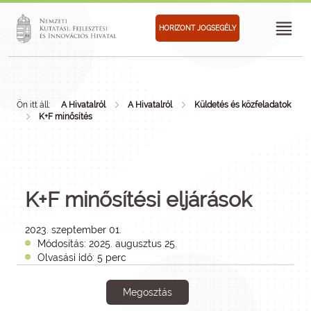
HORIZONT JOGSEGÉLY
Ön itt áll:
A Hivatalról
A Hivatalról
Küldetés és közfeladatok
K+F minősítés
K+F minősítési eljárások
2023. szeptember 01.
Módosítás: 2025. augusztus 25.
Olvasási idő: 5 perc
Megosztás