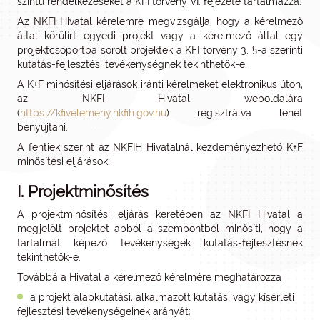
szintű rendelkezéseket a KFI törvény VI. fejezete tartalmazza.
Az NKFI Hivatal kérelemre megvizsgálja, hogy a kérelmező
által körülírt egyedi projekt vagy a kérelmező által egy
projektcsoportba sorolt projektek a KFI törvény 3. §-a szerinti
kutatás-fejlesztési tevékenységnek tekinthetők-e.
A K+F minősítési eljárások iránti kérelmeket elektronikus úton,
az NKFI Hivatal weboldalára
(
https://kfivelemeny.nkfih.gov.hu
) regisztrálva lehet
benyújtani.
A fentiek szerint az NKFIH Hivatalnál kezdeményezhető K+F
minősítési eljárások:
I. Projektminősítés
A projektminősítési eljárás keretében az NKFI Hivatal a
megjelölt projektet abból a szempontból minősíti, hogy a
tartalmát képező tevékenységek kutatás-fejlesztésnek
tekinthetők-e.
Továbbá a Hivatal a kérelmező kérelmére meghatározza
a projekt alapkutatási, alkalmazott kutatási vagy kísérleti
fejlesztési tevékenységeinek arányát;