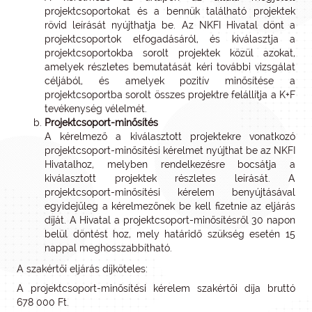
projektcsoportokat és a bennük található projektek
rövid leírását nyújthatja be. Az NKFI Hivatal dönt a
projektcsoportok elfogadásáról, és kiválasztja a
projektcsoportokba sorolt projektek közül azokat,
amelyek részletes bemutatását kéri további vizsgálat
céljából, és amelyek pozitív minősítése a
projektcsoportba sorolt összes projektre felállítja a K+F
tevékenység vélelmét.
Projektcsoport-minősítés
A kérelmező a kiválasztott projektekre vonatkozó
projektcsoport-minősítési kérelmet nyújthat be az NKFI
Hivatalhoz, melyben rendelkezésre bocsátja a
kiválasztott projektek részletes leírását. A
projektcsoport-minősítési kérelem benyújtásával
egyidejűleg a kérelmezőnek be kell fizetnie az eljárás
díját. A Hivatal a projektcsoport-minősítésről 30 napon
belül döntést hoz, mely határidő szükség esetén 15
nappal meghosszabbítható.
A szakértői eljárás díjköteles:
A projektcsoport-minősítési kérelem szakértői díja bruttó
678 000 Ft.