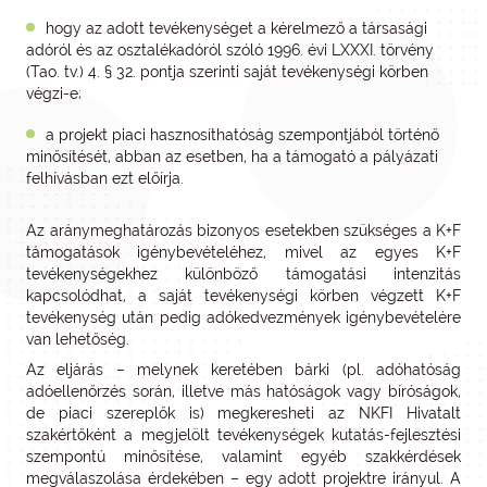
hogy az adott tevékenységet a kérelmező a társasági
adóról és az osztalékadóról szóló 1996. évi LXXXI. törvény
(Tao. tv.) 4. § 32. pontja szerinti saját tevékenységi körben
végzi-e;
a projekt piaci hasznosíthatóság szempontjából történő
minősítését, abban az esetben, ha a támogató a pályázati
felhívásban ezt előírja.
Az aránymeghatározás bizonyos esetekben szükséges a K+F
támogatások igénybevételéhez, mivel az egyes K+F
tevékenységekhez különböző támogatási intenzitás
kapcsolódhat, a saját tevékenységi körben végzett K+F
tevékenység után pedig adókedvezmények igénybevételére
van lehetőség.
Az eljárás – melynek keretében bárki (pl. adóhatóság
adóellenőrzés során, illetve más hatóságok vagy bíróságok,
de piaci szereplők is) megkeresheti az NKFI Hivatalt
szakértőként a megjelölt tevékenységek kutatás-fejlesztési
szempontú minősítése, valamint egyéb szakkérdések
megválaszolása érdekében – egy adott projektre irányul. A