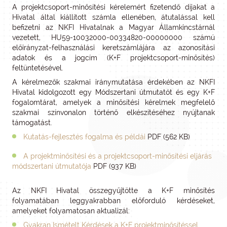
A projektcsoport-minősítési kérelemért fizetendő díjakat a
Hivatal által kiállított számla ellenében, átutalással kell
befizetni az NKFI Hivatalnak a Magyar Államkincstárnál
vezetett, HU59-10032000-00334820-00000000 számú
előirányzat-felhasználási keretszámlájára az azonosítási
adatok és a jogcím (K+F projektcsoport-minősítés)
feltüntetésével.
A kérelmezők szakmai iránymutatása érdekében az NKFI
Hivatal kidolgozott egy Módszertani útmutatót és egy K+F
fogalomtárat, amelyek a minősítési kérelmek megfelelő
szakmai színvonalon történő elkészítéséhez nyújtanak
támogatást.
Kutatás-fejlesztés fogalma és példái
PDF (562 KB)
A projektminősítési és a projektcsoport-minősítési eljárás
módszertani útmutatója
PDF (937 KB)
Az NKFI Hivatal összegyűjtötte a K+F minősítés
folyamatában leggyakrabban előforduló kérdéseket,
amelyeket folyamatosan aktualizál:
Gyakran Ismételt Kérdések a K+F projektminősítéssel