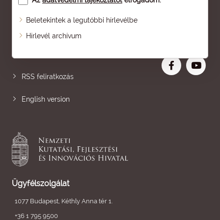
Az
adatvédelmi tájékoztatót
elfogadom.
Beletekintek a legutóbbi hírlevélbe
Oldaltérkép
Hírlevél archívum
Nagyobb betű
RSS feliratkozás
English version
Ügyfélszolgálat
1077 Budapest, Kéthly Anna tér 1.
+36 1 795 9500