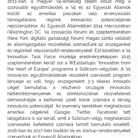
2013-ban, a magyar V4-elnökség idején indult meg a
szorosabb együttműködés a V4 és az Egyesült Államok
között az amerikai piacokon való érvényesülés
támogatására, régiónk innovációs potenciáljának
népszerűsítése. Az Egyesült Államokban 2014 márciusában
(Washington DC: V4 innovációs fórum) és szeptemberében
(New York: digitális gazdasági fórum) magas szintű vállalati
és államigazgatási részvétellel szerveztünk az országainkat
és régiónkat népszerűsítő rendezvényeket. Ezt követően a V4
Innovation Task Force munkája eredményeképpen 2015
szeptemberében került sor a WE4startups “Innovation from
the heart of Europe” programra a Szilícium-völgyben. A V4
innovációs együttműködések részeként szervezett program
lényege az volt, hogy országonként 3-3 sikeres innovatív
céget bemutatva, a résztvevő országok innovációs
háttérintézményeinek és döntéshozóinak részvételével
demonstrálják a kaliforniai üzleti körök számára a térség
innovációs potenciálját. Az esemény keretében meghatározó
amerikai cégeknél (Google, Twitter, Facebook) tett
látogatásra is sor került, amit a Szilícium-völgy meghatározó
szervezetei, befektetői számára tartott bemutató követett.
2016-ban és 2017-ben további V4-es startup-rendezvényeket
szerveztünk az Egyesült Államokban.