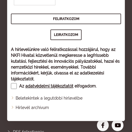
A hírlevelünkre való feliratkozással hozzájárul, hogy az
NKFI Hivatal közvetlenül megkeresse a legfrissebb
kutatási, fejlesztési és innovációs pályázatokkal, hazai és
nemzetközi hírekkel, eseményekkel. További
információkért, kérjük, olvassa el az
adatkezelési
tájékoztatót
.
Az
adatvédelmi tájékoztatót
elfogadom.
Beletekintek a legutóbbi hírlevélbe
Oldaltérkép
Hírlevél archívum
Nagyobb betű