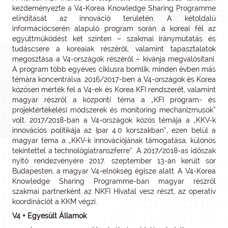
kezdeményezte a V4-Korea Knowledge Sharing Programme
elindítását az innováció területén. A kétoldalú
információcserén alapuló program során a koreai fél az
együttműködést két szinten – szakmai iránymutatás és
tudáscsere a koreaiak részéről, valamint tapasztalatok
megosztása a V4-országok részéről – kívánja megvalósítani.
A program több egyéves ciklusra bomlik, minden évben más
témára koncentrálva. 2016/2017-ben a V4-országok és Korea
közösen mérték fel a V4-ek és Korea KFI rendszerét, valamint
magyar részről a központi téma a „KFI program- és
projektértékelési módszerek és monitoring mechanizmusok”
volt. 2017/2018-ban a V4-országok közös témája a „KKV-k
innovációs politikája az Ipar 4.0 korszakban”, ezen belül a
magyar téma a „KKV-k innovációjának támogatása, különös
tekintettel a technológiatranszferre”. A 2017/2018-as időszak
nyitó rendezvényére 2017. szeptember 13-án került sor
Budapesten, a magyar V4-elnökség égisze alatt. A V4-Korea
Knowledge Sharing Programme-ban magyar részről
szakmai partnerként az NKFI Hivatal vesz részt, az operatív
koordinációt a KKM végzi.
V4 + Egyesült Államok