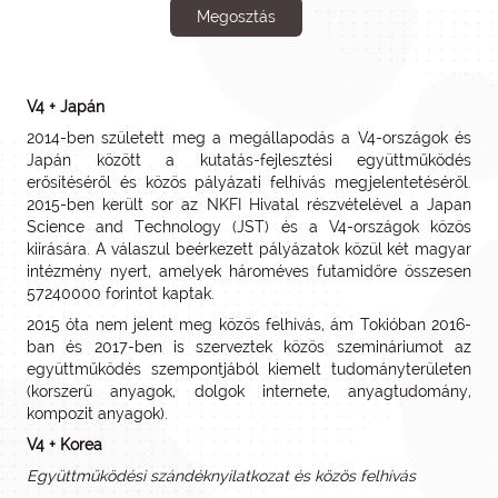
Megosztás
V4 + Japán
2014-ben született meg a megállapodás a V4-országok és
Japán között a kutatás-fejlesztési együttműködés
erősítéséről és közös pályázati felhívás megjelentetéséről.
2015-ben került sor az NKFI Hivatal részvételével a Japan
Science and Technology (JST) és a V4-országok közös
kiírására. A válaszul beérkezett pályázatok közül két magyar
intézmény nyert, amelyek hároméves futamidőre összesen
57240000 forintot kaptak.
2015 óta nem jelent meg közös felhívás, ám Tokióban 2016-
ban és 2017-ben is szerveztek közös szemináriumot az
együttműködés szempontjából kiemelt tudományterületen
(korszerű anyagok, dolgok internete, anyagtudomány,
kompozit anyagok).
V4 + Korea
Együttműködési szándéknyilatkozat és közös felhívás