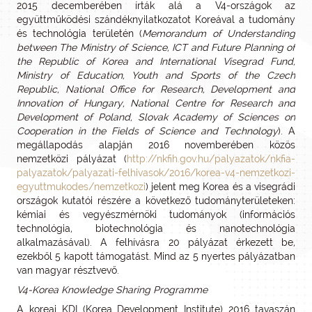
2015 decemberében írták alá a V4-országok az
együttműködési szándéknyilatkozatot Koreával a tudomány
és technológia területén (
Memorandum of Understanding
between The Ministry of Science, ICT and Future Planning of
the Republic of Korea and International Visegrad Fund,
Ministry of Education, Youth and Sports of the Czech
Republic, National Office for Research, Development and
Innovation of Hungary, National Centre for Research and
Development of Poland, Slovak Academy of Sciences on
Cooperation in the Fields of Science and Technology
). A
megállapodás alapján 2016 novemberében közös
nemzetközi pályázat (
http://nkfih.gov.hu/palyazatok/nkfia-
palyazatok/palyazati-felhivasok/2016/korea-v4-nemzetkozi-
egyuttmukodes/nemzetkozi
) jelent meg Korea és a visegrádi
országok kutatói részére a következő tudományterületeken:
kémiai és vegyészmérnöki tudományok (információs
technológia, biotechnológia és nanotechnológia
alkalmazásával). A felhívásra 20 pályázat érkezett be,
ezekből 5 kapott támogatást. Mind az 5 nyertes pályázatban
van magyar résztvevő.
V4-Korea Knowledge Sharing Programme
A koreai KDI (Korea Development Institute) 2016 tavaszán