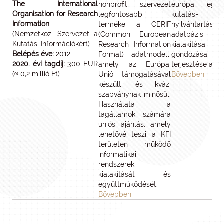
The International
nonprofit szervezet
európai egys
Organisation for Research
legfontosabb
kutatás-
Information
terméke a CERIF
nyilvántartási
(Nemzetközi Szervezet a
(Common European
adatbázis mo
Kutatási Információkért)
Research Information
kialakítása,
Belépés éve:
2012
Format) adatmodell,
gondozása
2020. évi tagdíj:
300 EUR
amely az Európai
terjesztése a cél
(≈ 0,2 millió Ft)
Unió támogatásával
Bővebben
készült, és kvázi
szabványnak minősül.
Használata a
tagállamok számára
uniós ajánlás, amely
lehetővé teszi a KFI
területen működő
informatikai
rendszerek
kialakítását és
együttműködését.
Bővebben