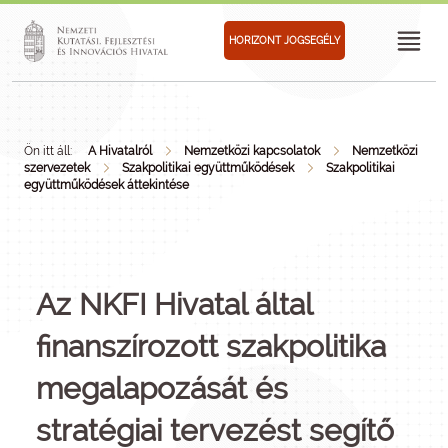
HORIZONT JOGSEGÉLY
Ön itt áll:
A Hivatalról
Nemzetközi kapcsolatok
Nemzetközi
szervezetek
Szakpolitikai együttműködések
Szakpolitikai
együttműködések áttekintése
Az NKFI Hivatal által
finanszírozott szakpolitika
megalapozását és
stratégiai tervezést segítő