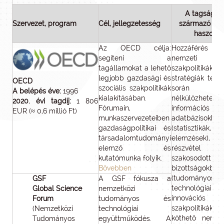
A tagságbó
Szervezet, program
Cél, jellegzetesség
származó elő
haszon
Az OECD célja:
Hozzáféré
segíteni a
nemzeti
tagállamokat a lehető
szakpolitiká
legjobb gazdasági és
stratégiák terv
OECD
szociális szakpolitikák
során
A belépés éve:
1996
kialakításában.
nélkülözhetetle
2020. évi tagdíj:
1 806
Fórumain,
információs
EUR (≈ 0,6 millió Ft)
munkaszervezeteiben
adatbázisokhoz
gazdaságpolitikai és
(statisztikák,
társadalomtudományi
elemzések), to
elemző és
részvétel
kutatómunka folyik.
szakosodott
Bővebben
bizottságokban
(tudományos,
GSF
A GSF fókusza a
technológia
Global Science
nemzetközi
innovációs
Forum
tudományos és
szakpolitikákho
(Nemzetközi
technológiai
köthető nemzet
Tudományos
együttműködés. A