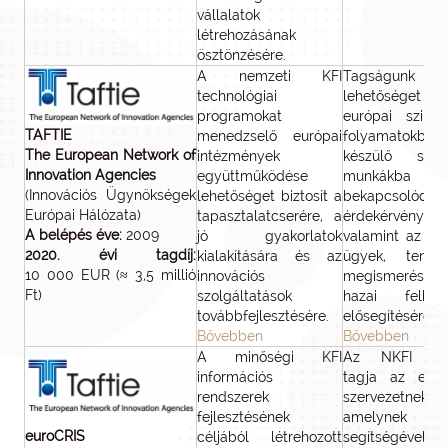
vállalatok
létrehozásának
ösztönzésére.
A nemzeti KFI
Tagságunk
technológiai
lehetőséget nyú
programokat
európai szintű
TAFTIE
menedzselő európai
folyamatokb
The European Network of
intézmények
készülő straté
Innovation Agencies
együttműködése
munkákba v
(Innovációs Ügynökségek
lehetőséget biztosít a
bekapcsolódásr
Európai Hálózata)
tapasztalatcserére, a
érdekérvényesít
A belépés éve:
2009
jó gyakorlatok
valamint az akt
2020. évi tagdíj:
kialakítására és az
ügyek, tenden
10 000 EUR (≈ 3,5 millió
innovációs
megismerésére 
Ft)
szolgáltatások
hazai felkész
továbbfejlesztésére.
elősegítésére.
Bővebben
Bővebben
A minőségi KFI
Az NKFI Hiv
információs
tagja az euro
rendszerek
szervezetnek,
fejlesztésének
amelynek
euroCRIS
céljából létrehozott
segítségével