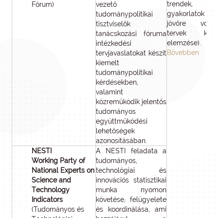
trendek, leg
Fórum)
vezető
gyakorlatok 
tudománypolitikai
jövőre vonat
tisztviselők
tervek kutat
tanácskozási fóruma
elemzése).
intézkedési
Bővebben
tervjavaslatokat készít
kiemelt
tudománypolitikai
kérdésekben,
valamint
közreműködik jelentős
tudományos
együttműködési
lehetőségek
azonosításában.
NESTI
A NESTI feladata a
Working Party of
tudományos,
National Experts on
technológiai és
Science and
innovációs statisztikai
Technology
munka nyomon
Indicators
követése, felügyelete
(Tudományos és
és koordinálása, ami