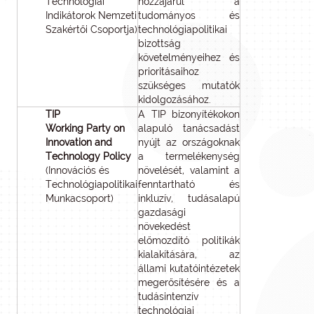
Technológiai
hozzájárul a
Indikátorok Nemzeti
tudományos és
Szakértői Csoportja)
technológiapolitikai
bizottság
követelményeihez és
prioritásaihoz
szükséges mutatók
kidolgozásához.
TIP
A TIP bizonyítékokon
Working Party on
alapuló tanácsadást
Innovation and
nyújt az országoknak
Technology Policy
a termelékenység
(Innovációs és
növelését, valamint a
Technológiapolitikai
fenntartható és
Munkacsoport)
inkluzív, tudásalapú
gazdasági
növekedést
előmozdító politikák
kialakítására, az
állami kutatóintézetek
megerősítésére és a
tudásintenzív
technológiai