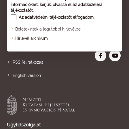
információkért, kérjük, olvassa el az
adatkezelési
tájékoztatót
.
Az
adatvédelmi tájékoztatót
elfogadom.
Beletekintek a legutóbbi hírlevélbe
Oldaltérkép
Hírlevél archívum
Nagyobb betű
RSS feliratkozás
English version
Ügyfélszolgálat