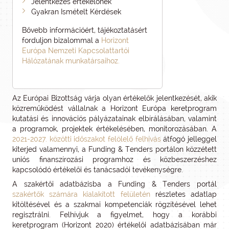
Jelentkezés értékelőnek
Gyakran Ismételt Kérdések
Bővebb információért, tájékoztatásért
forduljon bizalommal a
Horizont
Európa Nemzeti Kapcsolattartói
Hálózatának munkatársaihoz.
Az Európai Bizottság várja olyan értékelők jelentkezését, akik
közreműködést vállalnak a Horizont Európa keretprogram
kutatási és innovációs pályázatainak elbírálásában, valamint
a programok, projektek értékelésében, monitorozásában. A
2021-2027. közötti időszakot felölelő felhívás
átfogó jelleggel
kiterjed valamennyi, a Funding & Tenders portálon közzétett
uniós finanszírozási programhoz és közbeszerzéshez
kapcsolódó értékelői és tanácsadói tevékenységre.
A szakértői adatbázisba a Funding & Tenders portál
szakértők számára kialakított felületén
részletes adatlap
kitöltésével és a szakmai kompetenciák rögzítésével lehet
regisztrálni. Felhívjuk a figyelmet, hogy a korábbi
keretprogram (Horizont 2020) értékelői adatbázisában már