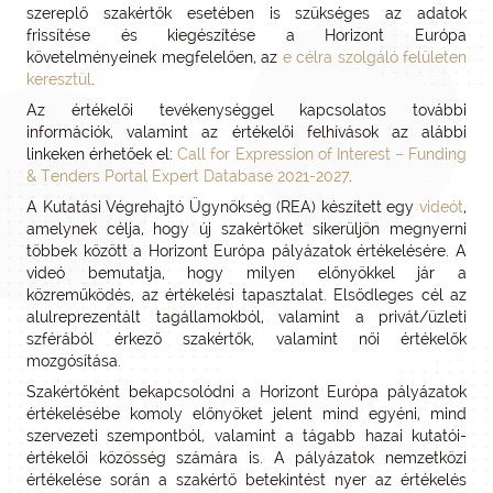
szereplő szakértők esetében is szükséges az adatok
frissítése és kiegészítése a Horizont Európa
követelményeinek megfelelően, az
e célra szolgáló felületen
keresztül
.
Az értékelői tevékenységgel kapcsolatos további
információk, valamint az értékelői felhívások az alábbi
linkeken érhetőek el:
Call for Expression of Interest – Funding
& Tenders Portal Expert Database 2021-2027
.
A Kutatási Végrehajtó Ügynökség (REA) készített egy
videót
,
amelynek célja, hogy új szakértőket sikerüljön megnyerni
többek között a Horizont Európa pályázatok értékelésére. A
videó bemutatja, hogy milyen előnyökkel jár a
közreműködés, az értékelési tapasztalat. Elsődleges cél az
alulreprezentált tagállamokból, valamint a privát/üzleti
szférából érkező szakértők, valamint női értékelők
mozgósítása.
Szakértőként bekapcsolódni a Horizont Európa pályázatok
értékelésébe komoly előnyöket jelent mind egyéni, mind
szervezeti szempontból, valamint a tágabb hazai kutatói-
értékelői közösség számára is. A pályázatok nemzetközi
értékelése során a szakértő betekintést nyer az értékelés