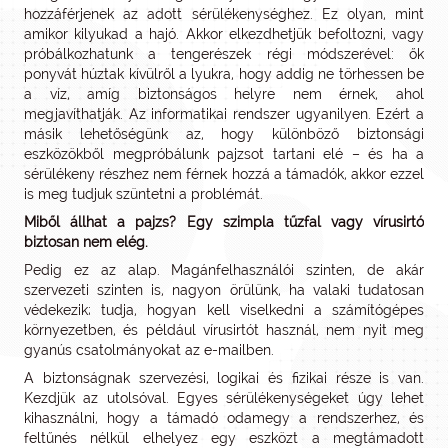
hozzáférjenek az adott sérülékenységhez. Ez olyan, mint
amikor kilyukad a hajó. Akkor elkezdhetjük befoltozni, vagy
próbálkozhatunk a tengerészek régi módszerével: ők
ponyvát húztak kívülről a lyukra, hogy addig ne törhessen be
a víz, amíg biztonságos helyre nem érnek, ahol
megjavíthatják. Az informatikai rendszer ugyanilyen. Ezért a
másik lehetőségünk az, hogy különböző biztonsági
eszközökből megpróbálunk pajzsot tartani elé – és ha a
sérülékeny részhez nem férnek hozzá a támadók, akkor ezzel
is meg tudjuk szüntetni a problémát.
Miből állhat a pajzs? Egy szimpla tűzfal vagy vírusirtó
biztosan nem elég.
Pedig ez az alap. Magánfelhasználói szinten, de akár
szervezeti szinten is, nagyon örülünk, ha valaki tudatosan
védekezik; tudja, hogyan kell viselkedni a számítógépes
környezetben, és például vírusirtót használ, nem nyit meg
gyanús csatolmányokat az e-mailben.
A biztonságnak szervezési, logikai és fizikai része is van.
Kezdjük az utolsóval. Egyes sérülékenységeket úgy lehet
kihasználni, hogy a támadó odamegy a rendszerhez, és
feltűnés nélkül elhelyez egy eszközt a megtámadott