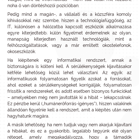
noha ő van döntéshozói pozícióban.
Pedig mind a magán-, a vállalati és a közszféra komoly
kihívásokkal néz szembe, hiszen a technológiafüggőség, az
IT, különösen a hálózatba kapcsolt eszközök alkalmazása
egyre kiterjedtebb; külön figyelmet érdemelnek az olyan,
manapság kiterjedten használt technológiák, mint a
felhőszolgáltatások, vagy a már említett okostelefonok,
okoseszközök.
Ha kiépítenek egy informatikai rendszert, annak a
biztonságára is költeni kell. A sérülékenységek kijavításakor
kétféle lehetőség közül lehet választani. Az egyik: az
informatikusok folyamatosan figyelik azokat a forrásokat,
ahol ezeket a sérülékenységeket korrigálják, folyamatosan
frissítik a rendszereket, és adott esetben bizonyos funkciókat
– amelyekben még nem javították ki a hibát – lekapcsolnak.
Ez pénzbe kerül („humánerőforrás-igényes”), hiszen valakinek
állandóan figyelnie kell a rendszert, amit a kiépítés után nem
hagyhatunk magára.
A másik lehetőség: ha nem tudjuk vagy nem akarjuk kijavítani
a hibákat, és ez a gyakoribb, legalább tegyünk elé olyan
réteget, amely megakadályozza, hogy a támadók