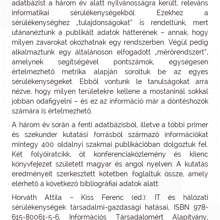
adatbázist a három év alatt nyilvánosságra került, releváns
informatikai sérülékenységekből. Ezekhez a
sérülékenységhez „tulajdonságokat” is rendeltünk, mert
utánanéztünk a publikált adatok hátterének – annak, hogy
milyen zavarokat okozhatnak egy rendszerben. Végül pedig
alkalmaztunk egy általánoson elfogadott „mérőrendszert”,
amelynek segítségével pontszámok, egységesen
értelmezhető metrika alapján soroltuk be az egyes
sérülékenységeket. Ebből vontunk le tanulságokat arra
nézve, hogy milyen területekre kellene a mostaninál sokkal
jobban odafigyelni – és ez az információ már a döntéshozók
számára is értelmezhető.
A három év során a fenti adatbázisból, illetve a többi primer
és szekunder kutatási forrásból származó információkat
mintegy 400 oldalnyi szakmai publikációban dolgoztuk fel.
Két folyóiratcikk, öt konferenciaközlemény és kilenc
könyvfejezet született magyar és angol nyelven. A kutatás
eredményeit szerkesztett kötetben foglaltuk össze, amely
elérhető a következő bibliográfiai adatok alatt:
Horváth Attila – Kiss Ferenc (ed.): IT és hálózati
sérülékenységek társadalmi-gazdasági hatásai, ISBN 978-
615-80061-5-6, Információs Társadalomért Alapítvány,