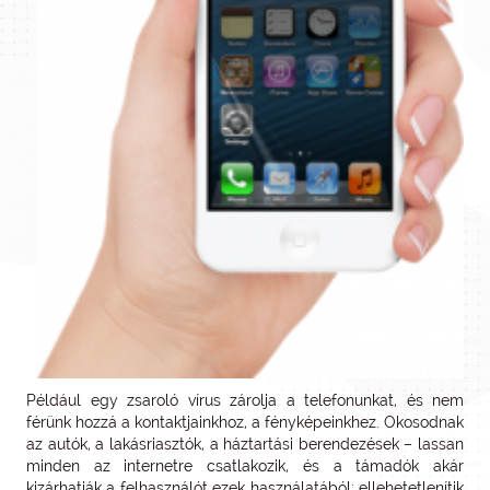
Például egy zsaroló vírus zárolja a telefonunkat, és nem
férünk hozzá a kontaktjainkhoz, a fényképeinkhez. Okosodnak
az autók, a lakásriasztók, a háztartási berendezések – lassan
minden az internetre csatlakozik, és a támadók akár
kizárhatják a felhasználót ezek használatából: ellehetetlenítik