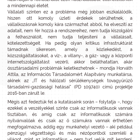
a mindennapi életét.
Vállalati szinten ez a probléma még jobban eszkalálódik,
hiszen ott komoly üzleti érdekek sérülhetnek, a
vállalkozásnak komoly kára származhat abból, ha elveszíti az
adatait, nem fér hozzá a rendszereihez, nem tudja kiszolgálni
a felhasználóit, nem tudja teljesíteni a vállalásait,
kötelezettségeit. Ha pedig olyan kritikus infrastruktúrát
támadnak sikeresen, amely a közlekedést, a
közszolgáltatásokat, a víz-, a villany-, a gáz- vagy a központi
internetszolgáltatást vezérli, akkor beláthatatlan, akár
össztársadalmi problémák keletkezhetnek – mondja Horváth
Attila, az Információs Társadalomért Alapítvány munkatársa,
akinek az „IT és hálózati sérülékenységek tovagyűrűző
társadalmi-gazdasági hatásai” (PD 109740) című projektje
2016-ban zárult le.
Mégis azt fedeztük fel a kutatásaink során – folytatja –, hogy
ezekkel a veszélyekkel szinte csak az informatikusok vannak
tisztában, és amíg csak az informatikusok számára
nyilvánvalóak és csak az ő számukra vannak érthetően
megfogalmazva, addig egy munkahelyi vezető – aki például
pénzügyi végzettségű és más nézőpontból szemléli a
világot, mint az informatikus – nem tud velük mit kezdeni,