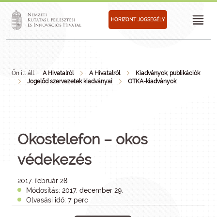
HORIZONT JOGSEGÉLY
Ön itt áll:
A Hivatalról
A Hivatalról
Kiadványok, publikációk
Jogelőd szervezetek kiadványai
OTKA-kiadványok
Okostelefon – okos
védekezés
2017. február 28.
Módosítás: 2017. december 29.
Olvasási idő: 7 perc