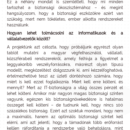
Ez a néhány mondat is szemlélteti, hogy mi minden
tartozhat a biztonsági ökoszisztémához – és megint
hangsúlyozom, hogy a biztonsági eszközökre azért van
szükség, mert nem tökéletes, ember alkotta rendszereket
használunk.
Hogyan lehet tolmácsolni az informatikusok és a
vállalatvezetők között?
A projektünk azt célozta, hogy próbáljunk egyrészt olyan
tablót mutatni a magyar végfelhasználói, vállalati,
közszférabeli rendszerekről, amely felhívja a figyelmet a
leggyakoribb veszélyforrásokra, másrészt olyan típusú
modellt, megközelítést dolgozzunk ki, ami kézzelfoghatóvá,
értelmezhetővé teszi az üzleti döntéshozó számára, hogy
miért is kell ezzel foglalkoznia. Miért kell erre költeni, és
mennyit? Mert az IT-biztonságra a világ összes pénzét el
lehet költeni. Amikor már nagyon magas biztonsági szinten
vagyunk, egészen kis biztonságnövekedésre is hatalmas
összeget kell költeni – de tudnunk kell, hogy nincs 100
százalékos biztonság. Ezért azt szoktuk mondani, hogy nem
a maximális, hanem az optimális biztonsági szintet kell
elérni, ami azt jelenti, hogy a támadónak több erőforrást
kelljen ráfordítania a rendszerbe való behatolásra, mint