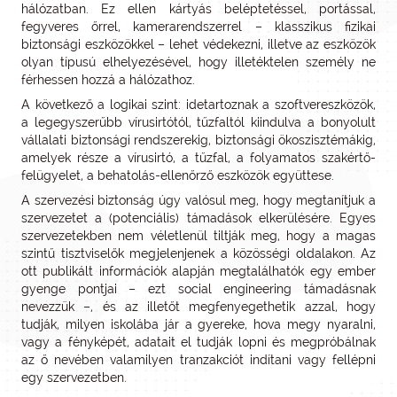
hálózatban. Ez ellen kártyás beléptetéssel, portással,
fegyveres őrrel, kamerarendszerrel – klasszikus fizikai
biztonsági eszközökkel – lehet védekezni, illetve az eszközök
olyan típusú elhelyezésével, hogy illetéktelen személy ne
férhessen hozzá a hálózathoz.
A következő a logikai szint: idetartoznak a szoftvereszközök,
a legegyszerűbb vírusirtótól, tűzfaltól kiindulva a bonyolult
vállalati biztonsági rendszerekig, biztonsági ökoszisztémákig,
amelyek része a vírusirtó, a tűzfal, a folyamatos szakértő-
felügyelet, a behatolás-ellenőrző eszközök együttese.
A szervezési biztonság úgy valósul meg, hogy megtanítjuk a
szervezetet a (potenciális) támadások elkerülésére. Egyes
szervezetekben nem véletlenül tiltják meg, hogy a magas
szintű tisztviselők megjelenjenek a közösségi oldalakon. Az
ott publikált információk alapján megtalálhatók egy ember
gyenge pontjai – ezt social engineering támadásnak
nevezzük –, és az illetőt megfenyegethetik azzal, hogy
tudják, milyen iskolába jár a gyereke, hova megy nyaralni,
vagy a fényképét, adatait el tudják lopni és megpróbálnak
az ő nevében valamilyen tranzakciót indítani vagy fellépni
egy szervezetben.