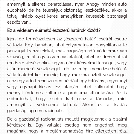
amennyit a sikeres behatolással nyer. Ahogy minden autó
ellopható, de ha telerakjuk biztonsági eszközökkel, akkor a
tolvaj inkább olyat keres, amelyikben kevesebb biztonsági
eszköz van...
Ez a védelem elérhető észszerű határok között?
Igen, de természetesen az „észszerű határ” esetről esetre
változik. Egy bankban, ahol folyamatosan bonyolítanak le
pénzügyi tranzakciókat, más nagyságrendű védelemre van
szükség, mint egy olyan vállalatnál, ahol az informatikai
rendszer kiesése okoz ugyan némi kényelmetlenséget, vagy
akár mérhető veszteséget, de az még menedzselhető. A
vállaltnak föl kell mérnie, hogy mekkora üzleti veszteséget
okoz egy adott rendszerben például egy félórányi, egyórányi
vagy egynapi kiesés. Ez alapján lehet kalkulálni, hogy
mennyit érdemes költenie a probléma elhárítására. Az is
előfordulhat, hogy kisebb kárt okoz a támadás, mint
amennyit a védelemre költünk. Akkor ez a kiadás
gazdaságilag nem racionális.
De a gazdasági racionalitás mellett megjelennek a bizalmi
kérdések is. Egy vállalat esetleg nem engedheti meg
magának, hogy a megtámadhatóság híre elterjedjen róla.