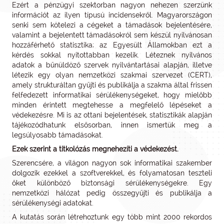
Ezért a pénzügyi szektorban nagyon nehezen szerzünk
információt az ilyen típusú incidensekről. Magyarországon
senki sem kötelezi a cégeket a támadások bejelentésére,
valamint a bejelentett támadásokról sem készül nyilvánosan
hozzáférhető statisztika; az Egyesült Államokban ezt a
kérdés sokkal nyitottabban kezelik. Léteznek nyilvános
adatok a bűnüldöző szervek nyilvántartásai alapján, illetve
létezik egy olyan nemzetközi szakmai szervezet (CERT),
amely strukturáltan gyűjti és publikálja a szakma által frissen
felfedezett informatikai sérülékenységeket, hogy mielőbb
minden érintett megtehesse a megfelelő lépéseket a
védekezésre. Mi is az ottani bejelentések, statisztikák alapján
tájékozódhatunk elsősorban, innen ismertük meg a
legsúlyosabb támadásokat.
Ezek szerint a titkolózás megnehezíti a védekezést.
Szerencsére, a világon nagyon sok informatikai szakember
dolgozik ezekkel a szoftverekkel, és folyamatosan teszteli
őket különböző biztonsági sérülékenységekre. Egy
nemzetközi hálózat pedig összegyűjti és publikálja a
sérülékenységi adatokat.
A kutatás során létrehoztunk egy több mint 2000 rekordos