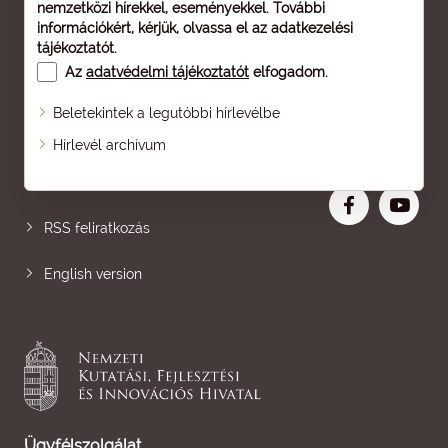
nemzetközi hírekkel, eseményekkel. További
információkért, kérjük, olvassa el az
adatkezelési
tájékoztatót
.
Az
adatvédelmi tájékoztatót
elfogadom.
Beletekintek a legutóbbi hírlevélbe
Oldaltérkép
Hírlevél archívum
Nagyobb betű
RSS feliratkozás
English version
Ügyfélszolgálat