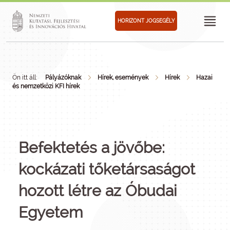
HORIZONT JOGSEGÉLY
Ön itt áll:
Pályázóknak
Hírek, események
Hírek
Hazai
és nemzetközi KFI hírek
Befektetés a jövőbe:
kockázati tőketársaságot
hozott létre az Óbudai
Egyetem