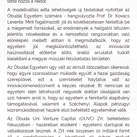
tette hozzá a rektor.
A modellváltás adta lehetőségek új távlatokat nyitottak az
Óbudai Egyetem számára - hangsúlyozta Prof. Dr. Kovács
Levente. Mint fogalmazott: jól és következetesen fektettük be
a megemelt forrásokat, az eredmények a hallgatói létszám
jelentős növekedése és a nemzetközi rangsorokban való
előrelépés mellett abban is megmutatkozik, hogy az
egyetem jól megkülönböztethető, az innovációk
hasznosítását előtérbe állító, önálló arculatot tudott
kialakítani a magyar műszaki felsőoktatás területén.
Az Óbudai Egyetem úgy vált az elmúlt időszakban sikeressé,
hogy egyre szorosabban működik együtt a hazai gazdaság
szereplőivel, ezt a szemléletet folytatva vált az
innovációmenedzsment a képzés részévé. Itt nemcsak az
egyetem idén létrehozott negyedik doktori iskolájáról van
szó, hanem arról is, hogy az egyetem a fenntartó alapítvány
támogatásával, valamint a Széchenyi Alapok pénzügyi
közreműködésével hazánk első befektető egyetemévé válik.
Az Óbuda Uni Venture Capital (OUVC) Zrt. befektetési
fókuszában - hazánkban elsőként - egyetemi startupok és
vállalkozások lesznek. A Zrt.-nek összesen 10 milliárd forint