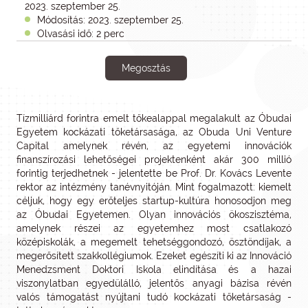
2023. szeptember 25.
Módosítás: 2023. szeptember 25.
Olvasási idő: 2 perc
Megosztás
Tízmilliárd forintra emelt tőkealappal megalakult az Óbudai
Egyetem kockázati tőketársasága, az Obuda Uni Venture
Capital amelynek révén, az egyetemi innovációk
finanszírozási lehetőségei projektenként akár 300 millió
forintig terjedhetnek - jelentette be Prof. Dr. Kovács Levente
rektor az intézmény tanévnyitóján. Mint fogalmazott: kiemelt
céljuk, hogy egy erőteljes startup-kultúra honosodjon meg
az Óbudai Egyetemen. Olyan innovációs ökoszisztéma,
amelynek részei az egyetemhez most csatlakozó
középiskolák, a megemelt tehetséggondozó, ösztöndíjak, a
megerősített szakkollégiumok. Ezeket egészíti ki az Innováció
Menedzsment Doktori Iskola elindítása és a hazai
viszonylatban egyedülálló, jelentős anyagi bázisa révén
valós támogatást nyújtani tudó kockázati tőketársaság -