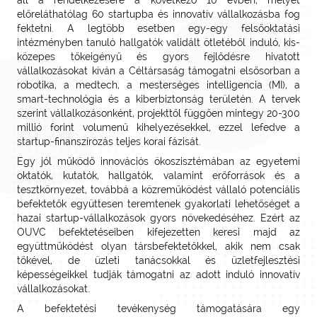
áll a rendelkezésére a következő 10 évben, melyet
előreláthatólag 60 startupba és innovatív vállalkozásba fog
fektetni. A legtöbb esetben egy-egy felsőoktatási
intézményben tanuló hallgatók validált ötletéből induló, kis-
közepes tőkeigényű és gyors fejlődésre hivatott
vállalkozásokat kíván a Céltársaság támogatni elsősorban a
robotika, a medtech, a mesterséges intelligencia (MI), a
smart-technológia és a kiberbiztonság területén. A tervek
szerint vállalkozásonként, projekttől függően mintegy 20-300
millió forint volumenű kihelyezésekkel, ezzel lefedve a
startup-finanszírozás teljes korai fázisát.
Egy jól működő innovációs ökoszisztémában az egyetemi
oktatók, kutatók, hallgatók, valamint erőforrások és a
tesztkörnyezet, továbbá a közreműködést vállaló potenciális
befektetők együttesen teremtenek gyakorlati lehetőséget a
hazai startup-vállalkozások gyors növekedéséhez. Ezért az
OUVC befektetéseiben kifejezetten keresi majd az
együttműködést olyan társbefektetőkkel, akik nem csak
tőkével, de üzleti tanácsokkal és üzletfejlesztési
képességeikkel tudják támogatni az adott induló innovatív
vállalkozásokat.
A befektetési tevékenység támogatására egy