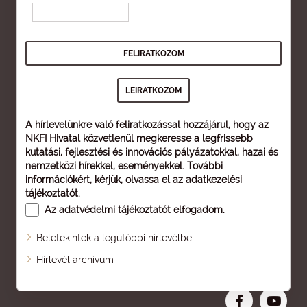
A hírlevelünkre való feliratkozással hozzájárul, hogy az
NKFI Hivatal közvetlenül megkeresse a legfrissebb
kutatási, fejlesztési és innovációs pályázatokkal, hazai és
nemzetközi hírekkel, eseményekkel. További
információkért, kérjük, olvassa el az
adatkezelési
tájékoztatót
.
Az
adatvédelmi tájékoztatót
elfogadom.
Beletekintek a legutóbbi hírlevélbe
Oldaltérkép
Hírlevél archívum
Nagyobb betű