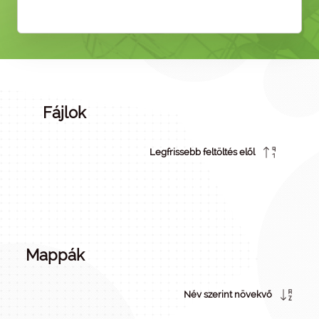
Fájlok
Legfrissebb feltöltés elől
Mappák
Név szerint növekvő