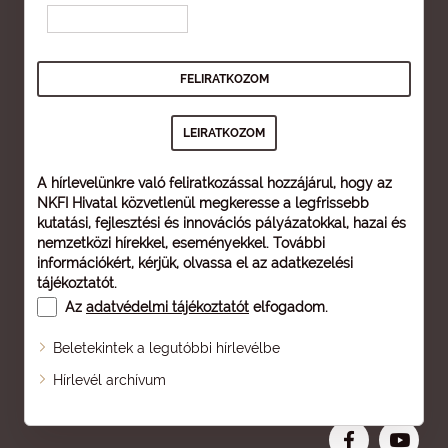
A hírlevelünkre való feliratkozással hozzájárul, hogy az
NKFI Hivatal közvetlenül megkeresse a legfrissebb
kutatási, fejlesztési és innovációs pályázatokkal, hazai és
nemzetközi hírekkel, eseményekkel. További
információkért, kérjük, olvassa el az
adatkezelési
tájékoztatót
.
Az
adatvédelmi tájékoztatót
elfogadom.
Beletekintek a legutóbbi hírlevélbe
Oldaltérkép
Hírlevél archívum
Nagyobb betű